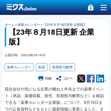
ホーム
>
薬事カレンダー
>
【23年８月18日更新 企業版】
【23年８月18日更新 企業
版】
公開日時 2023/08/18 14:01
薬事カレンダー
新薬
長期投与解禁
Twitter
Facebook
Lin
印刷
コピー
競合会社や気になる企業の概ね１年先までの薬事イベン
ト（承認、薬価収載、発売、長期投与解禁など）を確認
できる「薬事カレンダー企業版」について、8月16日ま
での公表資料などをもとに最新情報に更新しました。６