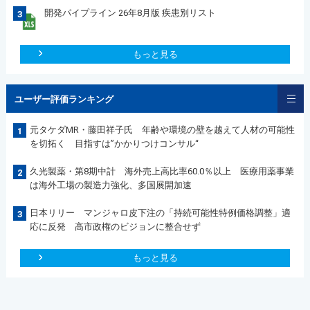
開発パイプライン 26年8月版 疾患別リスト
3
もっと見る
ユーザー評価ランキング
元タケダMR・藤田祥子氏 年齢や環境の壁を越えて人材の可能性
1
を切拓く 目指すは”かかりつけコンサル“
久光製薬・第8期中計 海外売上高比率60.0％以上 医療用薬事業
2
は海外工場の製造力強化、多国展開加速
日本リリー マンジャロ皮下注の「持続可能性特例価格調整」適
3
応に反発 高市政権のビジョンに整合せず
もっと見る