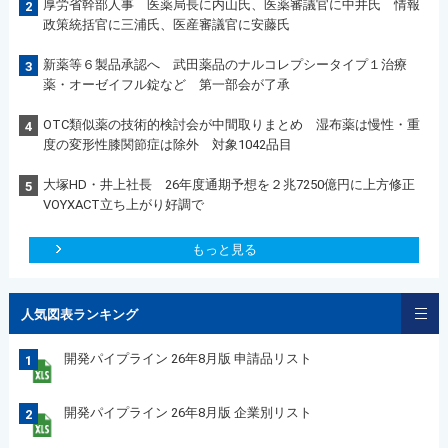
厚労省幹部人事 医薬局長に内山氏、医薬審議官に中井氏 情報
2
政策統括官に三浦氏、医産審議官に安藤氏
新薬等６製品承認へ 武田薬品のナルコレプシータイプ１治療
3
薬・オーゼイフル錠など 第一部会が了承
OTC類似薬の技術的検討会が中間取りまとめ 湿布薬は慢性・重
4
度の変形性膝関節症は除外 対象1042品目
大塚HD・井上社長 26年度通期予想を２兆7250億円に上方修正
5
VOYXACT立ち上がり好調で
もっと見る
人気図表ランキング
開発パイプライン 26年8月版 申請品リスト
1
開発パイプライン 26年8月版 企業別リスト
2