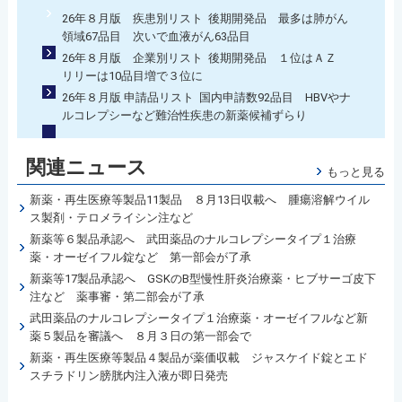
26年８月版 疾患別リスト 後期開発品 最多は肺がん
領域67品目 次いで血液がん63品目
26年８月版 企業別リスト 後期開発品 １位はＡＺ
リリーは10品目増で３位に
26年８月版 申請品リスト 国内申請数92品目 HBVやナ
ルコレプシーなど難治性疾患の新薬候補ずらり
関連ニュース
もっと見る
新薬・再生医療等製品11製品 ８月13日収載へ 腫瘍溶解ウイル
ス製剤・テロメライシン注など
新薬等６製品承認へ 武田薬品のナルコレプシータイプ１治療
薬・オーゼイフル錠など 第一部会が了承
新薬等17製品承認へ GSKのB型慢性肝炎治療薬・ヒブサーゴ皮下
注など 薬事審・第二部会が了承
武田薬品のナルコレプシータイプ１治療薬・オーゼイフルなど新
薬５製品を審議へ ８月３日の第一部会で
新薬・再生医療等製品４製品が薬価収載 ジャスケイド錠とエド
スチラドリン膀胱内注入液が即日発売