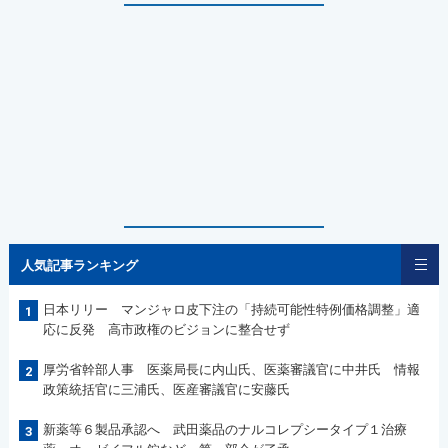
人気記事ランキング
日本リリー マンジャロ皮下注の「持続可能性特例価格調整」適
1
応に反発 高市政権のビジョンに整合せず
厚労省幹部人事 医薬局長に内山氏、医薬審議官に中井氏 情報
2
政策統括官に三浦氏、医産審議官に安藤氏
新薬等６製品承認へ 武田薬品のナルコレプシータイプ１治療
3