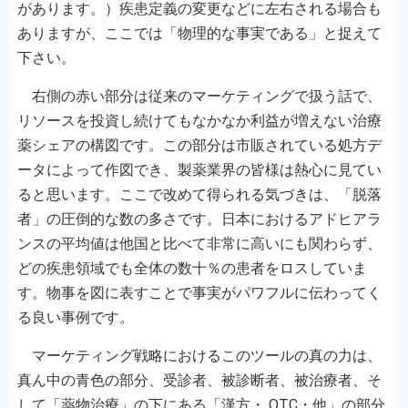
があります。）疾患定義の変更などに左右される場合も
ありますが、ここでは「物理的な事実である」と捉えて
下さい。
右側の赤い部分は従来のマーケティングで扱う話で、
リソースを投資し続けてもなかなか利益が増えない治療
薬シェアの構図です。この部分は市販されている処方デ
ータによって作図でき、製薬業界の皆様は熱心に見てい
ると思います。ここで改めて得られる気づきは、「脱落
者」の圧倒的な数の多さです。日本におけるアドヒアラ
ンスの平均値は他国と比べて非常に高いにも関わらず、
どの疾患領域でも全体の数十％の患者をロスしていま
す。物事を図に表すことで事実がパワフルに伝わってく
る良い事例です。
マーケティング戦略におけるこのツールの真の力は、
真ん中の青色の部分、受診者、被診断者、被治療者、そ
して「薬物治療」の下にある「漢方・ OTC・他」の部分