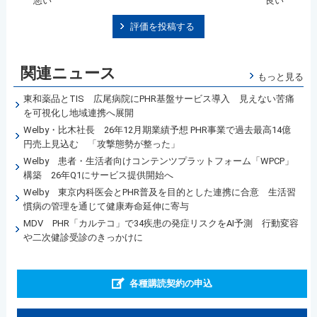
悪い
良い
評価を投稿する
関連ニュース
もっと見る
東和薬品とTIS 広尾病院にPHR基盤サービス導入 見えない苦痛
を可視化し地域連携へ展開
Welby・比木社長 26年12月期業績予想 PHR事業で過去最高14億
円売上見込む 「攻撃態勢が整った」
Welby 患者・生活者向けコンテンツプラットフォーム「WPCP」
構築 26年Q1にサービス提供開始へ
Welby 東京内科医会とPHR普及を目的とした連携に合意 生活習
慣病の管理を通じて健康寿命延伸に寄与
MDV PHR「カルテコ」で34疾患の発症リスクをAI予測 行動変容
や二次健診受診のきっかけに
各種購読契約の申込