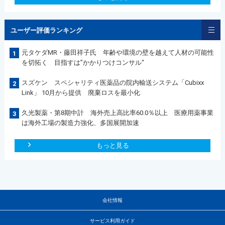
ユーザー評価ランキング
元タケダMR・藤田祥子氏 年齢や環境の壁を越えて人材の可能性
1
を切拓く 目指すは”かかりつけコンサル“
スズケン スペシャリティ医薬品の院内輸送システム「Cubixx
2
Link」 10月から提供 廃棄ロスを最小化
久光製薬・第8期中計 海外売上高比率60.0％以上 医療用薬事業
3
は海外工場の製造力強化、多国展開加速
もっと見る
会社情報
サービス利用ガイド