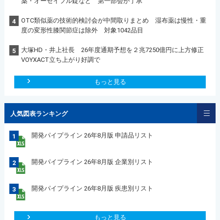
薬・オーゼイフル錠など 第一部会が了承
OTC類似薬の技術的検討会が中間取りまとめ 湿布薬は慢性・重
4
度の変形性膝関節症は除外 対象1042品目
大塚HD・井上社長 26年度通期予想を２兆7250億円に上方修正
5
VOYXACT立ち上がり好調で
もっと見る
人気図表ランキング
開発パイプライン 26年8月版 申請品リスト
1
開発パイプライン 26年8月版 企業別リスト
2
開発パイプライン 26年8月版 疾患別リスト
3
もっと見る