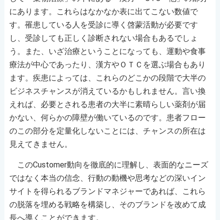
にあります。これらはなかなか表に出てこない数値で
す。罹患している人を受診に導く啓蒙活動が必要です
し、受診しても正しく診断されない場合もあるでしょ
う。また、いざ治療ということになっても、運動や食事
療法が中心であったり、漢方やＯＴＣを選ぶ場合もあり
ます。疾患によっては、これらのどこかの段階で大半の
ビジネスチャンスが消えているかもしれません。言い換
えれば、必要とされる患者の大半に素晴らしい薬剤が届
かない、何らかの障壁が働いているのです。患者フロー
のこの部分を定量化しないことには、チャンスの所在は
見えてきません。
このCustomer動向を徹底的に理解し、表面的なニーズ
ではなく本当の信念、行動の動機や思考などの深いイン
サイトを得られるブランドマネジャーであれば、これら
の脱落を埋める戦略を構築し、そのブランドを改めて成
長へ導くことができます。