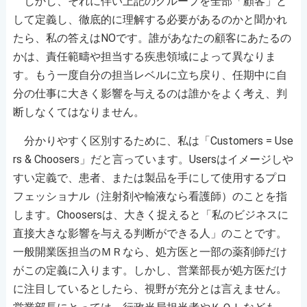
しかし、それに伴い上記のグループを全部「顧客」と
して定義し、徹底的に理解する必要があるのかと聞かれ
たら、私の答えはNOです。誰があなたの顧客にあたるの
かは、責任範疇や担当する疾患領域によって異なりま
す。もう一度自分の担当レベルに立ち戻り、任期中に自
分の仕事に大きく影響を与えるのは誰かをよく考え、判
断しなくてはなりません。
分かりやすく区別するために、私は「Customers = Use
rs & Choosers」だと言っています。Usersはイメージしや
すい定義で、患者、または製品を手にして使用するプロ
フェッショナル（注射剤や輸液なら看護師）のことを指
します。Choosersは、大きく捉えると「私のビジネスに
直接大きな影響を与える判断ができる人」のことです。
一般開業医担当のＭＲなら、処方医と一部の薬剤師だけ
がこの定義に入ります。しかし、営業部長が処方医だけ
に注目しているとしたら、視野が充分とは言えません。