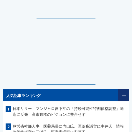
人気記事ランキング
日本リリー マンジャロ皮下注の「持続可能性特例価格調整」適
1
応に反発 高市政権のビジョンに整合せず
厚労省幹部人事 医薬局長に内山氏、医薬審議官に中井氏 情報
2