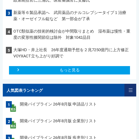
政策統括官に三浦氏、医産審議官に安藤氏
新薬等６製品承認へ 武田薬品のナルコレプシータイプ１治療
3
薬・オーゼイフル錠など 第一部会が了承
OTC類似薬の技術的検討会が中間取りまとめ 湿布薬は慢性・重
4
度の変形性膝関節症は除外 対象1042品目
大塚HD・井上社長 26年度通期予想を２兆7250億円に上方修正
5
VOYXACT立ち上がり好調で
もっと見る
人気図表ランキング
開発パイプライン 26年8月版 申請品リスト
1
開発パイプライン 26年8月版 企業別リスト
2
開発パイプライン 26年8月版 疾患別リスト
3