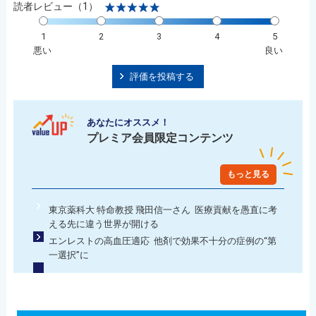
読者レビュー（1）
1
2
3
4
5
悪い
良い
評価を投稿する
あなたにオススメ！
プレミア会員限定コンテンツ
もっと見る
東京薬科大 特命教授 飛田信一さん 医療貢献を愚直に考
える先に違う世界が開ける
エンレストの高血圧適応 他剤で効果不十分の症例の“第
一選択”に