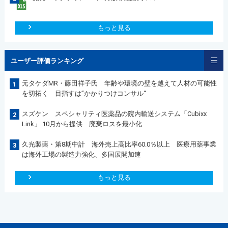
もっと見る
ユーザー評価ランキング
元タケダMR・藤田祥子氏 年齢や環境の壁を越えて人材の可能性
1
を切拓く 目指すは”かかりつけコンサル“
スズケン スペシャリティ医薬品の院内輸送システム「Cubixx
2
Link」 10月から提供 廃棄ロスを最小化
久光製薬・第8期中計 海外売上高比率60.0％以上 医療用薬事業
3
は海外工場の製造力強化、多国展開加速
もっと見る