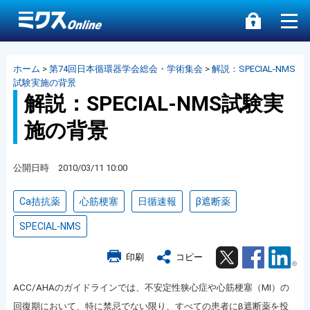
ホーム
>
第74回日本循環器学会総会・学術集会
>
解説：SPECIAL-NMS
試験実施の背景
解説：SPECIAL-NMS試験実
施の背景
公開日時 2010/03/11 10:00
Ca拮抗薬
心筋梗塞
日循速報
β遮断薬
SPECIAL-NMS
Twitter
Facebook
Lin
印刷
コピー
ACC/AHA
のガイドラインでは、不安定性狭心症や心筋梗塞（MI）の
回復期において、特に禁忌でない限り、すべての患者にβ遮断薬を投