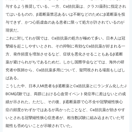
与するよう推奨している。一方、Ca拮抗薬は、クラスI薬剤に指定され
てはいるものの、β遮断薬禁忌あるいは不耐などのためにβ遮断薬を投
与できず、かつ心筋虚血のある患者に限って処方が許されているのが
現状だ。
これに対してわが国では、Ca拮抗薬の処方が極めて多い。日本人は冠
攣縮を起こしやすいとされ、その抑制に有効なCa拮抗薬が好まれる一
方、発作頻度を増加させるなど、症状を悪化させることもあるβ遮断
薬が避けられがちであるためだ。しかし国際学会などでは、海外の研
究者や医師から、Ca拮抗薬多用について、疑問視される場面もしばし
ばある。
こうした中、日本人MI患者をβ遮断薬とCa拮抗薬とにランダム化したJ
BCMI試験では、両群における心血管イベント発症率に差はないとの成
績が示された。ただし、その後、β遮断薬群で心不全や冠攣縮性狭心
症の頻度がわずかではあるが高かったことなど、Ca拮抗薬が効きやす
いとされる冠攣縮性狭心症患者が、相当数試験に組み込まれていた可
能性も否めないことが示唆されていた。