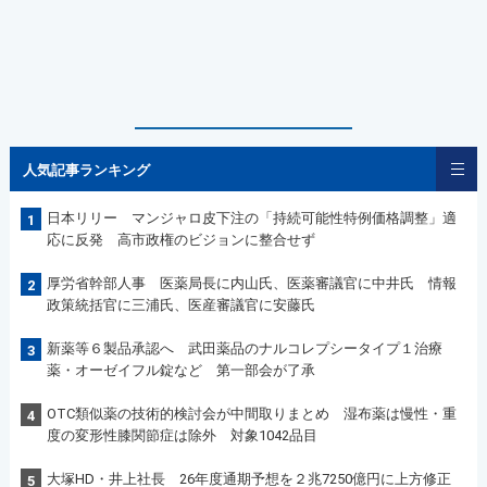
人気記事ランキング
日本リリー マンジャロ皮下注の「持続可能性特例価格調整」適
1
応に反発 高市政権のビジョンに整合せず
厚労省幹部人事 医薬局長に内山氏、医薬審議官に中井氏 情報
2
政策統括官に三浦氏、医産審議官に安藤氏
新薬等６製品承認へ 武田薬品のナルコレプシータイプ１治療
3
薬・オーゼイフル錠など 第一部会が了承
OTC類似薬の技術的検討会が中間取りまとめ 湿布薬は慢性・重
4
度の変形性膝関節症は除外 対象1042品目
大塚HD・井上社長 26年度通期予想を２兆7250億円に上方修正
5