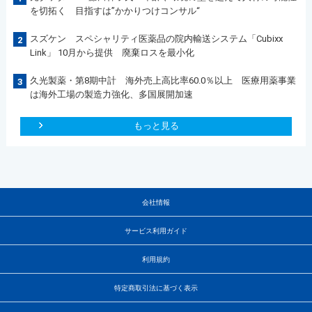
を切拓く 目指すは”かかりつけコンサル“
スズケン スペシャリティ医薬品の院内輸送システム「Cubixx
2
Link」 10月から提供 廃棄ロスを最小化
久光製薬・第8期中計 海外売上高比率60.0％以上 医療用薬事業
3
は海外工場の製造力強化、多国展開加速
もっと見る
会社情報
サービス利用ガイド
利用規約
特定商取引法に基づく表示