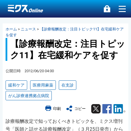
ホーム
>
ニュース
>
【診療報酬改定：注目トピック11】在宅緩和ケア
を促す
【診療報酬改定：注目トピッ
ク11】在宅緩和ケアを促す
公開日時 2012/06/20 04:00
緩和ケア
医療用麻薬
在支診
がん診療連携拠点病院
Twitter
Facebook
Lin
印刷
コピー
診療報酬改定で知っておくべきトピックを、ミクス増刊
号「医師と話せる診療報酬改定」（３月25日発売）から