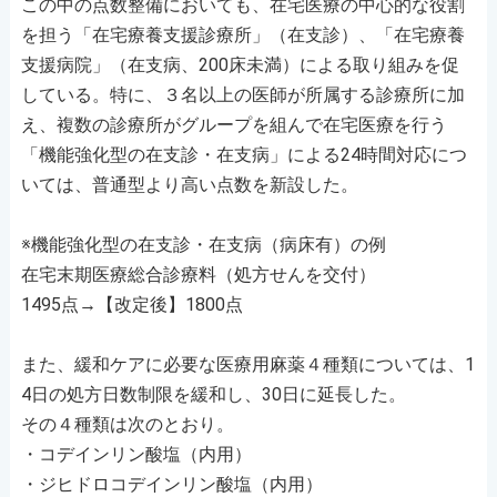
この中の点数整備においても、在宅医療の中心的な役割
を担う「在宅療養支援診療所」（在支診）、「在宅療養
支援病院」（在支病、200床未満）による取り組みを促
している。特に、３名以上の医師が所属する診療所に加
え、複数の診療所がグループを組んで在宅医療を行う
「機能強化型の在支診・在支病」による24時間対応につ
いては、普通型より高い点数を新設した。
※機能強化型の在支診・在支病（病床有）の例
在宅末期医療総合診療料（処方せんを交付）
1495点→【改定後】1800点
また、緩和ケアに必要な医療用麻薬４種類については、1
4日の処方日数制限を緩和し、30日に延長した。
その４種類は次のとおり。
・コデインリン酸塩（内用）
・ジヒドロコデインリン酸塩（内用）