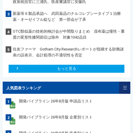
政策統括官に三浦氏、医産審議官に安藤氏
新薬等６製品承認へ 武田薬品のナルコレプシータイプ１治療
3
薬・オーゼイフル錠など 第一部会が了承
OTC類似薬の技術的検討会が中間取りまとめ 湿布薬は慢性・重
4
度の変形性膝関節症は除外 対象1042品目
住友ファーマ Gotham City Researchレポートが指摘する財務諸
5
表の誤表示、会計処理の不適切性を否定
もっと見る
人気図表ランキング
開発パイプライン 26年8月版 申請品リスト
1
開発パイプライン 26年8月版 企業別リスト
2