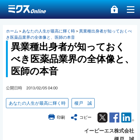
ホーム
>
あなたの人生が最高に輝く時
>
異業種出身者が知っておくべ
き医薬品業界の全体像と、医師の本音
異業種出身者が知っておく
べき医薬品業界の全体像と、
医師の本音
公開日時 2013/02/05 04:00
あなたの人生が最高に輝く時
榎戸 誠
Twitter
Facebook
Lin
印刷
コピー
イーピーエス株式会社
榎戸 誠