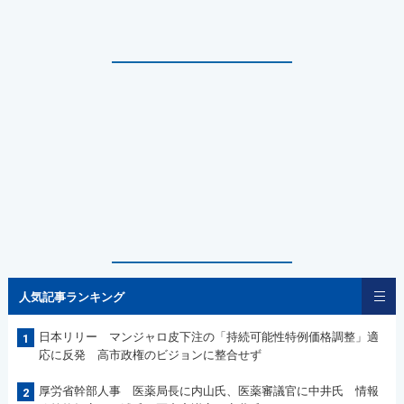
人気記事ランキング
日本リリー マンジャロ皮下注の「持続可能性特例価格調整」適
1
応に反発 高市政権のビジョンに整合せず
厚労省幹部人事 医薬局長に内山氏、医薬審議官に中井氏 情報
2