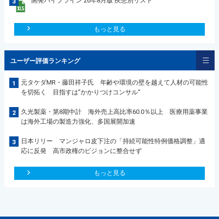
開発パイプライン 26年8月版 疾患別リスト
3
もっと見る
ユーザー評価ランキング
元タケダMR・藤田祥子氏 年齢や環境の壁を越えて人材の可能性
1
を切拓く 目指すは”かかりつけコンサル“
久光製薬・第8期中計 海外売上高比率60.0％以上 医療用薬事業
2
は海外工場の製造力強化、多国展開加速
日本リリー マンジャロ皮下注の「持続可能性特例価格調整」適
3
応に反発 高市政権のビジョンに整合せず
もっと見る