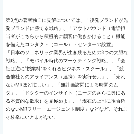
第3点の著者独自に見解については、「後発ブランドが先
発ブランドに勝てる戦略」、「アウトバウンド（電話担
当者がこちらから積極的に顧客に働きかけること）機能
を備えたコンタクト（コール）・センターの設置」、
「日本のジェネリック業界が生き残るための3つの大胆な
戦略」、「モバイル時代のマーケティング戦略」、「会
社は逆に“授業料”をくれるビジネス・スクール」、「競
合他社とのアライアンス（連携）を実行せよ」、「売れ
ないMRほど忙しい」、「無計画訪問による時間のム
ダ」、「ドクターのインサイト（ニーズのさらに奥にあ
る本質的な欲求）を見極めよ」、「現在の上司に拒否権
のないMRフリー・エージェント制度」などなど、それこ
そ枚挙にいとまがない。