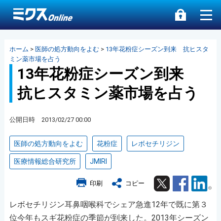
ホーム
>
医師の処方動向をよむ
>
13年花粉症シーズン到来 抗ヒスタ
ミン薬市場を占う
13年花粉症シーズン到来
抗ヒスタミン薬市場を占う
公開日時 2013/02/27 00:00
医師の処方動向をよむ
花粉症
レボセチリジン
医療情報総合研究所
JMIRI
Twitter
Facebook
Lin
印刷
コピー
レボセチリジン耳鼻咽喉科でシェア急進12年で既に第３
位今年もスギ花粉症の季節が到来した。2013年シーズン