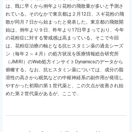
は、既に早くから例年より花粉の飛散量が多いと予測さ
れている。そのなかで東京都は２月12日、スギ花粉の飛
散が同月７日から始まったと発表した。東京都の飛散開
始は、例年より９日、昨年より17日早まっており、今年
の花粉症に対する警戒感は高まっている。そこで今回
は、花粉症治療の軸となる抗ヒスタミン薬の過去シーズ
ン（毎年２～４月）の処方状況を医療情報総合研究所
（JMIRI）のWeb処方インサイトDynamicsのデータから
俯瞰する。なお、抗ヒスタミン薬については、成分の脂
溶性の高さから眠気などの中枢神経系の副作用が発現し
やすかった初期の第１世代薬と、この欠点が改善され始
めた第２世代薬があるが、ここで...