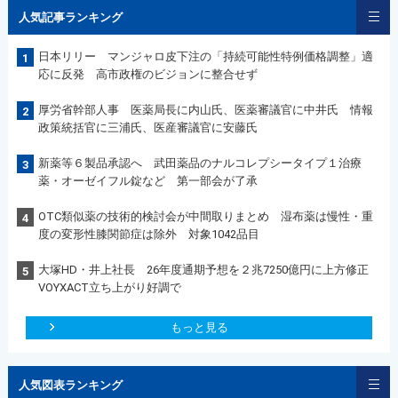
人気記事ランキング
日本リリー マンジャロ皮下注の「持続可能性特例価格調整」適
1
応に反発 高市政権のビジョンに整合せず
厚労省幹部人事 医薬局長に内山氏、医薬審議官に中井氏 情報
2
政策統括官に三浦氏、医産審議官に安藤氏
新薬等６製品承認へ 武田薬品のナルコレプシータイプ１治療
3
薬・オーゼイフル錠など 第一部会が了承
OTC類似薬の技術的検討会が中間取りまとめ 湿布薬は慢性・重
4
度の変形性膝関節症は除外 対象1042品目
大塚HD・井上社長 26年度通期予想を２兆7250億円に上方修正
5
VOYXACT立ち上がり好調で
もっと見る
人気図表ランキング