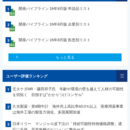
開発パイプライン 26年8月版 申請品リスト
1
開発パイプライン 26年8月版 企業別リスト
2
開発パイプライン 26年8月版 疾患別リスト
3
もっと見る
ユーザー評価ランキング
元タケダMR・藤田祥子氏 年齢や環境の壁を越えて人材の可能性
1
を切拓く 目指すは”かかりつけコンサル“
久光製薬・第8期中計 海外売上高比率60.0％以上 医療用薬事業
2
は海外工場の製造力強化、多国展開加速
日本リリー マンジャロ皮下注の「持続可能性特例価格調整」適
3
応に反発 高市政権のビジョンに整合せず