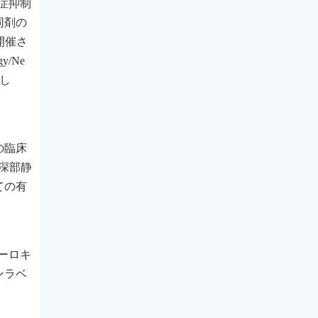
症抑制
同剤の
開催さ
y/Ne
表し
の臨床
性深部静
ての有
バーロキ
ンラベ