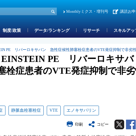
Monthlyミクス・増刊号
講読お申
制度/政策
データ/ランキング
リサーチ
スキルアッ
NSTEIN PE リバーロキサバン 急性症候性肺塞栓症患者のVTE発症抑制で非劣
】EINSTEIN PE リバーロキサバ
塞栓症患者のVTE発症抑制で非劣
症
静脈血栓塞栓症
VTE
エノキサパリン
Twitter
印刷
コピー