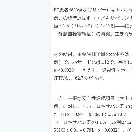
PE患者4833例を①リバーロキサバン群
例、②標準療法群（エノキサパリン１
値：2.5（2.0～3.0）]）241
（静脈血栓塞栓症）の再発。主要な
その結果、主要評価項目の発生率は、標
例）で、ハザード比は1.12で、事前
p＜0.0026）。ただし、優越性を示
(TTR)は、62.7％だった。
一方、主要な安全性評価項目（大出血＋
例）に対し、リバーロキサバン群では1
た（HR：0.90、[95％CI：0.76-1
バーロキサバン群の1.1％（26例/2
5％CI：0.31－0.79]、p＝0.0