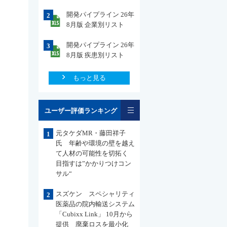
開発パイプライン 26年
2
8月版 企業別リスト
開発パイプライン 26年
3
8月版 疾患別リスト
もっと見る
一覧
ユーザー評価ランキング
元タケダMR・藤田祥子
1
氏 年齢や環境の壁を越え
て人材の可能性を切拓く
目指すは”かかりつけコン
サル“
スズケン スペシャリティ
2
医薬品の院内輸送システム
「Cubixx Link」 10月から
提供 廃棄ロスを最小化