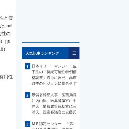
効性と安
pool
劣性の
（[9
18）
一覧
人気記事ランキング
日本リリー マンジャロ皮
1
下注の「持続可能性特例価
と有用性
格調整」適応に反発 高市
政権のビジョンに整合せず
厚労省幹部人事 医薬局長
2
に内山氏、医薬審議官に中
井氏 情報政策統括官に三
浦氏、医産審議官に安藤氏
ＭＲ認定センター 「第1
3