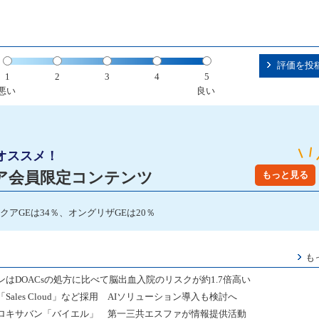
評価を投
1
2
3
4
5
悪い
良い
オススメ！
ア会員限定コンテンツ
もっと見る
クアGEは34％、オングリザGEは20％
も
はDOACsの処方に比べて脳出血入院のリスクが約1.7倍高い
les Cloud」など採用 AIソリューション導入も検討へ
ロキサバン「バイエル」 第一三共エスファが情報提供活動