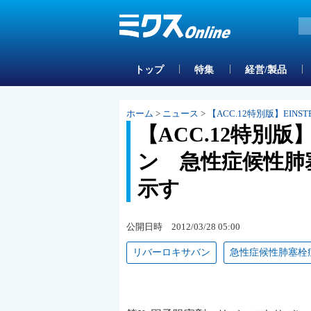
トップ
特集
経営/製品
ホーム
>
ニュース
>
【ACC.12特別版】EI
【ACC.12特別版
ン 急性症候性肺
示す
公開日時 2012/03/28 05:00
リバーロキサバン
急性症候性肺塞栓