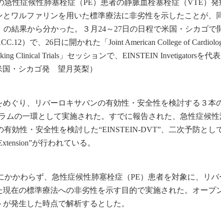
の急性症候性肺塞栓症（PE）患者の静脈血栓塞栓症（VTE）発
ンとワルファリンを用いた標準療法に非劣性を示したことが、
PE」の結果から分かった。３月24～27日の日程で米国・シカゴで
26日に開かれた「Joint American College of Cardiolog
e-Breaking Clinical Trials」セッションで、EINSTEIN Invetigatorsを代
た。（米国・シカゴ発 望月英梨）
をめぐり、リバーロキサバンの有効性・安全性を検討する３本
プログラムの一環として実施された。すでに報告された、急性症候
効性・安全性を検討した“EINSTEIN‐DVT”、二次予防とし
xtension”が行われている。
Tの有無にかかわらず、急性症候性肺塞栓症（PE）患者を対象に、リ
た現在の標準療法への非劣性を示す目的で実施された。オープ
トが発生した時点で解析するとした。