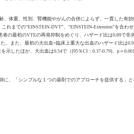
、「年齢、体重、性別、腎機能やがんの合併によらず、一貫した有
EINSTEIN‐DVT”、“EINSTEIN-Extension”を合わせた
VT+PE患者の最初のVTEの再発抑制をめぐり、ハザード比は0.89で非
した。また、最初の大出血+臨床上重大な出血のハザード比は0.93
劣性を示したほか、大出血は0.54で（[95％CI：0.37‐0.79]、p＝0.00
者と医師に、「シンプルな１つの薬剤でのアプローチを提供する」