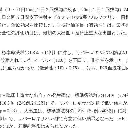
（１～21日15mg１日２回投与に続き、20mg１日１回投与）24
日２回５日間皮下注射＋ビタミンK拮抗薬[ワルファリン、目標
3例――に分け、治療効果を比較した。主要評価項目（有効性）は、最初の
安全性の評価項目は、最初の大出血＋臨床上重大な出血とした
準療法群の1.8％（44例）に対し、リバーロキサバン群は2.1
に設定されていたマージン（1.68）を下回り、非劣性を示した
すには至らなかった（優越性：HR＜0.75）。なお、INR至適範囲
臨床上重大な出血）の発生率は、標準療法群の11.4％（274例/
0.3％（249例/2412例）で、リバーロキサバン群で低い傾向
.07]、p＝0.23）。大出血は、標準療法群の2.2％（52例/2405例）に
412例）で、リバーロキサバン群で有意に低い結果となった（HR：0.
032）。そのほか、肝機能異常はみられなかった。