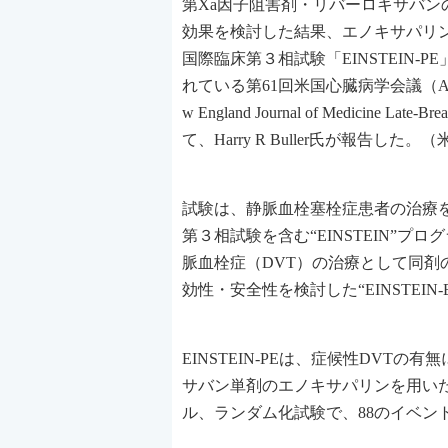
第Xa因子阻害剤・リバーロキサバン
効果を検討した結果、エノキサパリ
国際臨床第３相試験「EINSTEIN-
れている第61回米国心臓病学会議（ACC.12）で、
w England Journal of Medicine Lat
て、Harry R Buller氏が報告し
試験は、静脈血栓塞栓症患者の治療
第３相試験を含む“EINSTEIN”
脈血栓症（DVT）の治療として同剤の有
効性・安全性を検討した“EINSTEIN-E
EINSTEIN-PEは、症候性DV
サバン単剤のエノキサパリンを用い
ル、ランダム化試験で、88のイベン