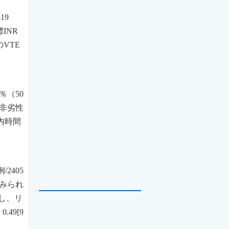
19
INR
VTE
。
％（50
（非劣性
内時間
2405
がみられ
対し、リ
49[9