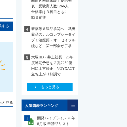
回ＭＲ基礎試験」結果発
表 受験実人数1266人
合格率は３科目ともに
85％前後
稿する
新薬等６製品承認へ 武田
4
薬品のナルコレプシータイ
プ１治療薬・オーゼイフル
錠など 第一部会が了承
大塚HD・井上社長 26年
5
度通期予想を２兆7250億
円に上方修正 VOYXACT
立ち上がり好調で
もっと見る
一覧
っと見る
人気図表ランキング
開発パイプライン 26年
1
8月版 申請品リスト