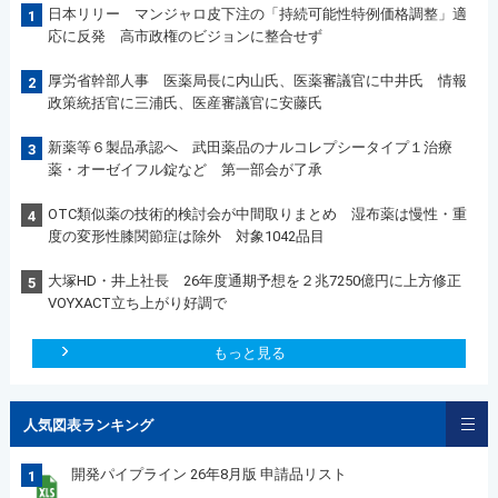
日本リリー マンジャロ皮下注の「持続可能性特例価格調整」適
1
応に反発 高市政権のビジョンに整合せず
厚労省幹部人事 医薬局長に内山氏、医薬審議官に中井氏 情報
2
政策統括官に三浦氏、医産審議官に安藤氏
新薬等６製品承認へ 武田薬品のナルコレプシータイプ１治療
3
薬・オーゼイフル錠など 第一部会が了承
OTC類似薬の技術的検討会が中間取りまとめ 湿布薬は慢性・重
4
度の変形性膝関節症は除外 対象1042品目
大塚HD・井上社長 26年度通期予想を２兆7250億円に上方修正
5
VOYXACT立ち上がり好調で
もっと見る
人気図表ランキング
開発パイプライン 26年8月版 申請品リスト
1