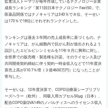
監査法人トーマツが毎年作成しているテクノロジー企業
成長ランキング「第11回日本テクノロジー Fast50」で、
医薬品関係ではナノキャリアは343％で８位、そーせい
は173％で18位にそれぞれランクインした。
ランキングは過去３年間の売上成長率に基づくもの。ナ
ノキャリアは、がん細胞内で抗がん剤が放出されるよう
設計したエピルビシンミセルを11年９月に興和に対し、
全世界での販売権・製造権を許諾。そのライセンス及び
共同開発契約締結に伴う契約一時金収入などで11年度決
算売上高が310.7％増（３億4600万円）になったことが
寄与した。
そーせいは、12年度決算で、COPD治療薬シーブリブリ
ーズヘラー（欧州）、同吸入用カプセル50μg（日本）、
配合COPD薬QVA149のノバルティスへのライセンス収入