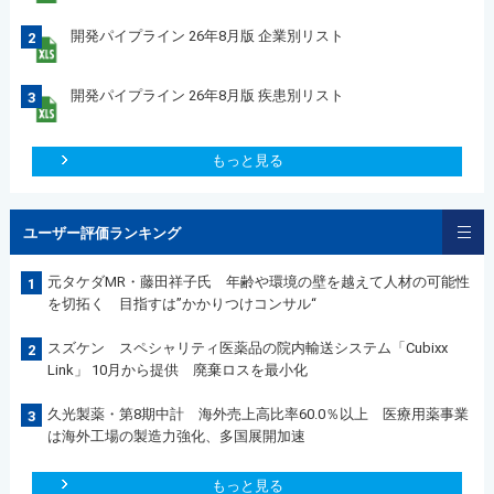
開発パイプライン 26年8月版 企業別リスト
2
開発パイプライン 26年8月版 疾患別リスト
3
もっと見る
ユーザー評価ランキング
元タケダMR・藤田祥子氏 年齢や環境の壁を越えて人材の可能性
1
を切拓く 目指すは”かかりつけコンサル“
スズケン スペシャリティ医薬品の院内輸送システム「Cubixx
2
Link」 10月から提供 廃棄ロスを最小化
久光製薬・第8期中計 海外売上高比率60.0％以上 医療用薬事業
3
は海外工場の製造力強化、多国展開加速
もっと見る