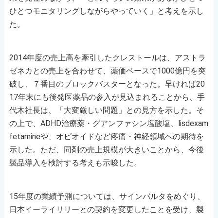
ひとつモニタリングしながらやっていく」と考えを示し
た。
2014年度の売上高を牽引したクレストールは、アストラ
ゼネカとの売上を合わせて、薬価ベースで1000億円を突
破し、７番目のブロックバスターとなった。早ければ20
17年末にも後発医薬品の参入が見込まれることから、手
代木社長は、「大変厳しい問題」との見方を示した。そ
の上で、ADHD治療薬・グアンファシン塩酸塩、lisdexam
fetamineや、オピオイドなど疼痛・神経領域への期待を
示した。ただ、同剤の売上規模が大きいことから、今後
製品導入を検討する考えも示唆した。
15年度の業績予測については、サインバルタをめぐり、
日本イーライリリーとの契約を変更したことを受け、製