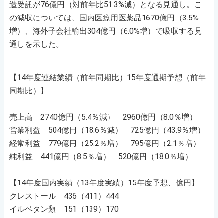
造受託が76億円（対前年比51.3%減）となる見通し。こ
の減収については、国内医療用医薬品1670億円（3.5%
増）、海外子会社輸出304億円（6.0%増）で吸収する見
通しを示した。
【14年度連結業績（前年同期比）15年度通期予想（前年
同期比）】
売上高 2740億円（5.4％減） 2960億円（8.0％増）
営業利益 504億円（18.6％減） 725億円（43.9％増）
経常利益 779億円（25.2％増） 795億円（2.1％増）
純利益 441億円（8.5％増） 520億円（18.0％増）
【14年度国内実績（13年度実績）15年度予想、億円】
クレストール 436（411）444
イルベタン類 151（139）170