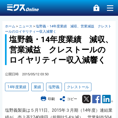
ホーム
>
ニュース
>
塩野義・14年度業績 減収、営業減益 クレスト
ールのロイヤリティー収入減響く
塩野義・14年度業績 減収、
営業減益 クレストールの
ロイヤリティー収入減響く
公開日時 2015/05/12 03:50
14年度業績
業績
塩野義
クレストール
Twitter
Facebook
Lin
印刷
コピー
塩野義製薬は５月11日、2015年３月期（14年度）連結業
績が、売上高2740億円（前期比5.4％減）、営業利益504