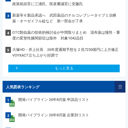
政策統括官に三浦氏、医産審議官に安藤氏
新薬等６製品承認へ 武田薬品のナルコレプシータイプ１治療
3
薬・オーゼイフル錠など 第一部会が了承
OTC類似薬の技術的検討会が中間取りまとめ 湿布薬は慢性・重
4
度の変形性膝関節症は除外 対象1042品目
大塚HD・井上社長 26年度通期予想を２兆7250億円に上方修正
5
VOYXACT立ち上がり好調で
もっと見る
人気図表ランキング
開発パイプライン 26年8月版 申請品リスト
1
開発パイプライン 26年8月版 企業別リスト
2