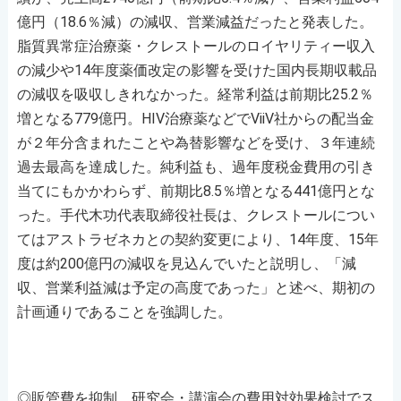
億円（18.6％減）の減収、営業減益だったと発表した。
脂質異常症治療薬・クレストールのロイヤリティー収入
の減少や14年度薬価改定の影響を受けた国内長期収載品
の減収を吸収しきれなかった。経常利益は前期比25.2％
増となる779億円。HIV治療薬などでViiV社からの配当金
が２年分含まれたことや為替影響などを受け、３年連続
過去最高を達成した。純利益も、過年度税金費用の引き
当てにもかかわらず、前期比8.5％増となる441億円とな
った。手代木功代表取締役社長は、クレストールについ
てはアストラゼネカとの契約変更により、14年度、15年
度は約200億円の減収を見込んでいたと説明し、「減
収、営業利益減は予定の高度であった」と述べ、期初の
計画通りであることを強調した。
◎販管費を抑制 研究会・講演会の費用対効果検討でス