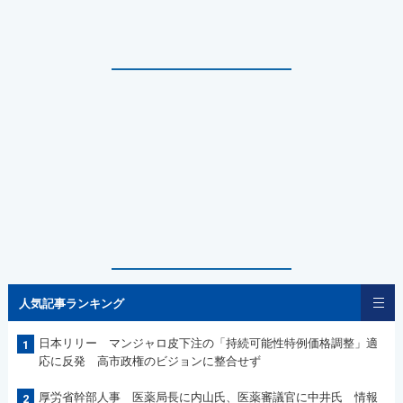
人気記事ランキング
日本リリー マンジャロ皮下注の「持続可能性特例価格調整」適
1
応に反発 高市政権のビジョンに整合せず
厚労省幹部人事 医薬局長に内山氏、医薬審議官に中井氏 情報
2