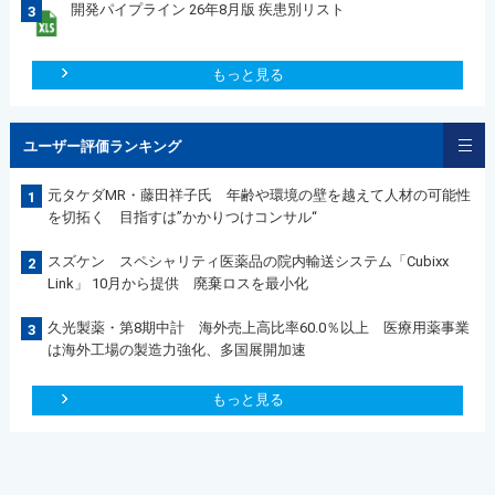
開発パイプライン 26年8月版 疾患別リスト
3
もっと見る
ユーザー評価ランキング
元タケダMR・藤田祥子氏 年齢や環境の壁を越えて人材の可能性
1
を切拓く 目指すは”かかりつけコンサル“
スズケン スペシャリティ医薬品の院内輸送システム「Cubixx
2
Link」 10月から提供 廃棄ロスを最小化
久光製薬・第8期中計 海外売上高比率60.0％以上 医療用薬事業
3
は海外工場の製造力強化、多国展開加速
もっと見る