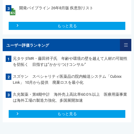
開発パイプライン 26年8月版 疾患別リスト
3
もっと見る
ユーザー評価ランキング
元タケダMR・藤田祥子氏 年齢や環境の壁を越えて人材の可能性
1
を切拓く 目指すは”かかりつけコンサル“
スズケン スペシャリティ医薬品の院内輸送システム「Cubixx
2
Link」 10月から提供 廃棄ロスを最小化
久光製薬・第8期中計 海外売上高比率60.0％以上 医療用薬事業
3
は海外工場の製造力強化、多国展開加速
もっと見る