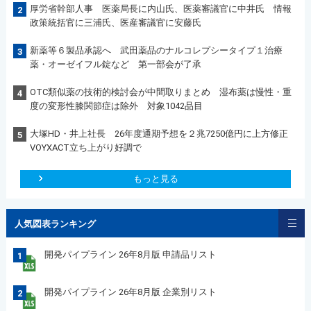
厚労省幹部人事 医薬局長に内山氏、医薬審議官に中井氏 情報
2
政策統括官に三浦氏、医産審議官に安藤氏
新薬等６製品承認へ 武田薬品のナルコレプシータイプ１治療
3
薬・オーゼイフル錠など 第一部会が了承
OTC類似薬の技術的検討会が中間取りまとめ 湿布薬は慢性・重
4
度の変形性膝関節症は除外 対象1042品目
大塚HD・井上社長 26年度通期予想を２兆7250億円に上方修正
5
VOYXACT立ち上がり好調で
もっと見る
人気図表ランキング
開発パイプライン 26年8月版 申請品リスト
1
開発パイプライン 26年8月版 企業別リスト
2