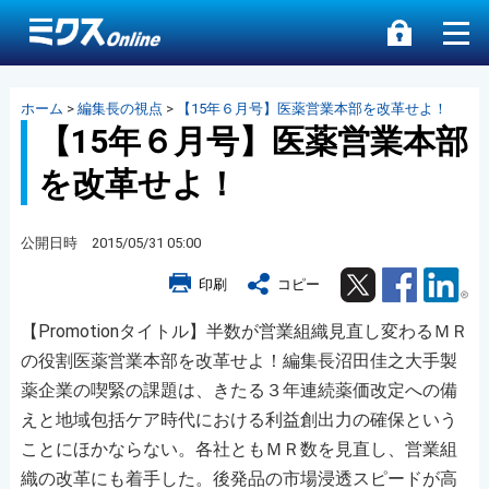
ホーム
>
編集長の視点
>
【15年６月号】医薬営業本部を改革せよ！
【15年６月号】医薬営業本部
を改革せよ！
公開日時 2015/05/31 05:00
Twitter
Facebook
Lin
印刷
コピー
【Promotionタイトル】半数が営業組織見直し変わるＭＲ
の役割医薬営業本部を改革せよ！編集長沼田佳之大手製
薬企業の喫緊の課題は、きたる３年連続薬価改定への備
えと地域包括ケア時代における利益創出力の確保という
ことにほかならない。各社ともＭＲ数を見直し、営業組
織の改革にも着手した。後発品の市場浸透スピードが高