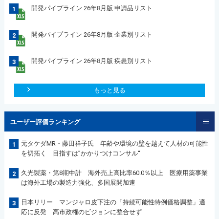
開発パイプライン 26年8月版 申請品リスト
1
開発パイプライン 26年8月版 企業別リスト
2
開発パイプライン 26年8月版 疾患別リスト
3
もっと見る
ユーザー評価ランキング
元タケダMR・藤田祥子氏 年齢や環境の壁を越えて人材の可能性
1
を切拓く 目指すは”かかりつけコンサル“
久光製薬・第8期中計 海外売上高比率60.0％以上 医療用薬事業
2
は海外工場の製造力強化、多国展開加速
日本リリー マンジャロ皮下注の「持続可能性特例価格調整」適
3
応に反発 高市政権のビジョンに整合せず