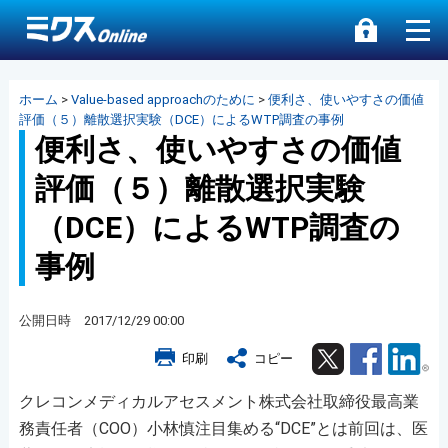
ホーム
>
Value-based approachのために
>
便利さ、使いやすさの価値
評価（５）離散選択実験（DCE）によるWTP調査の事例
便利さ、使いやすさの価値
評価（５）離散選択実験
（DCE）によるWTP調査の
事例
公開日時 2017/12/29 00:00
Twitter
Facebook
Lin
印刷
コピー
クレコンメディカルアセスメント株式会社取締役最高業
務責任者（COO）小林慎注目集める“DCE”とは前回は、医