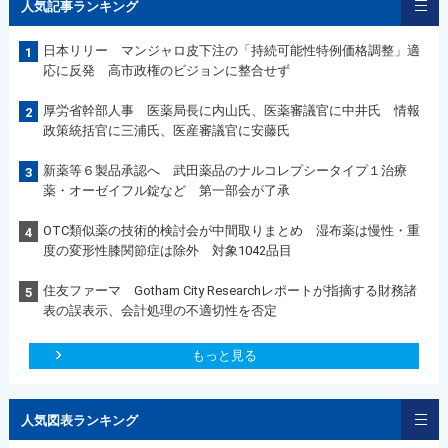
人気記事ランキング
日本リリー マンジャロ皮下注の「持続可能性特例価格調整」適
1
応に反発 高市政権のビジョンに整合せず
厚労省幹部人事 医薬局長に内山氏、医薬審議官に中井氏 情報
2
政策統括官に三浦氏、医産審議官に安藤氏
新薬等６製品承認へ 武田薬品のナルコレプシータイプ１治療
3
薬・オーゼイフル錠など 第一部会が了承
OTC類似薬の技術的検討会が中間取りまとめ 湿布薬は慢性・重
4
度の変形性膝関節症は除外 対象1042品目
住友ファーマ Gotham City Researchレポートが指摘する財務諸
5
表の誤表示、会計処理の不適切性を否定
もっと見る
人気図表ランキング