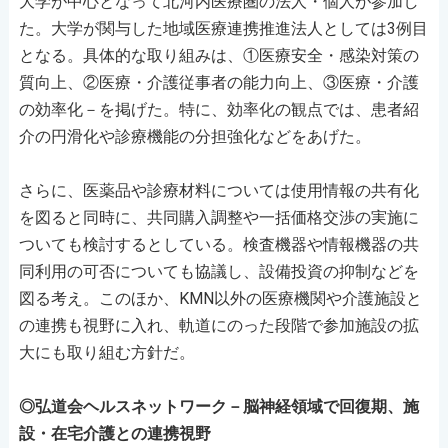
大学が中心となって北河内医療圏の法人・個人が参加し
た。大学が関与した地域医療連携推進法人としては3例目
となる。具体的な取り組みは、①医療安全・感染対策の
質向上、②医療・介護従事者の能力向上、③医療・介護
の効率化－を掲げた。特に、効率化の観点では、患者紹
介の円滑化や診療機能の分担強化などをあげた。
さらに、医薬品や診療材料については使用情報の共有化
を図ると同時に、共同購入調整や一括価格交渉の実施に
ついても検討するとしている。検査機器や情報機器の共
同利用の可否についても協議し、設備投資の抑制などを
図る考え。このほか、KMN以外の医療機関や介護施設と
の連携も視野に入れ、軌道にのった段階で参加施設の拡
大にも取り組む方針だ。
◎弘道会ヘルスネットワーク－脳神経領域で回復期、施
設・在宅介護との連携視野