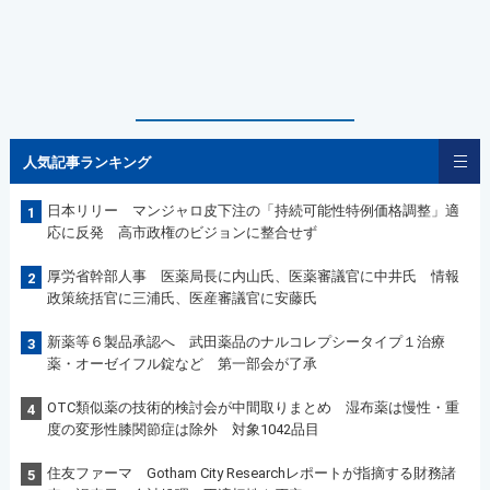
人気記事ランキング
日本リリー マンジャロ皮下注の「持続可能性特例価格調整」適
1
応に反発 高市政権のビジョンに整合せず
厚労省幹部人事 医薬局長に内山氏、医薬審議官に中井氏 情報
2
政策統括官に三浦氏、医産審議官に安藤氏
新薬等６製品承認へ 武田薬品のナルコレプシータイプ１治療
3
薬・オーゼイフル錠など 第一部会が了承
OTC類似薬の技術的検討会が中間取りまとめ 湿布薬は慢性・重
4
度の変形性膝関節症は除外 対象1042品目
住友ファーマ Gotham City Researchレポートが指摘する財務諸
5