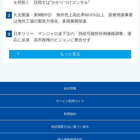
を切拓く 目指すは”かかりつけコンサル“
久光製薬・第8期中計 海外売上高比率60.0％以上 医療用薬事業
2
は海外工場の製造力強化、多国展開加速
日本リリー マンジャロ皮下注の「持続可能性特例価格調整」適
3
応に反発 高市政権のビジョンに整合せず
もっと見る
会社情報
サービス利用ガイド
利用規約
特定商取引法に基づく表示
個人情報保護方針