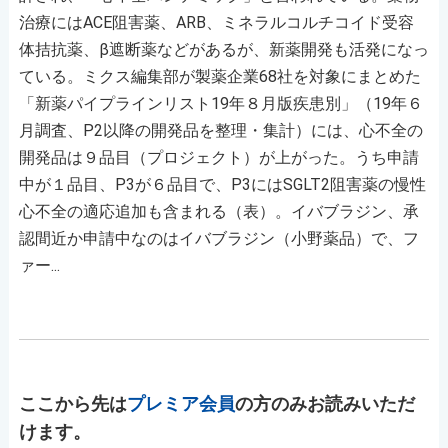
治療にはACE阻害薬、ARB、ミネラルコルチコイド受容
体拮抗薬、β遮断薬などがあるが、新薬開発も活発になっ
ている。ミクス編集部が製薬企業68社を対象にまとめた
「新薬パイプラインリスト19年８月版疾患別」（19年６
月調査、P2以降の開発品を整理・集計）には、心不全の
開発品は９品目（プロジェクト）が上がった。うち申請
中が１品目、P3が６品目で、P3にはSGLT2阻害薬の慢性
心不全の適応追加も含まれる（表）。イバブラジン、承
認間近か申請中なのはイバブラジン（小野薬品）で、フ
ァー...
ここから先は
プレミア会員
の方のみお読みいただ
けます。