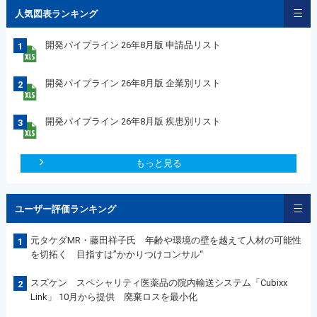
人気図表ランキング
開発パイプライン 26年8月版 申請品リスト
1
開発パイプライン 26年8月版 企業別リスト
2
開発パイプライン 26年8月版 疾患別リスト
3
もっと見る
ユーザー評価ランキング
元タケダMR・藤田祥子氏 年齢や環境の壁を越えて人材の可能性
1
を切拓く 目指すは”かかりつけコンサル“
スズケン スペシャリティ医薬品の院内輸送システム「Cubixx
2
Link」 10月から提供 廃棄ロスを最小化