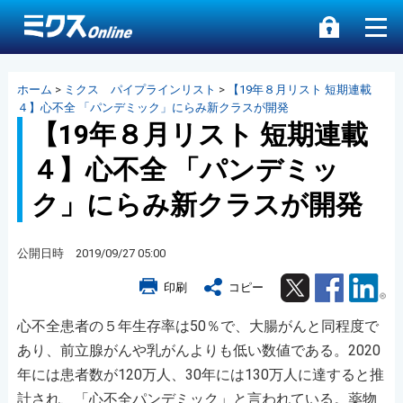
ホーム
>
ミクス パイプラインリスト
>
【19年８月リスト 短期連載
４】心不全 「パンデミック」にらみ新クラスが開発
【19年８月リスト 短期連載
４】心不全 「パンデミッ
ク」にらみ新クラスが開発
公開日時 2019/09/27 05:00
Twitter
Facebook
Lin
印刷
コピー
心不全患者の５年生存率は50％で、大腸がんと同程度で
あり、前立腺がんや乳がんよりも低い数値である。2020
年には患者数が120万人、30年には130万人に達すると推
計され、「心不全パンデミック」と言われている。薬物