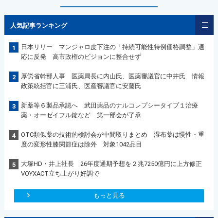
人気記事ランキング
日本リリー マンジャロ皮下注の「持続可能性特例価格調整」適
1
応に反発 高市政権のビジョンに整合せず
厚労省幹部人事 医薬局長に内山氏、医薬審議官に中井氏 情報
2
政策統括官に三浦氏、医産審議官に安藤氏
新薬等６製品承認へ 武田薬品のナルコレプシータイプ１治療
3
薬・オーゼイフル錠など 第一部会が了承
OTC類似薬の技術的検討会が中間取りまとめ 湿布薬は慢性・重
4
度の変形性膝関節症は除外 対象1042品目
大塚HD・井上社長 26年度通期予想を２兆7250億円に上方修正
5
VOYXACT立ち上がり好調で
もっと見る