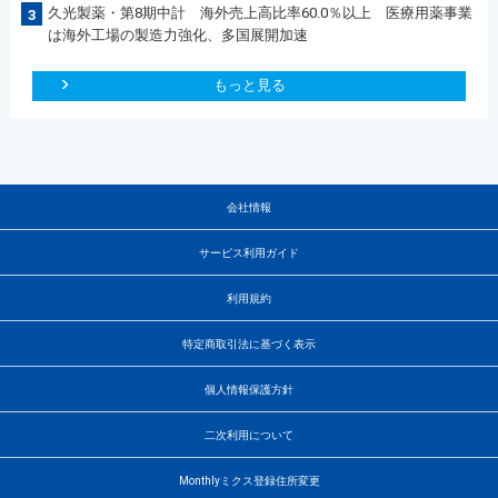
久光製薬・第8期中計 海外売上高比率60.0％以上 医療用薬事業
3
は海外工場の製造力強化、多国展開加速
もっと見る
会社情報
サービス利用ガイド
利用規約
特定商取引法に基づく表示
個人情報保護方針
二次利用について
Monthlyミクス登録住所変更