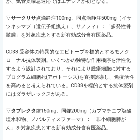
が、気管支喘息適応ではエナジアが初となる。
▽
サークリサ
点滴静注100mg、同点滴静注500mg（イサ
ツキシマブ（遺伝子組換え）、サノフィ）：「多発性骨
髄腫」を対象疾患とする新有効成分含有医薬品。
CD38 受容体の特異的なエピトープを標的とするモノク
ローナル抗体製剤。いくつかの独特な作用機序を活性化
するよう設計されており、それにより腫瘍細胞に対する
プログラム細胞死(アポトーシス)を直接誘導し、免疫活性
を高めると考えられている。CD38を標的とする抗体製剤
にはダラザレックスがある。
▽
タブレクタ
錠150mg、同錠200mg（カプマチニブ塩酸
塩水和物、ノバルティスファーマ）：「非小細胞肺が
ん」を対象疾患とする新有効成分含有医薬品。