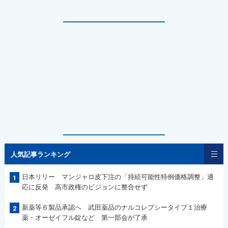
人気記事ランキング
日本リリー マンジャロ皮下注の「持続可能性特例価格調整」適
1
応に反発 高市政権のビジョンに整合せず
新薬等６製品承認へ 武田薬品のナルコレプシータイプ１治療
2
薬・オーゼイフル錠など 第一部会が了承