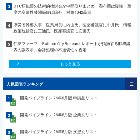
OTC類似薬の技術的検討会が中間取りまとめ 湿布薬は慢性・重
3
度の変形性膝関節症は除外 対象1042品目
厚労省幹部人事 医薬局長に内山氏、医薬審議官に中井氏 情報
4
政策統括官に三浦氏、医産審議官に安藤氏
住友ファーマ Gotham City Researchレポートが指摘する財務諸
5
表の誤表示、会計処理の不適切性を否定
もっと見る
人気図表ランキング
開発パイプライン 26年8月版 申請品リスト
1
開発パイプライン 26年8月版 企業別リスト
2
開発パイプライン 26年8月版 疾患別リスト
3