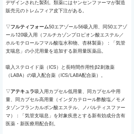
デザインされた製剤。類薬にはヤンセンファーマが製造
販売元のトレムフィア皮下注がある。
▽
フルティフォーム
50エアゾール56吸入用、同50エアゾ
ール120吸入用（フルチカゾンプロピオン酸エステル／
ホルモテロールフマル酸塩水和物、杏林製薬）：「気管
支喘息」の小児用量を追加する新用量医薬品。
吸入ステロイド薬（ICS）と長時間作用性β2刺激薬
（LABA）の吸入配合薬（ICS/LABA配合薬）。
▽
アテキュラ
吸入用カプセル低用量、同カプセル中用
量、同カプセル高用量（インダカテロール酢酸塩／モメ
タゾンフランカルボン酸エステル、ノバルティスファー
マ）：「気管支喘息」を対象疾患とする新有効成分含有
医薬・新医療用配合剤。