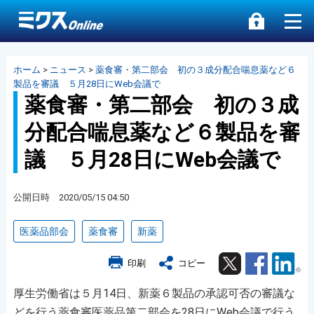
ホーム
>
ニュース
>
薬食審・第二部会 初の３成分配合喘息薬など６
製品を審議 ５月28日にWeb会議で
薬食審・第二部会 初の３成
分配合喘息薬など６製品を審
議 ５月28日にWeb会議で
公開日時 2020/05/15 04:50
医薬品部会
薬食審
新薬
Twitter
Facebook
Lin
印刷
コピー
厚生労働省は５月14日、新薬６製品の承認可否の審議な
どを行う薬食審医薬品第二部会を28日にWeb会議で行う