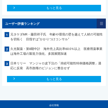
もっと見る
ユーザー評価ランキング
元タケダMR・藤田祥子氏 年齢や環境の壁を越えて人材の可能性
1
を切拓く 目指すは”かかりつけコンサル“
久光製薬・第8期中計 海外売上高比率60.0％以上 医療用薬事業
2
は海外工場の製造力強化、多国展開加速
日本リリー マンジャロ皮下注の「持続可能性特例価格調整」適
3
応に反発 高市政権のビジョンに整合せず
もっと見る
会社情報