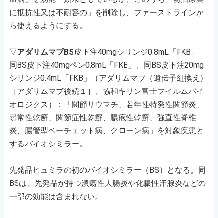
に抵抗性又は不耐容の」を削除し、ファーストラインか
ら使えるようにする。
▽
アダリムマブBS
皮下注40mgシリンジ0.8mL「FKB」、
同BS皮下注40mgペン0.8mL「FKB」、同BS皮下注20mg
シリンジ0.4mL「FKB」（アダリムマブ（遺伝子組換え）
［アダリムマブ後続１］、協和キリン富士フイルムバイ
オロジクス）：「関節リウマチ、若年性特発性関節炎、
尋常性乾癬、関節症性乾癬、膿疱性乾癬、強直性脊椎
炎、腸管型ベーチェット病、クローン病」を対象疾患と
するバイオシミラー。
先発品ヒュミラの初のバイオシミラー（BS）となる。同
BSは、先発品が持つ潰瘍性大腸炎や化膿性汗腺炎などの
一部の効能は含まれない。