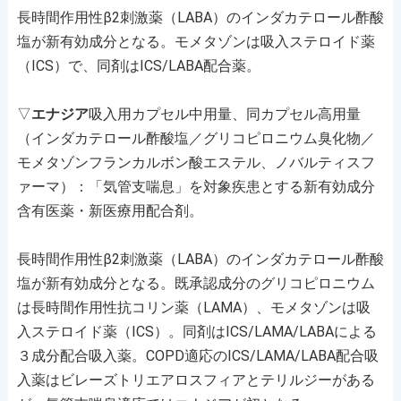
長時間作用性β2刺激薬（LABA）のインダカテロール酢酸
塩が新有効成分となる。モメタゾンは吸入ステロイド薬
（ICS）で、同剤はICS/LABA配合薬。
▽
エナジア
吸入用カプセル中用量、同カプセル高用量
（インダカテロール酢酸塩／グリコピロニウム臭化物／
モメタゾンフランカルボン酸エステル、ノバルティスフ
ァーマ）：「気管支喘息」を対象疾患とする新有効成分
含有医薬・新医療用配合剤。
長時間作用性β2刺激薬（LABA）のインダカテロール酢酸
塩が新有効成分となる。既承認成分のグリコピロニウム
は長時間作用性抗コリン薬（LAMA）、モメタゾンは吸
入ステロイド薬（ICS）。同剤はICS/LAMA/LABAによる
３成分配合吸入薬。COPD適応のICS/LAMA/LABA配合吸
入薬はビレーズトリエアロスフィアとテリルジーがある