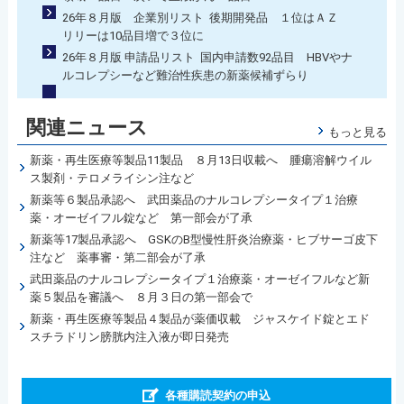
26年８月版 企業別リスト 後期開発品 １位はＡＺ
リリーは10品目増で３位に
26年８月版 申請品リスト 国内申請数92品目 HBVやナ
ルコレプシーなど難治性疾患の新薬候補ずらり
関連ニュース
もっと見る
新薬・再生医療等製品11製品 ８月13日収載へ 腫瘍溶解ウイル
ス製剤・テロメライシン注など
新薬等６製品承認へ 武田薬品のナルコレプシータイプ１治療
薬・オーゼイフル錠など 第一部会が了承
新薬等17製品承認へ GSKのB型慢性肝炎治療薬・ヒブサーゴ皮下
注など 薬事審・第二部会が了承
武田薬品のナルコレプシータイプ１治療薬・オーゼイフルなど新
薬５製品を審議へ ８月３日の第一部会で
新薬・再生医療等製品４製品が薬価収載 ジャスケイド錠とエド
スチラドリン膀胱内注入液が即日発売
各種購読契約の申込