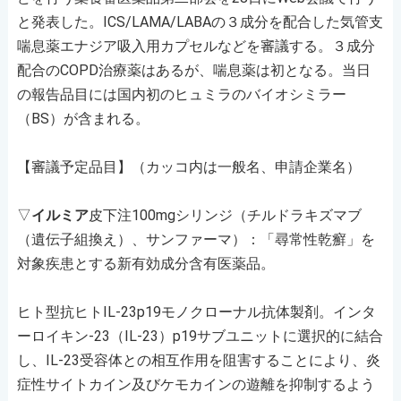
と発表した。ICS/LAMA/LABAの３成分を配合した気管支
喘息薬エナジア吸入用カプセルなどを審議する。３成分
配合のCOPD治療薬はあるが、喘息薬は初となる。当日
の報告品目には国内初のヒュミラのバイオシミラー
（BS）が含まれる。
【審議予定品目】（カッコ内は一般名、申請企業名）
▽
イルミア
皮下注100mgシリンジ（チルドラキズマブ
（遺伝子組換え）、サンファーマ）：「尋常性乾癬」を
対象疾患とする新有効成分含有医薬品。
ヒト型抗ヒトIL-23p19モノクローナル抗体製剤。インタ
ーロイキン-23（IL-23）p19サブユニットに選択的に結合
し、IL-23受容体との相互作用を阻害することにより、炎
症性サイトカイン及びケモカインの遊離を抑制するよう