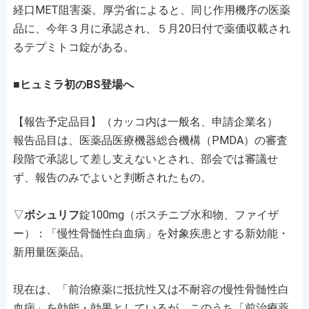
経口MET阻害薬。厚労省によると、同じ作用機序の医薬
品に、今年３月に承認され、５月20日付で薬価収載され
るテプミトコ錠がある。
■ヒュミラ初のBS登場へ
【報告予定品目】（カッコ内は一般名、申請企業名）
報告品目は、医薬品医療機器総合機構（PMDA）の審査
段階で承認して差し支えないとされ、部会では審議せ
ず、報告のみでよいと判断されたもの。
▽
ボシュリフ
錠100mg（ボスチニブ水和物、ファイザ
ー）：「慢性骨髄性白血病」を対象疾患とする新効能・
新用量医薬品。
現在は、「前治療薬に抵抗性又は不耐容の慢性骨髄性白
血病」を効能・効果としているが、このうち「前治療薬