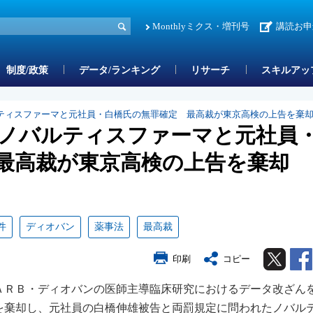
Monthlyミクス・増刊号
講読お申
制度/政策
データ/ランキング
リサーチ
スキルアッ
ティスファーマと元社員・白橋氏の無罪確定 最高裁が東京高検の上告を棄
ノバルティスファーマと元社員
最高裁が東京高検の上告を棄却
件
ディオバン
薬事法
最高裁
Twitter
印刷
コピー
、ＡＲＢ・ディオバンの医師主導臨床研究におけるデータ改ざん
を棄却し、元社員の白橋伸雄被告と両罰規定に問われたノバル