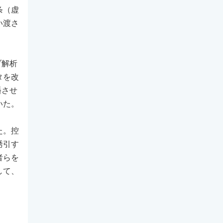
条（虚
い渡さ
ブ解析
タを改
播させ
いた。
た。控
誘引す
者らを
して、