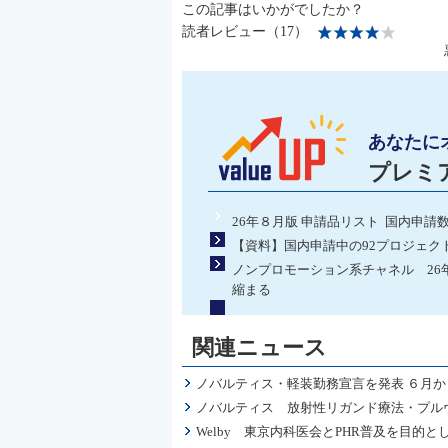
この記事はいかがでしたか？
読者レビュー（17）
あなたに
プレミ
26年８月版 申請品リスト 国内申請
【資料】国内申請中の92プロジェク
ノンプロモーション系チャネル 26
縮まる
関連ニュース
ノバルティス・軽装勤務宣言を発表 ６月
ノバルティス 放射性リガンド療法・プル
Welby 東京内科医会とPHR普及を目