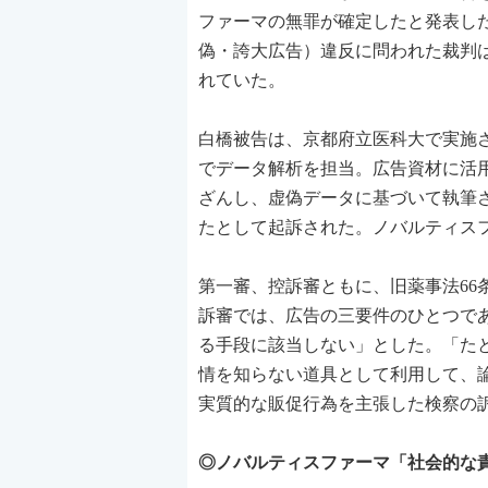
ファーマの無罪が確定したと発表した
偽・誇大広告）違反に問われた裁判は2
れていた。
白橋被告は、京都府立医科大で実施された
でデータ解析を担当。広告資材に活
ざんし、虚偽データに基づいて執筆さ
たとして起訴された。ノバルティス
第一審、控訴審ともに、旧薬事法6
訴審では、広告の三要件のひとつで
る手段に該当しない」とした。「た
情を知らない道具として利用して、
実質的な販促行為を主張した検察の
◎ノバルティスファーマ「
社会的な