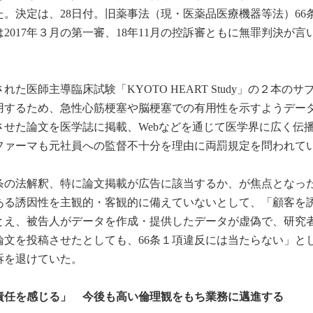
。決定は、28日付。旧薬事法（現・医薬品医療機器等法）66
017年３月の第一審、18年11月の控訴審ともに無罪判決が言
医師主導臨床試験「KYOTO HEART Study」の２本のサ
用するため、急性心筋梗塞や脳梗塞での有用性を示すようデー
せた論文を医学誌に掲載、Webなどを通じて医学界に広く伝
ファーマも元社員への監督不十分を理由に両罰規定を問われて
6条の法解釈、特に論文掲載が広告に該当するか、が焦点となっ
ある誘因性を主観的・客観的に備えていないとして、「顧客を
とえ、被告人がデータを作成・提供したデータが虚偽で、研究
論文を投稿させたとしても、66条１項違反には当たらない」と
訴を退けていた。
責任を感じる
」 今後も高い倫理観をもち業務に邁進する