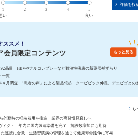
評価を投
1
2
3
4
5
悪い
良い
オススメ！
ア会員限定コンテンツ
もっと見る
数92品目 HBVやナルコレプシーなど難治性疾患の新薬候補ずらり
ト一覧
年４月調査 「患者の声」による製品想起 クービビック伸長、デエビゴとの
も
から外勤時の軽装着用を推進 業界の商習慣見直しへ
ヴィクト 年内に国内製造準備を完了 施設数増加にも期待
的とした連携に合意 生活習慣病の管理を通じて健康寿命延伸に寄与