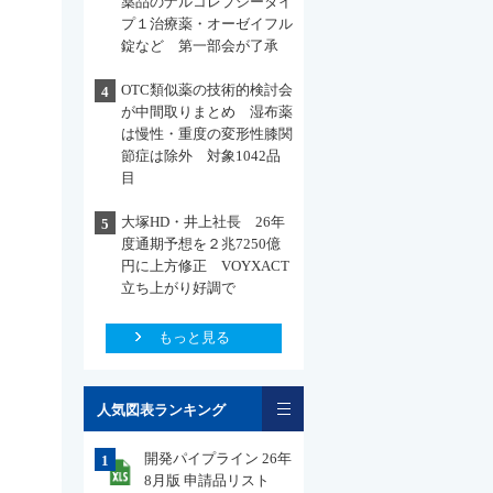
薬品のナルコレプシータイ
プ１治療薬・オーゼイフル
錠など 第一部会が了承
OTC類似薬の技術的検討会
4
が中間取りまとめ 湿布薬
は慢性・重度の変形性膝関
節症は除外 対象1042品
目
大塚HD・井上社長 26年
5
度通期予想を２兆7250億
円に上方修正 VOYXACT
立ち上がり好調で
もっと見る
一覧
人気図表ランキング
開発パイプライン 26年
1
8月版 申請品リスト