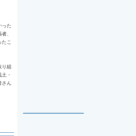
かった
係者、
ったこ
取り組
風土・
者さん