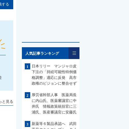
稿する
一覧
人気記事ランキング
日本リリー マンジャロ皮
1
下注の「持続可能性特例価
差
格調整」適応に反発 高市
政権のビジョンに整合せず
厚労省幹部人事 医薬局長
2
に内山氏、医薬審議官に中
っと見る
井氏 情報政策統括官に三
浦氏、医産審議官に安藤氏
新薬等６製品承認へ 武田
3