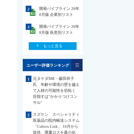
開発パイプライン 26年
2
8月版 企業別リスト
開発パイプライン 26年
3
8月版 疾患別リスト
もっと見る
一覧
ユーザー評価ランキング
元タケダMR・藤田祥子
1
氏 年齢や環境の壁を越え
て人材の可能性を切拓く
目指すは”かかりつけコン
サル“
スズケン スペシャリティ
2
医薬品の院内輸送システム
「Cubixx Link」 10月から
提供 廃棄ロスを最小化