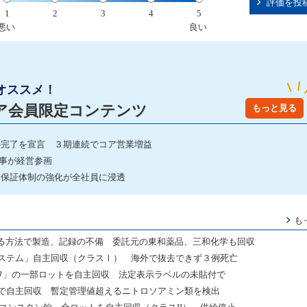
評価を投
1
2
3
4
5
悪い
良い
オススメ！
ア会員限定コンテンツ
もっと見る
の完了を宣言 ３期連続でコア営業増益
事が経営参画
質保証体制の強化が全社員に浸透
も
る方法で製造、記録の不備 委託元の東和薬品、三和化学も回収
フトシステム」自主回収（クラスⅠ） 海外で抜去できず３例死亡
ーワ」の一部ロットを自主回収 法定表示ラベルの未貼付で
社で自主回収 暫定管理値超えるニトロソアミン類を検出