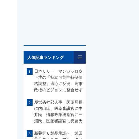
一覧
人気記事ランキング
日本リリー マンジャロ皮
1
下注の「持続可能性特例価
格調整」適応に反発 高市
政権のビジョンに整合せず
厚労省幹部人事 医薬局長
2
に内山氏、医薬審議官に中
井氏 情報政策統括官に三
浦氏、医産審議官に安藤氏
新薬等６製品承認へ 武田
3