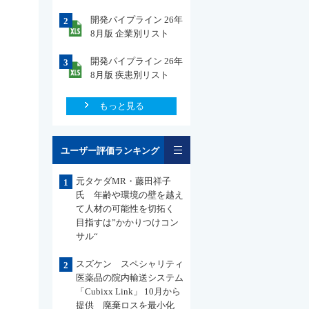
開発パイプライン 26年
2
8月版 企業別リスト
開発パイプライン 26年
3
8月版 疾患別リスト
もっと見る
一覧
ユーザー評価ランキング
元タケダMR・藤田祥子
1
氏 年齢や環境の壁を越え
て人材の可能性を切拓く
目指すは”かかりつけコン
サル“
スズケン スペシャリティ
2
医薬品の院内輸送システム
「Cubixx Link」 10月から
提供 廃棄ロスを最小化