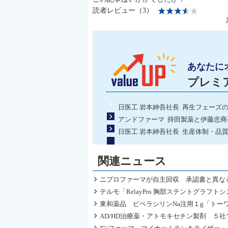
読者レビュー（3）
あなたに
プレミ
日医工 岩本紳吾社長 再生フェーズ
アンドファーマ 持田製薬と伊藤忠商
日医工 岩本紳吾社長 生産体制・品
関連ニュース
ニプロファーマが自主回収 承認書と異な
テルモ「RelayPro 胸部ステントグラ
東和薬品 ピペラシリンNa注用１g「ト
AD/HD治療薬・アトモキセチン製剤 ５