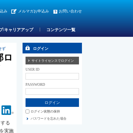
込み
メルマガお申込み
お問い合わせ
プ/キャリアアップ
コンテンツ一覧
せず
ログイン
部ロ
サイトライセンスでログイン
ず
USER ID
PASSWORD
Facebook
Linkedin
ログイン状態の保持
パスワードを忘れた場合
）する
）を実施