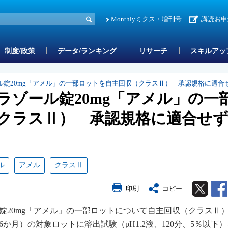
Monthlyミクス・増刊号
講読お申
制度/政策
データ/ランキング
リサーチ
スキルアッ
ル錠20mg「アメル」の一部ロットを自主回収（クラスⅡ） 承認規格に適合
ラゾール錠20mg「アメル」の一
クラスⅡ） 承認規格に適合せ
ル
アメル
クラスⅡ
Twitter
印刷
コピー
ル錠20mg「アメル」の一部ロットについて自主回収（クラスⅡ
か月）の対象ロットに溶出試験（pH1.2液、120分、5％以下