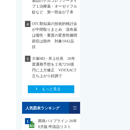
薬品のナルコレプシータイ
プ１治療薬・オーゼイフル
錠など 第一部会が了承
OTC類似薬の技術的検討会
4
が中間取りまとめ 湿布薬
は慢性・重度の変形性膝関
節症は除外 対象1042品
目
大塚HD・井上社長 26年
5
度通期予想を２兆7250億
円に上方修正 VOYXACT
立ち上がり好調で
もっと見る
一覧
人気図表ランキング
開発パイプライン 26年
1
8月版 申請品リスト