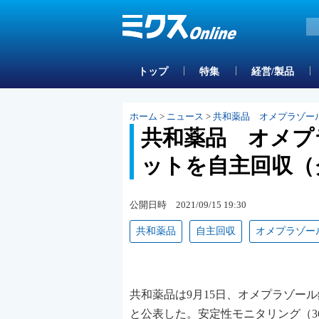
トップ
特集
経営/製品
ホーム
>
ニュース
>
共和薬品 オメプラゾー
共和薬品 オメプ
ットを自主回収（
公開日時 2021/09/15 19:30
共和薬品
自主回収
オメプラゾー
共和薬品は9月15日、オメプラゾー
と公表した。安定性モニタリング（36