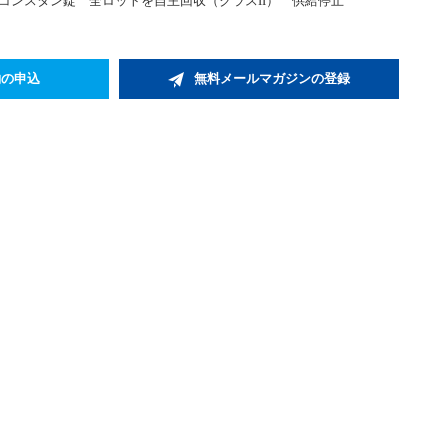
・コンスタン錠 全ロットを自主回収（クラスII） 供給停止
約の申込
無料メールマガジンの登録