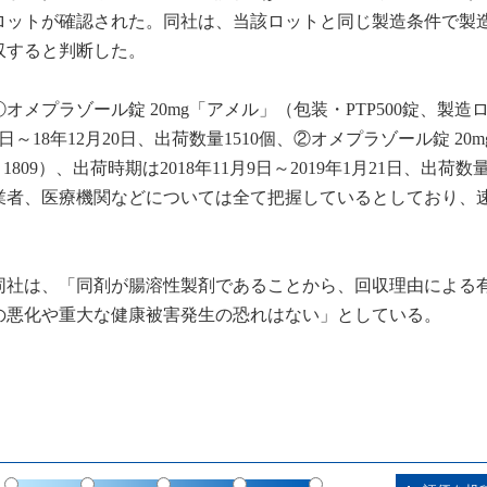
ロットが確認された。同社は、当該ロットと同じ製造条件で製
収すると判断した。
メプラゾール錠 20mg「アメル」（包装・PTP500錠、製造
9日～18年12月20日、出荷数量1510個、②オメプラゾール錠 20
09）、出荷時期は2018年11月9日～2019年1月21日、出荷数量
業者、医療機関などについては全て把握しているとしており、
同社は、「同剤が腸溶性製剤であることから、回収理由による
の悪化や重大な健康被害発生の恐れはない」としている。