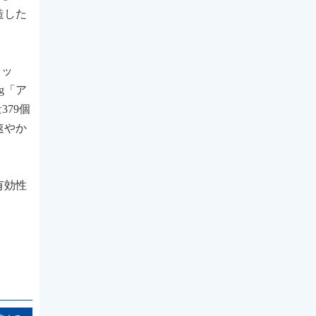
造した
ロッ
mg「ア
379個
速やか
有効性