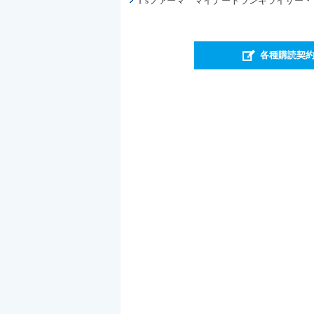
T’sファーマ マイナートランキライザー
各種購読契