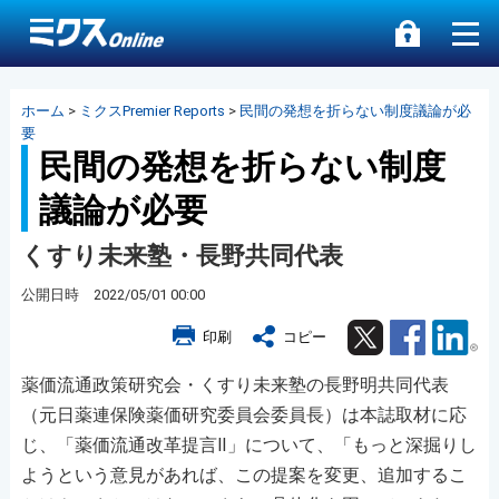
ホーム
>
ミクスPremier Reports
>
民間の発想を折らない制度議論が必
要
民間の発想を折らない制度
議論が必要
くすり未来塾・長野共同代表
公開日時 2022/05/01 00:00
Twitter
Facebook
Lin
印刷
コピー
薬価流通政策研究会・くすり未来塾の長野明共同代表
（元日薬連保険薬価研究委員会委員長）は本誌取材に応
じ、「薬価流通改革提言Ⅱ」について、「もっと深掘りし
ようという意見があれば、この提案を変更、追加するこ