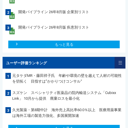
開発パイプライン 26年8月版 企業別リスト
2
開発パイプライン 26年8月版 疾患別リスト
3
もっと見る
ユーザー評価ランキング
元タケダMR・藤田祥子氏 年齢や環境の壁を越えて人材の可能性
1
を切拓く 目指すは”かかりつけコンサル“
スズケン スペシャリティ医薬品の院内輸送システム「Cubixx
2
Link」 10月から提供 廃棄ロスを最小化
久光製薬・第8期中計 海外売上高比率60.0％以上 医療用薬事業
3
は海外工場の製造力強化、多国展開加速