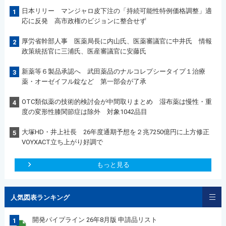
日本リリー マンジャロ皮下注の「持続可能性特例価格調整」適
1
応に反発 高市政権のビジョンに整合せず
厚労省幹部人事 医薬局長に内山氏、医薬審議官に中井氏 情報
2
政策統括官に三浦氏、医産審議官に安藤氏
新薬等６製品承認へ 武田薬品のナルコレプシータイプ１治療
3
薬・オーゼイフル錠など 第一部会が了承
OTC類似薬の技術的検討会が中間取りまとめ 湿布薬は慢性・重
4
度の変形性膝関節症は除外 対象1042品目
大塚HD・井上社長 26年度通期予想を２兆7250億円に上方修正
5
VOYXACT立ち上がり好調で
もっと見る
人気図表ランキング
開発パイプライン 26年8月版 申請品リスト
1