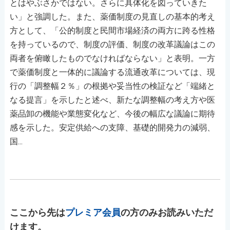
とはやぶさかではない。さらに具体化を図っていきた
い」と強調した。また、薬価制度の見直しの基本的考え
方として、「公的制度と民間市場経済の両方に跨る性格
を持っているので、制度の評価、制度の改革議論はこの
両者を俯瞰したものでなければならない」と表明。一方
で薬価制度と一体的に議論する流通改革については、現
行の「調整幅２％」の根拠や妥当性の検証など「端緒と
なる提言」を示したと述べ、新たな調整幅の考え方や医
薬品卸の機能や業態変化など、今後の幅広な議論に期待
感を示した。安定供給への支障、基礎的開発力の減弱、
国...
ここから先は
プレミア会員
の方のみお読みいただ
けます。