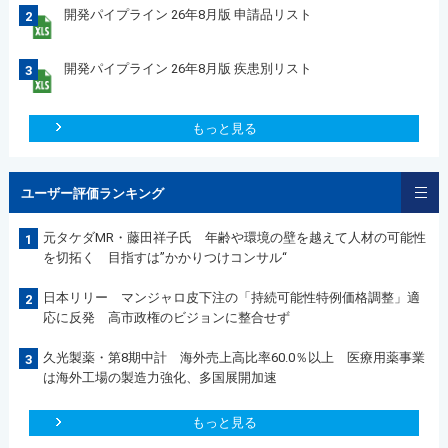
開発パイプライン 26年8月版 申請品リスト
2
開発パイプライン 26年8月版 疾患別リスト
3
もっと見る
ユーザー評価ランキング
元タケダMR・藤田祥子氏 年齢や環境の壁を越えて人材の可能性
1
を切拓く 目指すは”かかりつけコンサル“
日本リリー マンジャロ皮下注の「持続可能性特例価格調整」適
2
応に反発 高市政権のビジョンに整合せず
久光製薬・第8期中計 海外売上高比率60.0％以上 医療用薬事業
3
は海外工場の製造力強化、多国展開加速
もっと見る