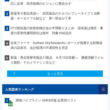
応に反発 高市政権のビジョンに整合せず
新薬等６製品承認へ 武田薬品のナルコレプシータイプ１治療
2
薬・オーゼイフル錠など 第一部会が了承
OTC類似薬の技術的検討会が中間取りまとめ 湿布薬は慢性・重
3
度の変形性膝関節症は除外 対象1042品目
住友ファーマ Gotham City Researchレポートが指摘する財務諸
4
表の誤表示、会計処理の不適切性を否定
新薬・再生医療等製品11製品 ８月13日収載へ 腫瘍溶解ウイル
5
ス製剤・テロメライシン注など
もっと見る
人気図表ランキング
開発パイプライン 26年8月版 企業別リスト
1