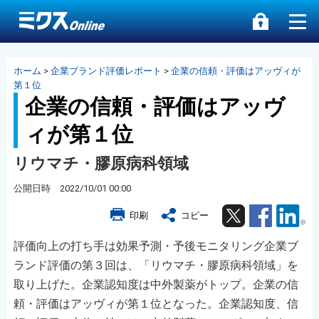
ホーム
>
企業ブランド評価レポート
>
企業の信頼・評価はアッヴィが
第１位
企業の信頼・評価はアッヴ
ィが第１位
リウマチ・膠原病科領域
公開日時 2022/10/01 00:00
Twitter
Facebook
Lin
印刷
コピー
評価向上の打ち手は効果予測・予後モニタリング企業ブ
ランド評価の第３回は、「リウマチ・膠原病科領域」を
取り上げた。企業認知度は中外製薬がトップ。企業の信
頼・評価はアッヴィが第１位となった。企業認知度、信