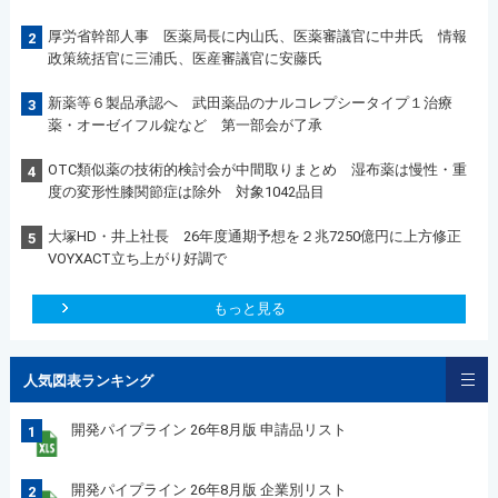
厚労省幹部人事 医薬局長に内山氏、医薬審議官に中井氏 情報
2
政策統括官に三浦氏、医産審議官に安藤氏
新薬等６製品承認へ 武田薬品のナルコレプシータイプ１治療
3
薬・オーゼイフル錠など 第一部会が了承
OTC類似薬の技術的検討会が中間取りまとめ 湿布薬は慢性・重
4
度の変形性膝関節症は除外 対象1042品目
大塚HD・井上社長 26年度通期予想を２兆7250億円に上方修正
5
VOYXACT立ち上がり好調で
もっと見る
人気図表ランキング
開発パイプライン 26年8月版 申請品リスト
1
開発パイプライン 26年8月版 企業別リスト
2