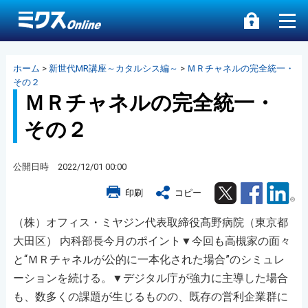
ホーム
>
新世代MR講座～カタルシス編～
>
ＭＲチャネルの完全統一・
その２
ＭＲチャネルの完全統一・
その２
公開日時 2022/12/01 00:00
Twitter
Facebook
Lin
印刷
コピー
（株）オフィス・ミヤジン代表取締役髙野病院（東京都
大田区） 内科部長今月のポイント▼今回も高槻家の面々
と“ＭＲチャネルが公的に一本化された場合”のシミュレ
ーションを続ける。▼デジタル庁が強力に主導した場合
も、数多くの課題が生じるものの、既存の営利企業群に