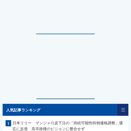
人気記事ランキング
日本リリー マンジャロ皮下注の「持続可能性特例価格調整」適
1
応に反発 高市政権のビジョンに整合せず