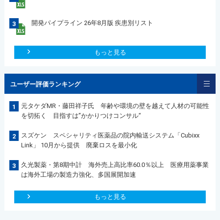
開発パイプライン 26年8月版 疾患別リスト
3
もっと見る
ユーザー評価ランキング
元タケダMR・藤田祥子氏 年齢や環境の壁を越えて人材の可能性
1
を切拓く 目指すは”かかりつけコンサル“
スズケン スペシャリティ医薬品の院内輸送システム「Cubixx
2
Link」 10月から提供 廃棄ロスを最小化
久光製薬・第8期中計 海外売上高比率60.0％以上 医療用薬事業
3
は海外工場の製造力強化、多国展開加速
もっと見る