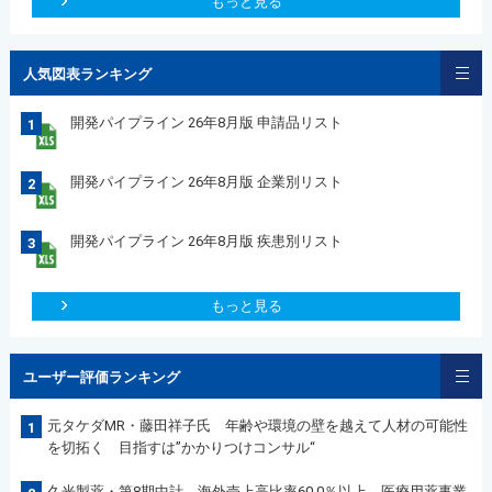
もっと見る
人気図表ランキング
開発パイプライン 26年8月版 申請品リスト
1
開発パイプライン 26年8月版 企業別リスト
2
開発パイプライン 26年8月版 疾患別リスト
3
もっと見る
ユーザー評価ランキング
元タケダMR・藤田祥子氏 年齢や環境の壁を越えて人材の可能性
1
を切拓く 目指すは”かかりつけコンサル“
久光製薬・第8期中計 海外売上高比率60.0％以上 医療用薬事業