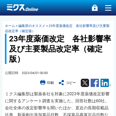
ホーム
>
編集部のオススメ
>
23年度薬価改定 各社影響率及び主要製
品改定率（確定版）
23年度薬価改定 各社影響率
及び主要製品改定率（確定
版）
公開日時 2023/04/01 00:00
Twitter
Facebook
Lin
印刷
コピー
ミクス編集部は製薬各社を対象に2023年度薬価改定影響
に関するアンケート調査を実施した。回答社数は60社。
会社全体の改定影響率を聞いたほか、直近の長期収載品
比率、新薬創出等加算品目数、不採算品再算定品目数な