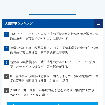
人気記事ランキング
日本リリー マンジャロ皮下注の「持続可能性特例価格調整」適
1
応に反発 高市政権のビジョンに整合せず
厚労省幹部人事 医薬局長に内山氏、医薬審議官に中井氏 情報
2
政策統括官に三浦氏、医産審議官に安藤氏
新薬等６製品承認へ 武田薬品のナルコレプシータイプ１治療
3
薬・オーゼイフル錠など 第一部会が了承
OTC類似薬の技術的検討会が中間取りまとめ 湿布薬は慢性・重
4
度の変形性膝関節症は除外 対象1042品目
大塚HD・井上社長 26年度通期予想を２兆7250億円に上方修正
5
VOYXACT立ち上がり好調で