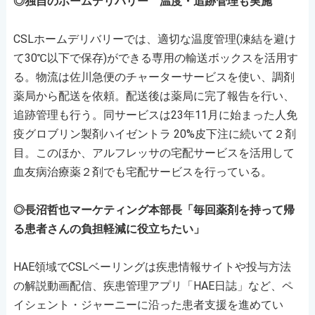
◎独自のホームデリバリー 温度・追跡管理も実施
CSLホームデリバリーでは、適切な温度管理(凍結を避け
て30℃以下で保存)ができる専用の輸送ボックスを活用す
る。物流は佐川急便のチャーターサービスを使い、調剤
薬局から配送を依頼。配送後は薬局に完了報告を行い、
追跡管理も行う。同サービスは23年11月に始まった人免
疫グロブリン製剤ハイゼントラ 20%皮下注に続いて２剤
目。このほか、アルフレッサの宅配サービスを活用して
血友病治療薬２剤でも宅配サービスを行っている。
◎長沼哲也マーケティング本部長「毎回薬剤を持って帰
る患者さんの負担軽減に役立ちたい」
HAE領域でCSLベーリングは疾患情報サイトや投与方法
の解説動画配信、疾患管理アプリ「HAE日誌」など、ペ
イシェント・ジャーニーに沿った患者支援を進めてい