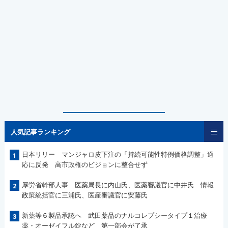
人気記事ランキング
日本リリー マンジャロ皮下注の「持続可能性特例価格調整」適
1
応に反発 高市政権のビジョンに整合せず
厚労省幹部人事 医薬局長に内山氏、医薬審議官に中井氏 情報
2
政策統括官に三浦氏、医産審議官に安藤氏
新薬等６製品承認へ 武田薬品のナルコレプシータイプ１治療
3
薬・オーゼイフル錠など 第一部会が了承