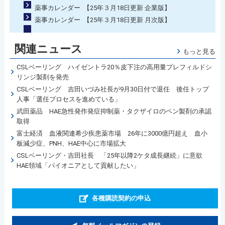
薬事カレンダー 【25年３月18日更新 企業版】
薬事カレンダー 【25年３月18日更新 月次版】
関連ニュース
もっと見る
CSLベーリング ハイゼントラ20％皮下注の高用量プレフィルドシ
リンジ製剤を発売
CSLベーリング 吉田いづみ社長が9月30日付で退任 後任トップ
人事「選任プロセスを進めている」
武田薬品 HAE急性発作発症抑制薬・タクザイロのペン製剤の承認
取得
富士経済 血液関連希少疾患薬市場 26年に3000億円超え 血小
板減少症、PNH、HAE中心に市場拡大
CSLベーリング・吉田社長 「25年以降2ケタ成長継続」に意欲
HAE領域「パイオニアとして貢献したい」
各種購読契約の申込