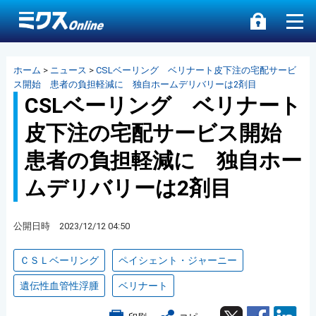
ホーム
>
ニュース
>
CSLベーリング ベリナート皮下注の宅配サービ
ス開始 患者の負担軽減に 独自ホームデリバリーは2剤目
CSLベーリング ベリナート
皮下注の宅配サービス開始
患者の負担軽減に 独自ホー
ムデリバリーは2剤目
公開日時 2023/12/12 04:50
ＣＳＬベーリング
ペイシェント・ジャーニー
遺伝性血管性浮腫
ベリナート
Twitter
Facebook
Lin