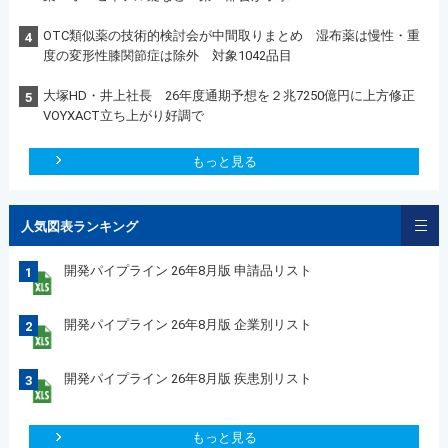
OTC類似薬の技術的検討会が中間取りまとめ 湿布薬は慢性・重
4
度の変形性膝関節症は除外 対象1042品目
大塚HD・井上社長 26年度通期予想を２兆7250億円に上方修正
5
VOYXACT立ち上がり好調で
もっと見る
人気図表ランキング
開発パイプライン 26年8月版 申請品リスト
1
開発パイプライン 26年8月版 企業別リスト
2
開発パイプライン 26年8月版 疾患別リスト
3
もっと見る