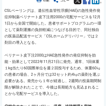
印刷
コピー
CSLベーリングは、遺伝性血管性浮腫(HAE)の急性発作発
症抑制薬ベリナート皮下注用2000の宅配サービスを12月
1日から全国で開始した。患者サポートプログラムの一環
として薬剤運搬の負担軽減につなげる目的で、同社独自
の医薬品配送サービス「CSLホームデリバリー」では２
剤目の導入となる。
ベリナート皮下注2000はHAE急性発作の発症抑制を効
能・効果として2022年11月21日に発売。通常、1回体重
１kg当たり60国際単位を週２回投与するため、体重60㎏
の患者の場合、2ヶ月分では32セット約4㎏の薬剤を運ぶ
必要がある。発売から１年が経過し、2週間の投薬期間制
限が解除されたことで、今後は長期処方も見込まれるこ
とから宅配サービスを導入した。