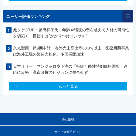
ユーザー評価ランキング
元タケダMR・藤田祥子氏 年齢や環境の壁を越えて人材の可能性
1
を切拓く 目指すは”かかりつけコンサル“
久光製薬・第8期中計 海外売上高比率60.0％以上 医療用薬事業
2
は海外工場の製造力強化、多国展開加速
日本リリー マンジャロ皮下注の「持続可能性特例価格調整」適
3
応に反発 高市政権のビジョンに整合せず
もっと見る
会社情報
サービス利用ガイド