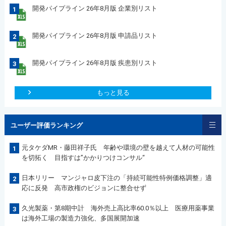
開発パイプライン 26年8月版 企業別リスト
1
開発パイプライン 26年8月版 申請品リスト
2
開発パイプライン 26年8月版 疾患別リスト
3
もっと見る
ユーザー評価ランキング
元タケダMR・藤田祥子氏 年齢や環境の壁を越えて人材の可能性
1
を切拓く 目指すは”かかりつけコンサル“
日本リリー マンジャロ皮下注の「持続可能性特例価格調整」適
2
応に反発 高市政権のビジョンに整合せず
久光製薬・第8期中計 海外売上高比率60.0％以上 医療用薬事業
3
は海外工場の製造力強化、多国展開加速