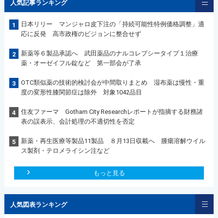
人気記事ランキング
日本リリー マンジャロ皮下注の「持続可能性特例価格調整」適
1
応に反発 高市政権のビジョンに整合せず
新薬等６製品承認へ 武田薬品のナルコレプシータイプ１治療
2
薬・オーゼイフル錠など 第一部会が了承
OTC類似薬の技術的検討会が中間取りまとめ 湿布薬は慢性・重
3
度の変形性膝関節症は除外 対象1042品目
住友ファーマ Gotham City Researchレポートが指摘する財務諸
4
表の誤表示、会計処理の不適切性を否定
新薬・再生医療等製品11製品 ８月13日収載へ 腫瘍溶解ウイル
5
ス製剤・テロメライシン注など
もっと見る
人気図表ランキング