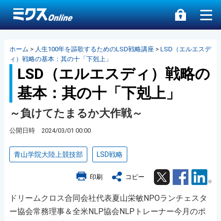
ホーム
>
人生100年を謳歌するためのLSD戦略講座
>
LSD（エルエスデ
ィ）戦略の基本：其の十「下剋上」
LSD（エルエスディ）戦略の
基本：其の十「下剋上」
～負けてたまるか大作戦～
公開日時 2024/03/01 00:00
青山学院大陸上競技部
LSD戦略
Twitter
Facebook
Lin
印刷
コピー
ドリームクロス合同会社代表夏山栄敏NPOランチェスタ
ー協会常務理事＆全米NLP協会NLPトレーナー今月のポ