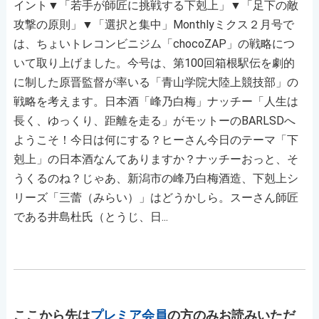
イント▼「若手が師匠に挑戦する下剋上」▼「足下の敵
攻撃の原則」▼「選択と集中」Monthlyミクス２月号で
は、ちょいトレコンビニジム「chocoZAP」の戦略につ
いて取り上げました。今号は、第100回箱根駅伝を劇的
に制した原晋監督が率いる「青山学院大陸上競技部」の
戦略を考えます。日本酒「峰乃白梅」ナッチー「人生は
長く、ゆっくり、距離を走る」がモットーのBARLSDへ
ようこそ！今日は何にする？ヒーさん今日のテーマ「下
剋上」の日本酒なんてありますか？ナッチーおっと、そ
うくるのね？じゃあ、新潟市の峰乃白梅酒造、下剋上シ
リーズ「三蕾（みらい）」はどうかしら。スーさん師匠
である井島杜氏（とうじ、日...
ここから先は
プレミア会員
の方のみお読みいただ