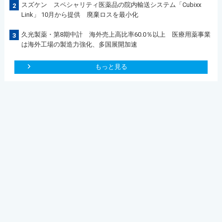
スズケン スペシャリティ医薬品の院内輸送システム「Cubixx
2
Link」 10月から提供 廃棄ロスを最小化
久光製薬・第8期中計 海外売上高比率60.0％以上 医療用薬事業
3
は海外工場の製造力強化、多国展開加速
もっと見る