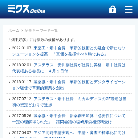
ホーム
>
記事キーワード一覧
「畑中好彦」には複数の候補があります。
2022.01.07
東薬工・畑中会長 革新的技術との融合で新たなソ
シューションを提案 「真価を発揮すべき時である」
2018.02.01
アステラス 安川副社長が社長に昇格 畑中社長は
代表権ある会長に ４月１日付
2018.01.17
製薬協・畑中会長 革新的技術とデジタライゼーシ
ョン駆使で革新的新薬を創出
2017.07.12
アステラス・畑中社長 ミカルディスのGE浸透は当
初の想定どおりで進捗
2017.05.26
製薬協・畑中会長 新薬創出加算「必要性について
一定の理解得られた」 諮問会議の塩崎厚労相資料受け
2017.04.07
アジア同時申請実現へ 申請・審査の標準化に向け