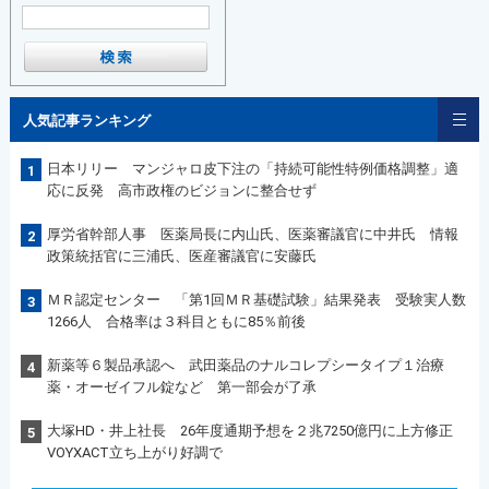
人気記事ランキング
日本リリー マンジャロ皮下注の「持続可能性特例価格調整」適
1
応に反発 高市政権のビジョンに整合せず
厚労省幹部人事 医薬局長に内山氏、医薬審議官に中井氏 情報
2
政策統括官に三浦氏、医産審議官に安藤氏
ＭＲ認定センター 「第1回ＭＲ基礎試験」結果発表 受験実人数
3
1266人 合格率は３科目ともに85％前後
新薬等６製品承認へ 武田薬品のナルコレプシータイプ１治療
4
薬・オーゼイフル錠など 第一部会が了承
大塚HD・井上社長 26年度通期予想を２兆7250億円に上方修正
5
VOYXACT立ち上がり好調で