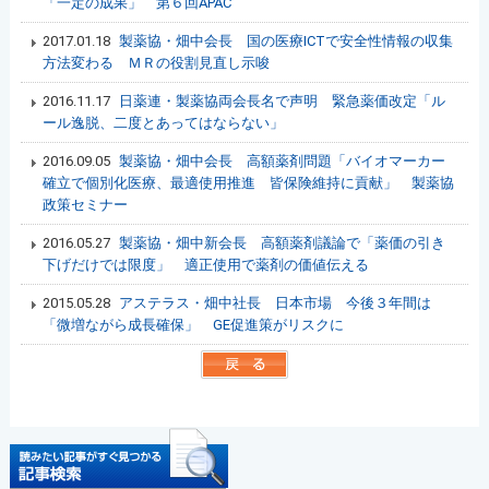
「一定の成果」 第６回APAC
2017.01.18
製薬協・畑中会長 国の医療ICTで安全性情報の収集
方法変わる ＭＲの役割見直し示唆
2016.11.17
日薬連・製薬協両会長名で声明 緊急薬価改定「ル
ール逸脱、二度とあってはならない」
2016.09.05
製薬協・畑中会長 高額薬剤問題「バイオマーカー
確立で個別化医療、最適使用推進 皆保険維持に貢献」 製薬協
政策セミナー
2016.05.27
製薬協・畑中新会長 高額薬剤議論で「薬価の引き
下げだけでは限度」 適正使用で薬剤の価値伝える
2015.05.28
アステラス・畑中社長 日本市場 今後３年間は
「微増ながら成長確保」 GE促進策がリスクに