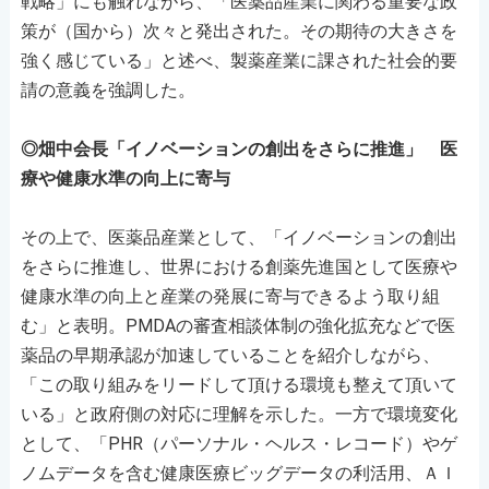
戦略」にも触れながら、「医薬品産業に関わる重要な政
策が（国から）次々と発出された。その期待の大きさを
強く感じている」と述べ、製薬産業に課された社会的要
請の意義を強調した。
◎畑中会長「イノベーションの創出をさらに推進」 医
療や健康水準の向上に寄与
その上で、医薬品産業として、「イノベーションの創出
をさらに推進し、世界における創薬先進国として医療や
健康水準の向上と産業の発展に寄与できるよう取り組
む」と表明。PMDAの審査相談体制の強化拡充などで医
薬品の早期承認が加速していることを紹介しながら、
「この取り組みをリードして頂ける環境も整えて頂いて
いる」と政府側の対応に理解を示した。一方で環境変化
として、「PHR（パーソナル・ヘルス・レコード）やゲ
ノムデータを含む健康医療ビッグデータの利活用、ＡＩ