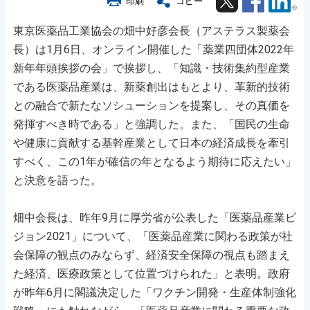
印刷
コピー
東京医薬品工業協会の畑中好彦会長（アステラス製薬会
長）は1月6日、オンライン開催した「薬業四団体2022年
新年年頭挨拶の会」で挨拶し、「知識・技術集約型産業
である医薬品産業は、新薬創出はもとより、革新的技術
との融合で新たなソシューションを提案し、その真価を
発揮すべき時である」と強調した。また、「国民の生命
や健康に貢献する基幹産業として日本の経済成長を牽引
すべく、この1年が確信の年となるよう期待に応えたい」
と決意を語った。
畑中会長は、昨年9月に厚労省が公表した「医薬品産業ビ
ジョン2021」について、「医薬品産業に関わる政策が社
会保障の観点のみならず、経済安全保障の視点も踏まえ
た経済、医療政策として位置づけられた」と表明。政府
が昨年6月に閣議決定した「ワクチン開発・生産体制強化