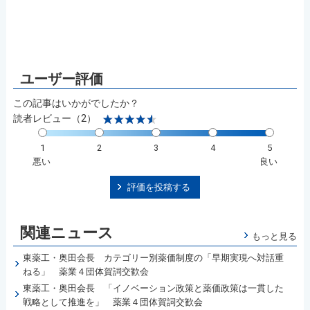
この記事はいかがでしたか？
読者レビュー（2）
1
2
3
4
5
悪い
良い
評価を投稿する
関連ニュース
もっと見る
東薬工・奥田会長 カテゴリー別薬価制度の「早期実現へ対話重
ねる」 薬業４団体賀詞交歓会
東薬工・奥田会長 「イノベーション政策と薬価政策は一貫した
戦略として推進を」 薬業４団体賀詞交歓会