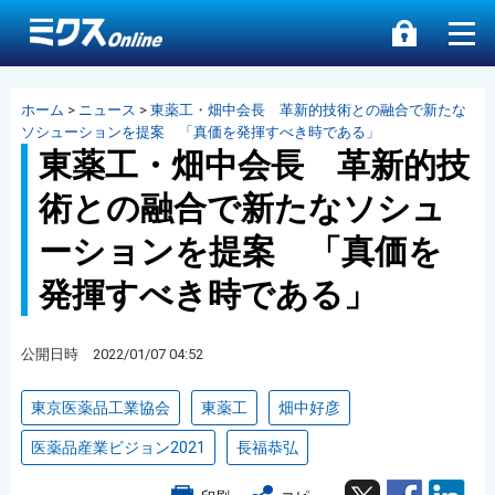
ホーム
>
ニュース
>
東薬工・畑中会長 革新的技術との融合で新たな
ソシューションを提案 「真価を発揮すべき時である」
東薬工・畑中会長 革新的技
術との融合で新たなソシュ
ーションを提案 「真価を
発揮すべき時である」
公開日時 2022/01/07 04:52
東京医薬品工業協会
東薬工
畑中好彦
医薬品産業ビジョン2021
長福恭弘
Twitter
Facebook
Lin