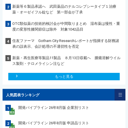
新薬等６製品承認へ 武田薬品のナルコレプシータイプ１治療
2
薬・オーゼイフル錠など 第一部会が了承
OTC類似薬の技術的検討会が中間取りまとめ 湿布薬は慢性・重
3
度の変形性膝関節症は除外 対象1042品目
住友ファーマ Gotham City Researchレポートが指摘する財務諸
4
表の誤表示、会計処理の不適切性を否定
新薬・再生医療等製品11製品 ８月13日収載へ 腫瘍溶解ウイル
5
ス製剤・テロメライシン注など
もっと見る
人気図表ランキング
開発パイプライン 26年8月版 企業別リスト
1
開発パイプライン 26年8月版 申請品リスト
2