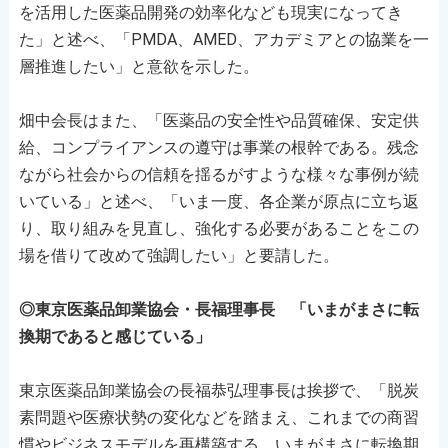
を活用した医薬品開発の効率化なども現実になってき
た」と述べ、「PMDA、AMED、アカデミアとの協業を一
層推進したい」と意欲を示した。
畑中会長はまた、「医薬品の安全性や品質確保、安定供
給、コンプライアンスの遵守は事業の根幹である。残念
ながら社会からの信頼を揺るがすような様々な事例が続
いている」と述べ、「いま一度、各企業が原点に立ち返
り、取り組みを見直し、強化する必要があることをこの
場を借りて改めて強調したい」と要請した。
◎東京医薬品卸業協会・長福理事長 「いまがまさに転
換期であると感じている」
東京医薬品卸業協会の長福恭弘理事長は挨拶で、「脱炭
素問題や医療状勢の変化などを踏まえ、これまでの商習
慣やビジネスモデルを再構築する、いまがまさに転換期