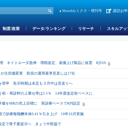
Monthlyミクス・増刊号
講読お申
制度/政策
データ/ランキング
リサーチ
スキルアッ
％増 キイトルーダ急伸 増税改定、薬価上げ製品に仮需 IQVIA
品目が仕切価変更 割戻の運用基準見直しは17社
定を答申 告示時期は未定も３月中は見送りへ
う初・再診料の上乗せ率は5.5％ 14年度改定前ベースに
価をMRの売上目標に 実診療ベースでKPI設定
で診療報報酬本体0.41％引き上げ 19年10月実施
改定で骨子案提示へ きょう中医協で