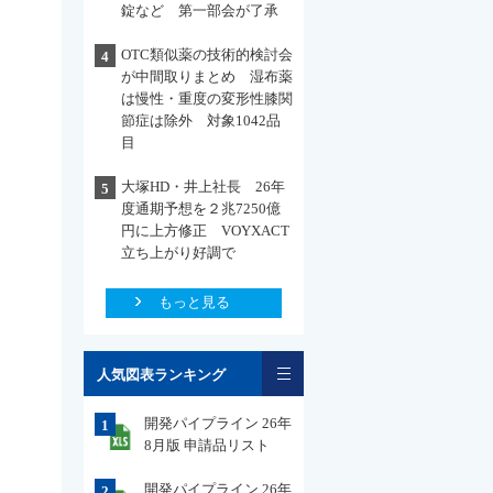
錠など 第一部会が了承
OTC類似薬の技術的検討会
4
が中間取りまとめ 湿布薬
は慢性・重度の変形性膝関
節症は除外 対象1042品
目
大塚HD・井上社長 26年
5
度通期予想を２兆7250億
円に上方修正 VOYXACT
立ち上がり好調で
もっと見る
一覧
人気図表ランキング
開発パイプライン 26年
1
8月版 申請品リスト
開発パイプライン 26年
2