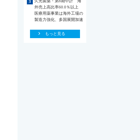
久光製薬・第8期中計 海
3
外売上高比率60.0％以上
医療用薬事業は海外工場の
製造力強化、多国展開加速
もっと見る