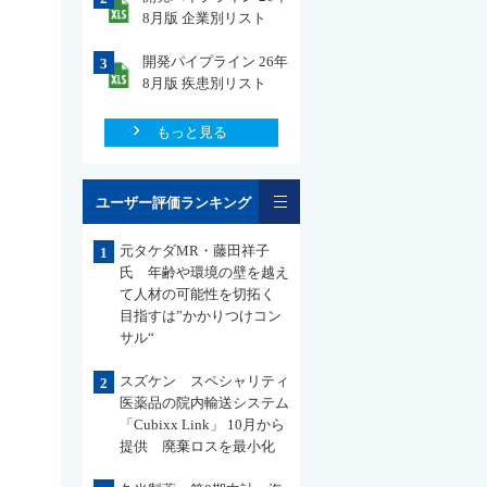
8月版 企業別リスト
開発パイプライン 26年
3
8月版 疾患別リスト
もっと見る
一覧
ユーザー評価ランキング
元タケダMR・藤田祥子
1
氏 年齢や環境の壁を越え
て人材の可能性を切拓く
目指すは”かかりつけコン
サル“
スズケン スペシャリティ
2
医薬品の院内輸送システム
「Cubixx Link」 10月から
提供 廃棄ロスを最小化