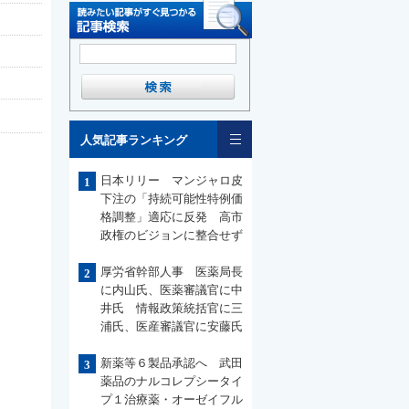
一覧
人気記事ランキング
日本リリー マンジャロ皮
1
下注の「持続可能性特例価
格調整」適応に反発 高市
政権のビジョンに整合せず
厚労省幹部人事 医薬局長
2
に内山氏、医薬審議官に中
井氏 情報政策統括官に三
浦氏、医産審議官に安藤氏
新薬等６製品承認へ 武田
3
薬品のナルコレプシータイ
プ１治療薬・オーゼイフル