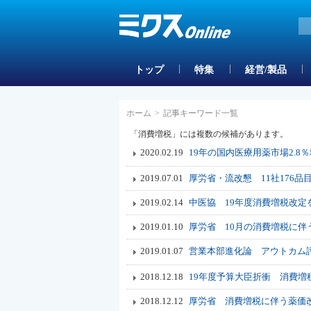
トップ
特集
経営/製品
ホーム
>
記事キーワード一覧
「消費増税」には複数の候補があります。
2020.02.19
19年の国内医療用薬市場2.8
2019.07.01
厚労省・流改懇 11社176
2019.02.14
中医協 19年度消費増税改
2019.01.10
厚労省 10月の消費増税に伴
2019.01.07
営業本部進化論 アウトカム評
2018.12.18
19年度予算大臣折衝 消費増税
2018.12.12
厚労省 消費増税に伴う薬価