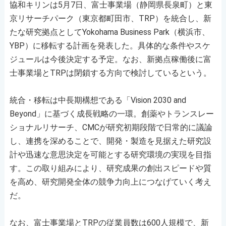
協和キリンは5月7日、富士事業場（静岡県長泉町）と東
京リサーチパーク（東京都町田市、TRP）を統合し、新
たな研究拠点としてYokohama Business Park（横浜市、
YBP）に移転する計画を発表した。具体的な条件やスケ
ジュールは今後決定する予定。なお、新拠点稼働後に富
士事業場とTRPは閉鎖する方向で検討しているという。
統合・移転は中長期構想である「Vision 2030 and
Beyond」に基づく成長戦略の一環。創薬やトランスレー
ショナルリサーチ、CMCが研究初期段階で日常的に議論
し、連携を深めることで、開発・製造を見据えた研究設
計や迅速な意思決定を可能とする研究環境の実現を目指
す。この取り組みにより、研究成果の創出スピードや質
を高め、研究開発全体の競争力向上につなげていく考え
だ。
なお、富士事業場とTRPの従業員数は600人規模で、新