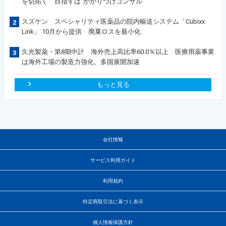
を切拓く 目指すは”かかりつけコンサル“
スズケン スペシャリティ医薬品の院内輸送システム「Cubixx
2
Link」 10月から提供 廃棄ロスを最小化
久光製薬・第8期中計 海外売上高比率60.0％以上 医療用薬事業
3
は海外工場の製造力強化、多国展開加速
もっと見る
会社情報
サービス利用ガイド
利用規約
特定商取引法に基づく表示
個人情報保護方針