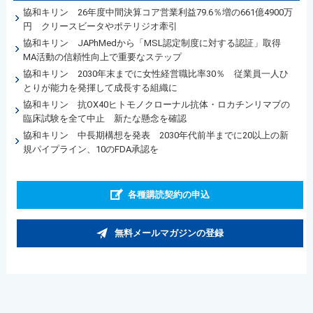
協和キリン 26年度中間決算コア営業利益79.6％増の661億4900万
円 クリースビータやポテリジオ牽引
協和キリン JAPhMedから「MSL認定制度に対する認証」取得
MA活動の信頼性向上で重要なステップ
協和キリン 2030年末までに女性経営職比率30％ 従業員一人ひ
とりが能力を発揮して成長する組織に
協和キリン 抗OX40ヒトモノクローナル抗体・ロカチンリマブの
臨床試験を全て中止 新たな懸念を確認
協和キリン 中長期構想を発表 2030年代前半までに20以上の新
規パイプライン、10のFDA承認を
各種購読契約の申込
無料メールマガジンの登録