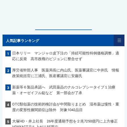
人気記事ランキング
日本リリー マンジャロ皮下注の「持続可能性特例価格調整」適
1
応に反発 高市政権のビジョンに整合せず
厚労省幹部人事 医薬局長に内山氏、医薬審議官に中井氏 情報
2
政策統括官に三浦氏、医産審議官に安藤氏
新薬等６製品承認へ 武田薬品のナルコレプシータイプ１治療
3
薬・オーゼイフル錠など 第一部会が了承
OTC類似薬の技術的検討会が中間取りまとめ 湿布薬は慢性・重
4
度の変形性膝関節症は除外 対象1042品目
大塚HD・井上社長 26年度通期予想を２兆7250億円に上方修正
5
VOYXACT立ち上がり好調で