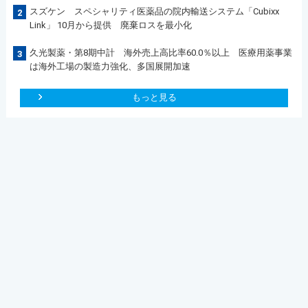
スズケン スペシャリティ医薬品の院内輸送システム「Cubixx
2
Link」 10月から提供 廃棄ロスを最小化
久光製薬・第8期中計 海外売上高比率60.0％以上 医療用薬事業
3
は海外工場の製造力強化、多国展開加速
もっと見る