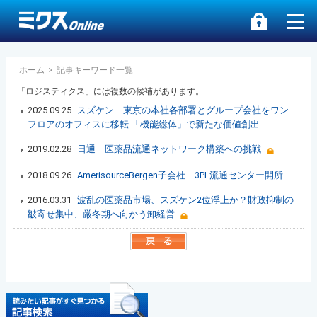
ホーム
>
記事キーワード一覧
「ロジスティクス」には複数の候補があります。
2025.09.25
スズケン 東京の本社各部署とグループ会社をワン
フロアのオフィスに移転 「機能総体」で新たな価値創出
2019.02.28
日通 医薬品流通ネットワーク構築への挑戦
2018.09.26
AmerisourceBergen子会社 3PL流通センター開所
2016.03.31
波乱の医薬品市場、スズケン2位浮上か？財政抑制の
皺寄せ集中、厳冬期へ向かう卸経営