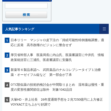
人気記事ランキング
日本リリー マンジャロ皮下注の「持続可能性特例価格調整」適
1
応に反発 高市政権のビジョンに整合せず
厚労省幹部人事 医薬局長に内山氏、医薬審議官に中井氏 情報
2
政策統括官に三浦氏、医産審議官に安藤氏
新薬等６製品承認へ 武田薬品のナルコレプシータイプ１治療
3
薬・オーゼイフル錠など 第一部会が了承
OTC類似薬の技術的検討会が中間取りまとめ 湿布薬は慢性・重
4
度の変形性膝関節症は除外 対象1042品目
大塚HD・井上社長 26年度通期予想を２兆7250億円に上方修正
5
VOYXACT立ち上がり好調で