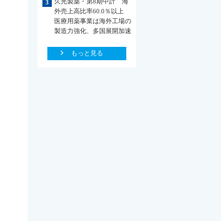
久光製薬・第8期中計 海
3
外売上高比率60.0％以上
医療用薬事業は海外工場の
製造力強化、多国展開加速
もっと見る