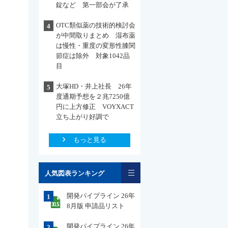
錠など 第一部会が了承
OTC類似薬の技術的検討会
4
が中間取りまとめ 湿布薬
は慢性・重度の変形性膝関
節症は除外 対象1042品
目
大塚HD・井上社長 26年
5
度通期予想を２兆7250億
円に上方修正 VOYXACT
立ち上がり好調で
もっと見る
一覧
人気図表ランキング
開発パイプライン 26年
1
8月版 申請品リスト
開発パイプライン 26年
2