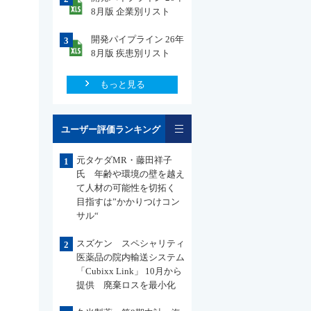
8月版 企業別リスト
開発パイプライン 26年
3
8月版 疾患別リスト
もっと見る
一覧
ユーザー評価ランキング
元タケダMR・藤田祥子
1
氏 年齢や環境の壁を越え
て人材の可能性を切拓く
目指すは”かかりつけコン
サル“
スズケン スペシャリティ
2
医薬品の院内輸送システム
「Cubixx Link」 10月から
提供 廃棄ロスを最小化