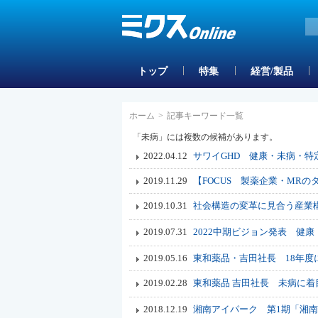
トップ
特集
経営/製品
ホーム
>
記事キーワード一覧
「未病」には複数の候補があります。
2022.04.12
サワイGHD 健康・未病・
2019.11.29
【FOCUS 製薬企業・MR
2019.10.31
社会構造の変革に見合う産業
2019.07.31
2022中期ビジョン発表 健
2019.05.16
東和薬品・吉田社長 18年度
2019.02.28
東和薬品 吉田社長 未病に
2018.12.19
湘南アイパーク 第1期「湘