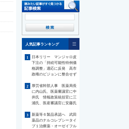
一覧
人気記事ランキング
日本リリー マンジャロ皮
1
下注の「持続可能性特例価
格調整」適応に反発 高市
政権のビジョンに整合せず
厚労省幹部人事 医薬局長
2
に内山氏、医薬審議官に中
井氏 情報政策統括官に三
浦氏、医産審議官に安藤氏
新薬等６製品承認へ 武田
3
薬品のナルコレプシータイ
プ１治療薬・オーゼイフル