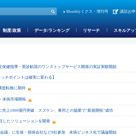
Monthlyミクス・増刊号
講読お申
制度/政策
データ/ランキング
リサーチ
スキルアッ
特定保健指導・受診勧奨のワンストップサービス開発の実証実験開始
のタッチポイントは確実に変わる】
構造転換に期待
康・未病市場開拓
に売上1000億円突破 スズケン、東邦との協業で“新規開拓”成功
着目したソリューションを開発
南会議」に生保・損保会社など8社参加 未病ビジネス化で議論開始