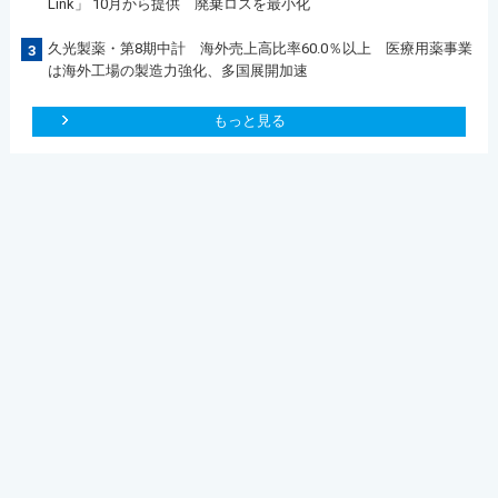
Link」 10月から提供 廃棄ロスを最小化
久光製薬・第8期中計 海外売上高比率60.0％以上 医療用薬事業
3
は海外工場の製造力強化、多国展開加速
もっと見る