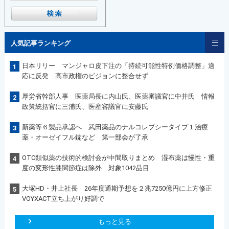
人気記事ランキング
日本リリー マンジャロ皮下注の「持続可能性特例価格調整」適
1
応に反発 高市政権のビジョンに整合せず
厚労省幹部人事 医薬局長に内山氏、医薬審議官に中井氏 情報
2
政策統括官に三浦氏、医産審議官に安藤氏
新薬等６製品承認へ 武田薬品のナルコレプシータイプ１治療
3
薬・オーゼイフル錠など 第一部会が了承
OTC類似薬の技術的検討会が中間取りまとめ 湿布薬は慢性・重
4
度の変形性膝関節症は除外 対象1042品目
大塚HD・井上社長 26年度通期予想を２兆7250億円に上方修正
5
VOYXACT立ち上がり好調で
もっと見る