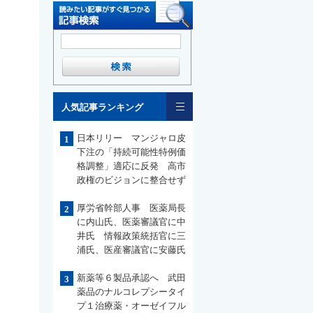
一覧
人気記事ランキング
日本リリー マンジャロ皮
1
下注の「持続可能性特例価
格調整」適応に反発 高市
政権のビジョンに整合せず
厚労省幹部人事 医薬局長
2
に内山氏、医薬審議官に中
井氏 情報政策統括官に三
浦氏、医産審議官に安藤氏
新薬等６製品承認へ 武田
3
薬品のナルコレプシータイ
プ１治療薬・オーゼイフル