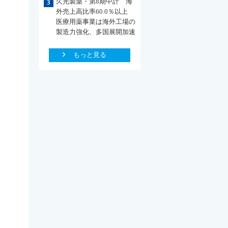
久光製薬・第8期中計 海
3
外売上高比率60.0％以上
医療用薬事業は海外工場の
製造力強化、多国展開加速
もっと見る