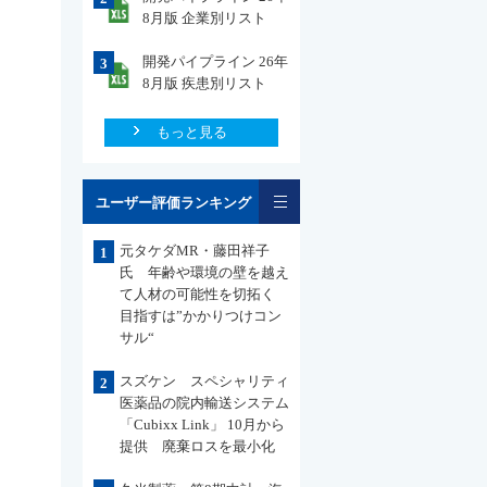
8月版 企業別リスト
開発パイプライン 26年
3
8月版 疾患別リスト
もっと見る
一覧
ユーザー評価ランキング
元タケダMR・藤田祥子
1
氏 年齢や環境の壁を越え
て人材の可能性を切拓く
目指すは”かかりつけコン
サル“
スズケン スペシャリティ
2
医薬品の院内輸送システム
「Cubixx Link」 10月から
提供 廃棄ロスを最小化