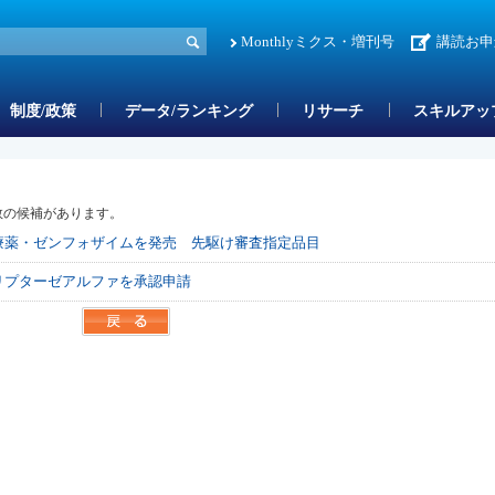
Monthlyミクス・増刊号
講読お申
制度/政策
データ/ランキング
リサーチ
スキルアッ
数の候補があります。
治療薬・ゼンフォザイムを発売 先駆け審査指定品目
リプターゼアルファを承認申請