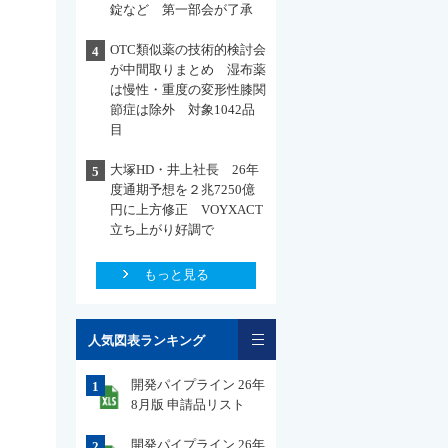
錠など 第一部会が了承
OTC類似薬の技術的検討会
4
が中間取りまとめ 湿布薬
は慢性・重度の変形性膝関
節症は除外 対象1042品
目
大塚HD・井上社長 26年
5
度通期予想を２兆7250億
円に上方修正 VOYXACT
立ち上がり好調で
もっと見る
一覧
人気図表ランキング
開発パイプライン 26年
1
8月版 申請品リスト
開発パイプライン 26年
2