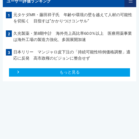
ユーザー評価ランキング
元タケダMR・藤田祥子氏 年齢や環境の壁を越えて人材の可能性
1
を切拓く 目指すは”かかりつけコンサル“
久光製薬・第8期中計 海外売上高比率60.0％以上 医療用薬事業
2
は海外工場の製造力強化、多国展開加速
日本リリー マンジャロ皮下注の「持続可能性特例価格調整」適
3
応に反発 高市政権のビジョンに整合せず
もっと見る