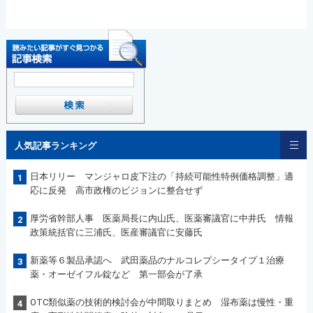
人気記事ランキング
日本リリー マンジャロ皮下注の「持続可能性特例価格調整」適
1
応に反発 高市政権のビジョンに整合せず
厚労省幹部人事 医薬局長に内山氏、医薬審議官に中井氏 情報
2
政策統括官に三浦氏、医産審議官に安藤氏
新薬等６製品承認へ 武田薬品のナルコレプシータイプ１治療
3
薬・オーゼイフル錠など 第一部会が了承
OTC類似薬の技術的検討会が中間取りまとめ 湿布薬は慢性・重
4