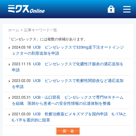
ホーム
>
記事キーワード一覧
「ビンゼレックス」には複数の候補があります。
2024.03.18
UCB ビンゼレックスで320mg皮下注オートインジ
ェクターの剤形追加を申請
2023.11.15
UCB ビンゼレックスで化膿性汗腺炎の適応追加を
申請
2023.02.03
UCB ビンゼレックスで乾癬性関節炎など適応追加
を申請
2022.05.31
UCB・山口部長 ビンゼレックスで専門ＭＲチーム
を組織 医師から患者への安全性情報の伝達体制を整備
2021.03.03
UCB 乾癬治療薬ビメキズマブを国内申請 IL-17Aと
IL-17Fを選択的に阻害