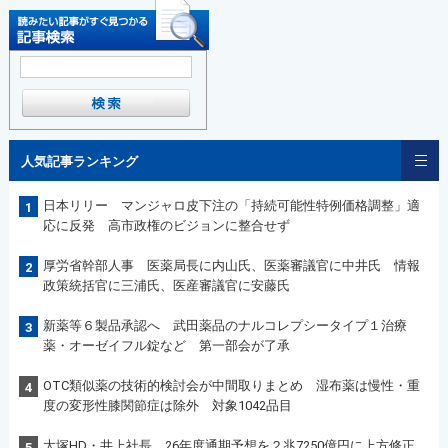
人気記事ランキング
日本リリー マンジャロ皮下注の「持続可能性特例価格調整」適
1
応に反発 高市政権のビジョンに整合せず
厚労省幹部人事 医薬局長に内山氏、医薬審議官に中井氏 情報
2
政策統括官に三浦氏、医産審議官に安藤氏
新薬等６製品承認へ 武田薬品のナルコレプシータイプ１治療
3
薬・オーゼイフル錠など 第一部会が了承
OTC類似薬の技術的検討会が中間取りまとめ 湿布薬は慢性・重
4
度の変形性膝関節症は除外 対象1042品目
大塚HD・井上社長 26年度通期予想を２兆7250億円に上方修正
5