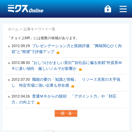
ホーム
>
記事キーワード一覧
「チョイ上MR」には複数の候補があります。
2012.09.29
プレゼンテーション力と医師評価 “興味関心ひく内
容”と“簡潔”で評価アップ
2012.08.30
“おしつけがましい宣伝”“自社品に偏る依頼”外資系Ｍ
Ｒに多い傾向 厳しいノルマが影響か
2012.07.30
職能の要の「知識と情報」 リソース充実の大手強
し 特定市場に強い企業も存在感
2012.04.26
普通ＭＲからの脱却 「アポイント力」や「対応
力」の向上で