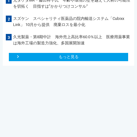
元タケダMR・藤田祥子氏 年齢や環境の壁を越えて人材の可能性
1
を切拓く 目指すは”かかりつけコンサル“
スズケン スペシャリティ医薬品の院内輸送システム「Cubixx
2
Link」 10月から提供 廃棄ロスを最小化
久光製薬・第8期中計 海外売上高比率60.0％以上 医療用薬事業
3
は海外工場の製造力強化、多国展開加速
もっと見る