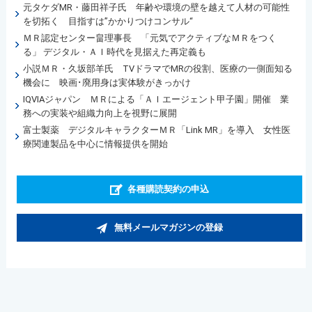
元タケダMR・藤田祥子氏 年齢や環境の壁を越えて人材の可能性
を切拓く 目指すは”かかりつけコンサル“
ＭＲ認定センター畠理事長 「元気でアクティブなＭＲをつく
る」 デジタル・ＡＩ時代を見据えた再定義も
小説ＭＲ・久坂部羊氏 TVドラマでMRの役割、医療の一側面知る
機会に 映画･廃用身は実体験がきっかけ
IQVIAジャパン ＭＲによる「ＡＩエージェント甲子園」開催 業
務への実装や組織力向上を視野に展開
富士製薬 デジタルキャラクターＭＲ「Link MR」を導入 女性医
療関連製品を中心に情報提供を開始
各種購読契約の申込
無料メールマガジンの登録