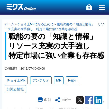
ホーム
>
チョイ上MRになるために
>
職能の要の「知識と情報」 リソ
ース充実の大手強し 特定市場に強い企業も存在感
職能の要の「知識と情報」
リソース充実の大手強し
特定市場に強い企業も存在感
公開日時 2012/07/30 00:00
チョイ上MR
アンテリオ
MR
Rep-i
知識と情報
Twitter
Facebook
Lin
印刷
コピー