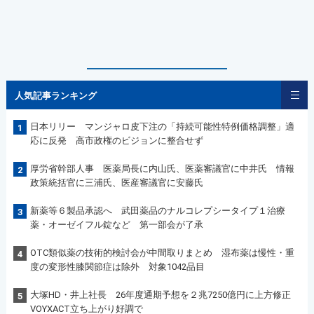
人気記事ランキング
日本リリー マンジャロ皮下注の「持続可能性特例価格調整」適
1
応に反発 高市政権のビジョンに整合せず
厚労省幹部人事 医薬局長に内山氏、医薬審議官に中井氏 情報
2
政策統括官に三浦氏、医産審議官に安藤氏
新薬等６製品承認へ 武田薬品のナルコレプシータイプ１治療
3
薬・オーゼイフル錠など 第一部会が了承
OTC類似薬の技術的検討会が中間取りまとめ 湿布薬は慢性・重
4
度の変形性膝関節症は除外 対象1042品目
大塚HD・井上社長 26年度通期予想を２兆7250億円に上方修正
5
VOYXACT立ち上がり好調で