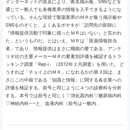
インターネットの普及により、匿名掲示板、SNSなどを
通じて一般人でも各種業界の情報を入手できるようにな
っている。そんな現状で製薬業界のＭＲが集う掲示板や
SNSをのぞくと、よくあるボヤキが「訪問先の医師に
『情報提供活動で印象に残ったＭＲはいない』と言われ
た」というものだ。とはいえ、ＭＲは「医薬情報担当
者」であり、情報提供はまさに職能の要である。アンテ
リオ社の主要メーカーＭＲの要素別評価を確認するトラ
ッキング調査「Rep-i」（2012年２月調査）を用いた、ど
うすれば「チョイ上のＭＲ」になれるかの第３回は、ま
さにこの中核である「知識と情報」に関する各企業への
評価を検証する。前号と同じように４つの診療科を分析
する。本号では前号と同じく▽消化器内科▽糖尿病内科
▽神経内科――と、血液内科（前号は一般内...