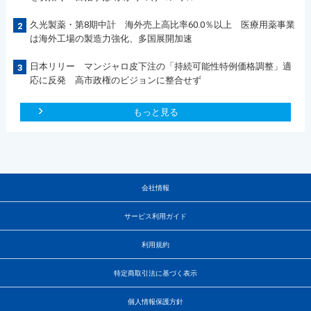
久光製薬・第8期中計 海外売上高比率60.0％以上 医療用薬事業
2
は海外工場の製造力強化、多国展開加速
日本リリー マンジャロ皮下注の「持続可能性特例価格調整」適
3
応に反発 高市政権のビジョンに整合せず
もっと見る
会社情報
サービス利用ガイド
利用規約
特定商取引法に基づく表示
個人情報保護方針