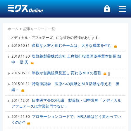
ホーム
>
記事キーワード一覧
「メディカル・アフェアーズ」には複数の候補があります。
2019.10.31
多様な人材と組むチームは、大きな成果を生む
2018.11.30
塩野義製薬株式会社 上席執行役員医薬事業本部長 畑
中 一浩 氏
2015.05.31
半数が営業組織見直し 変わるＭＲの役割
2015.01.31
特別座談会 医療への貢献とＭＲ活動を考える－後
編－
2014.12.01
日本医学会COI会議 製薬協・田中常務「メディカル
アフェアーズは営業部門でない」
2014.11.30
プロモーションコードで、MR活動はどう変わってい
くのか?