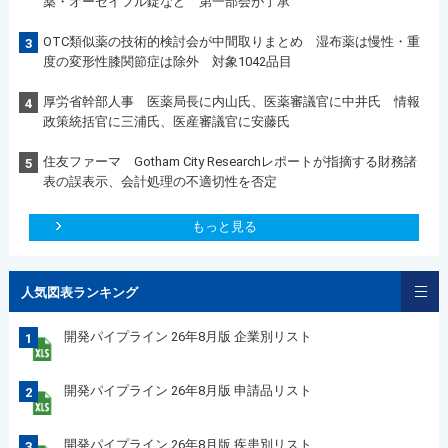
薬・オーゼイフル錠など 第一部会が了承
OTC類似薬の技術的検討会が中間取りまとめ 湿布薬は慢性・重
3
度の変形性膝関節症は除外 対象1042品目
厚労省幹部人事 医薬局長に内山氏、医薬審議官に中井氏 情報
4
政策統括官に三浦氏、医産審議官に安藤氏
住友ファーマ Gotham City Researchレポートが指摘する財務諸
5
表の誤表示、会計処理の不適切性を否定
もっと見る
人気図表ランキング
開発パイプライン 26年8月版 企業別リスト
1
開発パイプライン 26年8月版 申請品リスト
2
開発パイプライン 26年8月版 疾患別リスト
3