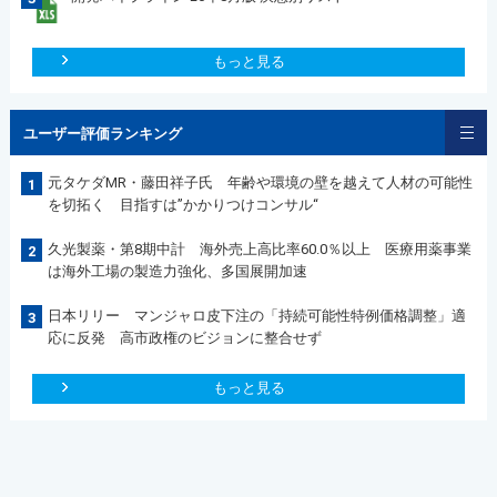
もっと見る
ユーザー評価ランキング
元タケダMR・藤田祥子氏 年齢や環境の壁を越えて人材の可能性
1
を切拓く 目指すは”かかりつけコンサル“
久光製薬・第8期中計 海外売上高比率60.0％以上 医療用薬事業
2
は海外工場の製造力強化、多国展開加速
日本リリー マンジャロ皮下注の「持続可能性特例価格調整」適
3
応に反発 高市政権のビジョンに整合せず
もっと見る