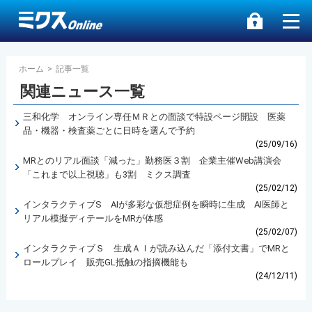
ホーム
>
記事一覧
関連ニュース一覧
三和化学 オンライン専任ＭＲとの面談で特設ページ開設 医薬
品・機器・検査薬ごとに日時を選んで予約
(25/09/16)
MRとのリアル面談「減った」勤務医３割 企業主催Web講演会
「これまで以上視聴」も3割 ミクス調査
(25/02/12)
インタラクティブS AIが多彩な仮想症例を瞬時に生成 AI医師と
リアル模擬ディテールをMRが体感
(25/02/07)
インタラクティブＳ 生成ＡＩが読み込んだ「添付文書」でMRと
ロールプレイ 販売GL抵触の指摘機能も
(24/12/11)