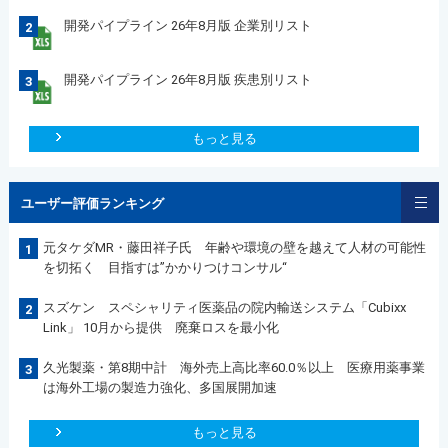
開発パイプライン 26年8月版 企業別リスト
2
開発パイプライン 26年8月版 疾患別リスト
3
もっと見る
ユーザー評価ランキング
元タケダMR・藤田祥子氏 年齢や環境の壁を越えて人材の可能性
1
を切拓く 目指すは”かかりつけコンサル“
スズケン スペシャリティ医薬品の院内輸送システム「Cubixx
2
Link」 10月から提供 廃棄ロスを最小化
久光製薬・第8期中計 海外売上高比率60.0％以上 医療用薬事業
3
は海外工場の製造力強化、多国展開加速
もっと見る