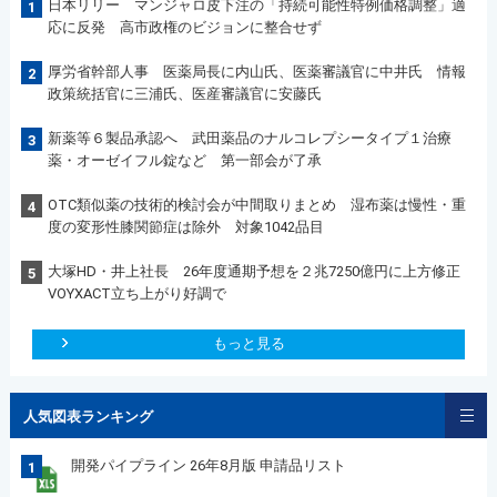
日本リリー マンジャロ皮下注の「持続可能性特例価格調整」適
1
応に反発 高市政権のビジョンに整合せず
厚労省幹部人事 医薬局長に内山氏、医薬審議官に中井氏 情報
2
政策統括官に三浦氏、医産審議官に安藤氏
新薬等６製品承認へ 武田薬品のナルコレプシータイプ１治療
3
薬・オーゼイフル錠など 第一部会が了承
OTC類似薬の技術的検討会が中間取りまとめ 湿布薬は慢性・重
4
度の変形性膝関節症は除外 対象1042品目
大塚HD・井上社長 26年度通期予想を２兆7250億円に上方修正
5
VOYXACT立ち上がり好調で
もっと見る
人気図表ランキング
開発パイプライン 26年8月版 申請品リスト
1