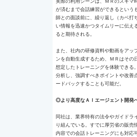
実際の利用シーンは、ＭＲのスキマ時間
が済むまで会話練習ができるという
師との面談前に、繰り返し（カベ打
い情報を迅速かつタイムリーに伝え
ると期待される。
また、社内の研修資料や動画をアッ
ンを自動生成するため、ＭＲはその
想定したトレーニングを体験できる
分析し、強調すべきポイントや改善
ードバックすることも可能だ。
◎より高度なＡＩエージェント開発
同社は、業界特有の法令やガイドラ
り組んでいる。すでに厚労省の販売
内容での会話トレーニングにも対応