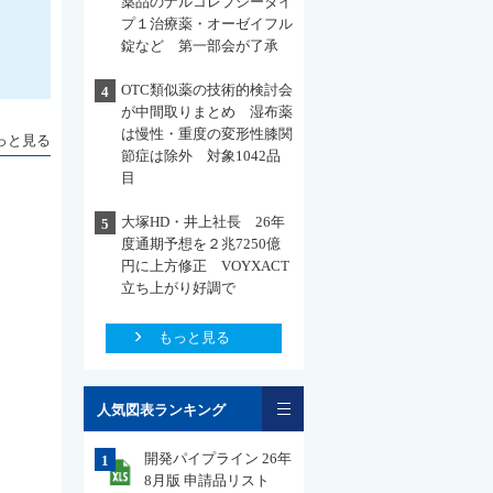
薬品のナルコレプシータイ
プ１治療薬・オーゼイフル
錠など 第一部会が了承
OTC類似薬の技術的検討会
4
が中間取りまとめ 湿布薬
は慢性・重度の変形性膝関
っと見る
節症は除外 対象1042品
目
大塚HD・井上社長 26年
5
度通期予想を２兆7250億
円に上方修正 VOYXACT
立ち上がり好調で
もっと見る
一覧
人気図表ランキング
開発パイプライン 26年
1
8月版 申請品リスト