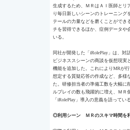
生成するため、ＭＲはＡＩ医師とリ
り毎日新しいシーンのトレーニング
テールの力量などを磨くことができ
チを習得できるほか、症例データや
いる。
同社が開発した「iRolePlay」
ビジネススシーンの商談を仮想現実
機能を追加した。これによりMRが
想定する質疑応答の作成など、多様
た。研修担当者の準備工数を大幅に
ルプレイの数も飛躍的に増え、ＭＲ
「iRolePlay」導入の意義を語ってい
◎利用シーン ＭＲのスキマ時間を