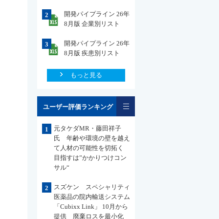
開発パイプライン 26年
2
8月版 企業別リスト
開発パイプライン 26年
3
8月版 疾患別リスト
もっと見る
一覧
ユーザー評価ランキング
元タケダMR・藤田祥子
1
氏 年齢や環境の壁を越え
て人材の可能性を切拓く
目指すは”かかりつけコン
サル“
スズケン スペシャリティ
2
医薬品の院内輸送システム
「Cubixx Link」 10月から
提供 廃棄ロスを最小化