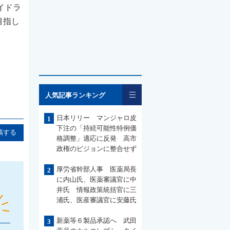
イドラ
目指し
一覧
人気記事ランキング
日本リリー マンジャロ皮
1
下注の「持続可能性特例価
稿する
格調整」適応に反発 高市
政権のビジョンに整合せず
厚労省幹部人事 医薬局長
2
に内山氏、医薬審議官に中
井氏 情報政策統括官に三
浦氏、医産審議官に安藤氏
新薬等６製品承認へ 武田
3