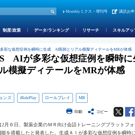
Monthlyミクス・増刊号
講読お申
制度/政策
データ/ランキング
リサーチ
スキルアッ
が多彩な仮想症例を瞬時に生成 AI医師とリアル模擬ディテールをMRが体感
S AIが多彩な仮想症例を瞬時に
アル模擬ディテールをMRが体感
ョンズ
iRolePlay
ロールプレイ
MR
Twitter
印刷
コピー
は2月６日、製薬企業のＭＲ向け会話トレーニングプラットフォ
ェント機能を搭載したと発表した。生成ＡＩが多彩な仮想症例を瞬時