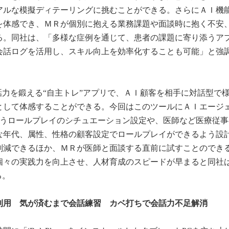
アルな模擬ディテーリングに挑むことができる。さらにＡＩ機
を体感でき、ＭＲが個別に抱える業務課題や面談時に抱く不安
る。同社は、「多様な症例を通じて、患者の課題に寄り添うア
会話ログを活用し、スキル向上を効率化することも可能」と強
は、対話力を鍛える“自主トレ”アプリで、ＡＩ顧客を相手に対話型で
として体感することができる。今回はこのツールにＡＩエージ
行うロールプレイのシチュエーション設定や、医師など医療従事
な年代、属性、性格の顧客設定でロールプレイができるよう設
削減できるほか、ＭＲが医師と面談する直前に試すことのでき
個々の実践力を向上させ、人材育成のスピードが早まると同社
る。
利用 気が済むまで会話練習 カベ打ちで会話力不足解消