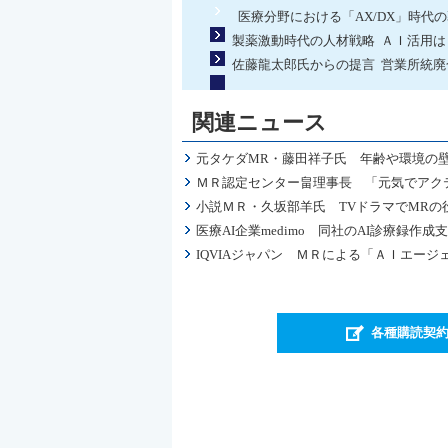
医療分野における「AX/DX」時代
製薬激動時代の人材戦略 ＡＩ活用
佐藤龍太郎氏からの提言 営業所統
関連ニュース
元タケダMR・藤田祥子氏 年齢や環境の
ＭＲ認定センター畠理事長 「元気でアク
小説ＭＲ・久坂部羊氏 TVドラマでMRの
医療AI企業medimo 同社のAI診療録
IQVIAジャパン ＭＲによる「ＡＩエー
各種購読契