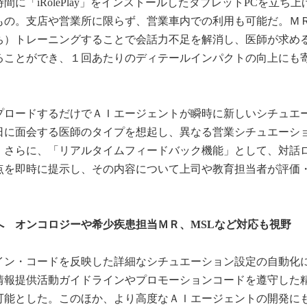
に「iRolePlay」をインストールしたタブレットPCを立ち上
もの。支店や営業所に限らず、営業車内での利用も可能だ。Ｍ
ち）トレーニングすることで会話力不足を解消し、医師が求め
ることができ、１回あたりのディテールインパクトの向上にも
プロードするだけでＡＩエージェントが瞬時に新しいシチュエ
日に面会する医師のタイプを想起し、異なる営業シチュエーシ
。さらに、「リアルタイムフィードバック機能」として、対話
点を即時に提示し、その内容について上司や教育担当者が評価
へ オンコロジーや希少疾患担当ＭＲ、MSLなど対応も視野
イン・コードを反映した詳細なシチュエーション設定の自動化
情報提供活動ガイドラインやプロモーションコードを遵守した
可能とした。このほか、より高度なＡＩエージェントの開発に