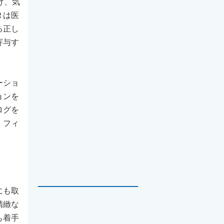
げ、気
Ｒは医
る正し
寄与す
ーショ
ョンを
ログを
・フィ
にも取
精緻な
も着手