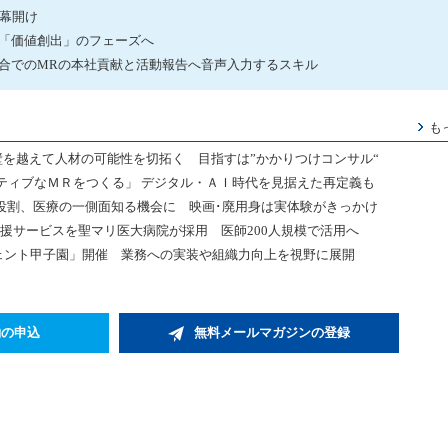
の幕開け
は「価値創出」のフェーズへ
廃合でのMRの本社貢献と活動報告へ音声入力するスキル
も
壁を越えて人材の可能性を切拓く 目指すは”かかりつけコンサル“
ティブなＭＲをつくる」 デジタル・ＡＩ時代を見据えた再定義も
役割、医療の一側面知る機会に 映画･廃用身は実体験がきっかけ
作成支援サービスを聖マリ医大病院が採用 医師200人規模で活用へ
ジェント甲子園」開催 業務への実装や組織力向上を視野に展開
約の申込
無料メールマガジンの登録