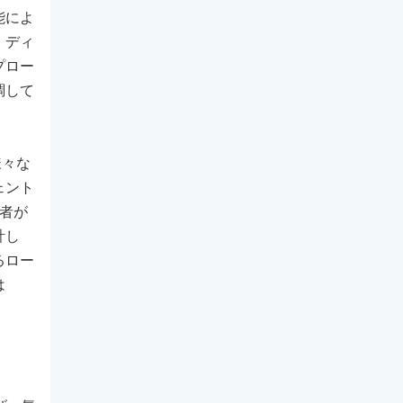
能によ
、ディ
プロー
調して
様々な
ェント
者が
計し
るロー
は