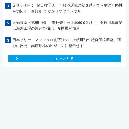
元タケダMR・藤田祥子氏 年齢や環境の壁を越えて人材の可能性
1
を切拓く 目指すは”かかりつけコンサル“
久光製薬・第8期中計 海外売上高比率60.0％以上 医療用薬事業
2
は海外工場の製造力強化、多国展開加速
日本リリー マンジャロ皮下注の「持続可能性特例価格調整」適
3
応に反発 高市政権のビジョンに整合せず
もっと見る