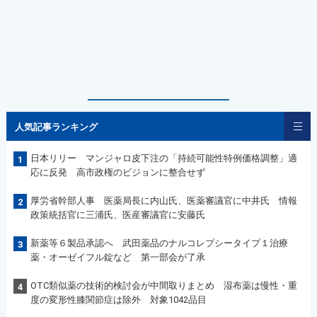
人気記事ランキング
日本リリー マンジャロ皮下注の「持続可能性特例価格調整」適
1
応に反発 高市政権のビジョンに整合せず
厚労省幹部人事 医薬局長に内山氏、医薬審議官に中井氏 情報
2
政策統括官に三浦氏、医産審議官に安藤氏
新薬等６製品承認へ 武田薬品のナルコレプシータイプ１治療
3
薬・オーゼイフル錠など 第一部会が了承
OTC類似薬の技術的検討会が中間取りまとめ 湿布薬は慢性・重
4
度の変形性膝関節症は除外 対象1042品目