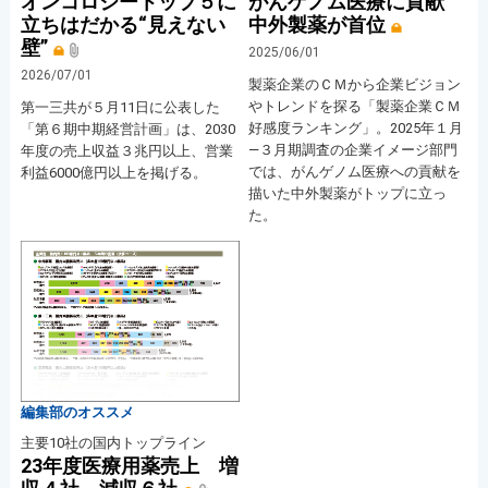
オンコロジートップ５に
がんゲノム医療に貢献
立ちはだかる“見えない
中外製薬が首位
壁”
2025/06/01
2026/07/01
製薬企業のＣＭから企業ビジョン
やトレンドを探る「製薬企業ＣＭ
第一三共が５月11日に公表した
好感度ランキング」。2025年１月
「第６期中期経営計画」は、2030
―３月期調査の企業イメージ部門
年度の売上収益３兆円以上、営業
では、がんゲノム医療への貢献を
利益6000億円以上を掲げる。
描いた中外製薬がトップに立っ
た。
編集部のオススメ
主要10社の国内トップライン
23年度医療用薬売上 増