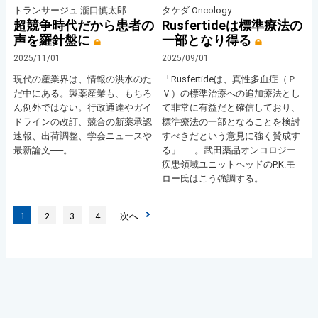
トランサージュ 瀧口慎太郎
タケダ Oncology
超競争時代だから患者の
Rusfertideは標準療法の
声を羅針盤に
一部となり得る
2025/11/01
2025/09/01
現代の産業界は、情報の洪水のた
「Rusfertideは、真性多血症（Ｐ
だ中にある。製薬産業も、もちろ
Ｖ）の標準治療への追加療法とし
ん例外ではない。行政通達やガイ
て非常に有益だと確信しており、
ドラインの改訂、競合の新薬承認
標準療法の一部となることを検討
速報、出荷調整、学会ニュースや
すべきだという意見に強く賛成す
最新論文──。
る」――。武田薬品オンコロジー
疾患領域ユニットヘッドのP.K.モ
ロー氏はこう強調する。
1
2
3
4
次へ