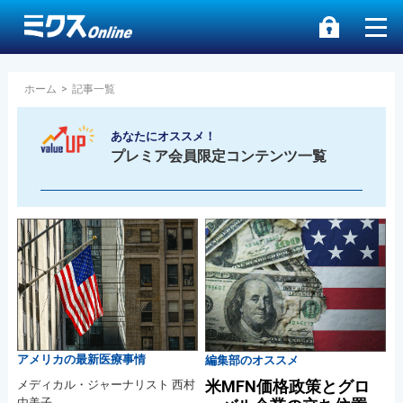
ホーム
>
記事一覧
あなたにオススメ！
プレミア会員限定コンテンツ一覧
アメリカの最新医療事情
編集部のオススメ
米MFN価格政策とグロ
メディカル・ジャーナリスト 西村
由美子