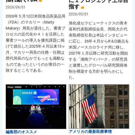
に１プロジェクト上市目
指す
2026/06/01
2026/05/01
2026年５月12日米国食品医薬品局
（FDA）のマカリー（Marty
旭化成セラピューティクスの青木
Makary）局長が退任した。審査プ
喜和代表取締役会長、岡島大介代
ロセスの近代化やＡＩを活用した
表取締役社長は本誌インタビュー
審査ツールの導入を優先課題に掲
に応じ、26年４月からR＆D拠点を
げて就任した2025年４月以来13ヶ
米国ノースカロライナ州に移し、
月、マカリー局長の任務・任期は
2027年１月以降に研究活動を開始
歴代局長のなかでもっとも過酷な
する「湘南アイパーク」の研究員
ものであったというのが衆目の一
と連携したグローバル研究開発体
致するところである。
制を構築する方針を明らかにし
た。
アメリカの最新医療事情
編集部のオススメ