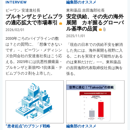
INTERVIEW
編集部のオススメ
ビーワン 安達進社長
東和薬品 吉田逸郎社長
ブルキンザとテビムブラ
安定供給、その先の海外
の適応拡大で市場牽引
展開 カギ握るグローバ
ル基準の品質
2026/02/01
2025/11/01
2030年ごろのパイプラインの数
は？との質問に、「想像できない
「現在の日本での供給不安を解消
です」－。ビーワン・メディシン
した先には、海外展開も視野に入
ズ合同会社の安達進社長はこう応
る。これを実現する可能性がある
える。2025年には抗悪性腫瘍薬・
のは東和だけだ」――。東和薬品
ブルキンザと新規PD-1抗体薬・テ
の吉田逸郎代表取締役社長は胸を
ビムブラの２剤を上市した。
張る。
“患者起点”のブランド戦略
編集部のオススメ