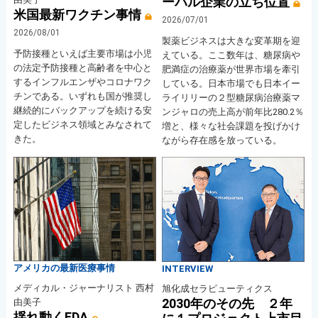
ーバル企業の立ち位置
米国最新ワクチン事情
2026/07/01
2026/08/01
製薬ビジネスは大きな変革期を迎
予防接種といえば主要市場は小児
えている。ここ数年は、糖尿病や
の法定予防接種と高齢者を中心と
肥満症の治療薬が世界市場を牽引
するインフルエンザやコロナワク
している。日本市場でも日本イー
チンである。いずれも国が推奨し
ライリリーの２型糖尿病治療薬マ
継続的にバックアップを続ける安
ンジャロの売上高が前年比280.2％
定したビジネス領域とみなされて
増と、様々な社会課題を投げかけ
きた。
ながら存在感を放っている。
アメリカの最新医療事情
INTERVIEW
メディカル・ジャーナリスト 西村
旭化成セラピューティクス
2030年のその先 ２年
由美子
揺れ動くFDA