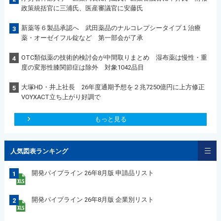
政策統括官に三浦氏、医産審議官に安藤氏
新薬等６製品承認へ 武田薬品のナルコレプシータイプ１治療
3
薬・オーゼイフル錠など 第一部会が了承
OTC類似薬の技術的検討会が中間取りまとめ 湿布薬は慢性・重
4
度の変形性膝関節症は除外 対象1042品目
大塚HD・井上社長 26年度通期予想を２兆7250億円に上方修正
5
VOYXACT立ち上がり好調で
もっと見る
人気図表ランキング
開発パイプライン 26年8月版 申請品リスト
1
開発パイプライン 26年8月版 企業別リスト
2