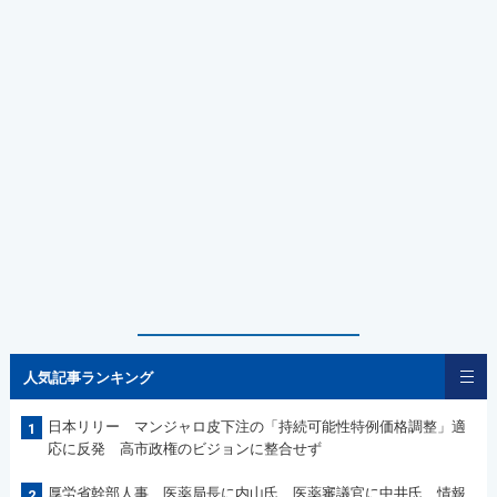
人気記事ランキング
日本リリー マンジャロ皮下注の「持続可能性特例価格調整」適
1
応に反発 高市政権のビジョンに整合せず
厚労省幹部人事 医薬局長に内山氏、医薬審議官に中井氏 情報
2