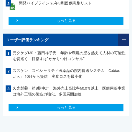
開発パイプライン 26年8月版 疾患別リスト
3
もっと見る
ユーザー評価ランキング
元タケダMR・藤田祥子氏 年齢や環境の壁を越えて人材の可能性
1
を切拓く 目指すは”かかりつけコンサル“
スズケン スペシャリティ医薬品の院内輸送システム「Cubixx
2
Link」 10月から提供 廃棄ロスを最小化
久光製薬・第8期中計 海外売上高比率60.0％以上 医療用薬事業
3
は海外工場の製造力強化、多国展開加速
もっと見る