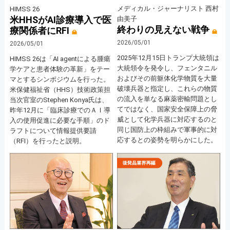
メディカル・ジャーナリスト 西村
HIMSS 26
米HHSがAI診療導入で医
由美子
終わりの見えない戦争
療関係者にRFI
2026/05/01
2026/05/01
2025年12月15日トランプ大統領は
HIMSS 26は「AI agentによる腫瘍
大統領令を発令し、フェンタニル
学ケアと患者体験の革新」をテー
およびその前躯体化学物質を大量
マとするシンポジウムを行った。
破壊兵器と指定し、これらの物質
米保健福祉省（HHS）技術政策担
の流入を単なる麻薬密輸問題とし
当次官室のStephen Konya氏は、
てではなく、国家安全保障上の脅
昨年12月に「臨床診療でのＡＩ導
威として化学兵器に対応するのと
入の使用促進に必要な手順」のド
同じ国防上の枠組みで軍事的に対
ラフトについて情報提供要請
応するとの姿勢を明らかにした。
（RFI）を行ったと説明。