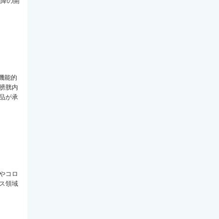
以降の開
機能的
膀胱内
品が承
やコロ
ス領域