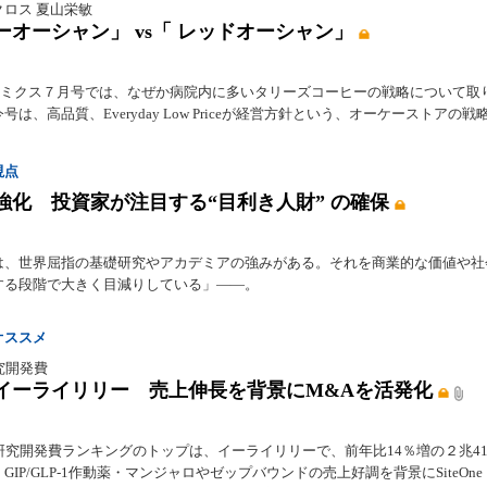
クロス 夏山栄敏
ーオーシャン」 vs「 レッドオーシャン」
hlyミクス７月号では、なぜか病院内に多いタリーズコーヒーの戦略について取
号は、高品質、Everyday Low Priceが経営方針という、オーケーストアの戦
視点
強化 投資家が注目する“目利き人財” の確保
は、世界屈指の基礎研究やアカデミアの強みがある。それを商業的な価値や社
する段階で大きく目減りしている」――。
オススメ
究開発費
イーライリリー 売上伸長を背景にM&Aを活発化
研究開発費ランキングのトップは、イーライリリーで、前年比14％増の２兆41
GIP/GLP-1作動薬・マンジャロやゼップバウンドの売上好調を背景にSiteOn