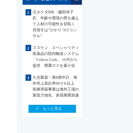
元タケダMR・藤田祥子
1
氏 年齢や環境の壁を越え
て人材の可能性を切拓く
目指すは”かかりつけコン
サル“
スズケン スペシャリティ
2
医薬品の院内輸送システム
「Cubixx Link」 10月から
提供 廃棄ロスを最小化
久光製薬・第8期中計 海
3
外売上高比率60.0％以上
医療用薬事業は海外工場の
製造力強化、多国展開加速
もっと見る