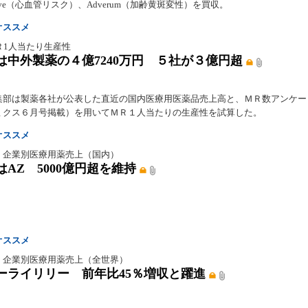
rve（心血管リスク）、Adverum（加齢黄斑変性）を買収。
オススメ
Ｒ1人当たり生産性
は中外製薬の４億7240万円 ５社が３億円超
集部は製薬各社が公表した直近の国内医療用医薬品売上高と、ＭＲ数アンケー
ミクス６月号掲載）を用いてＭＲ１人当たりの生産性を試算した。
オススメ
】企業別医療用薬売上（国内）
はAZ 5000億円超を維持
オススメ
】企業別医療用薬売上（全世界）
ーライリリー 前年比45％増収と躍進