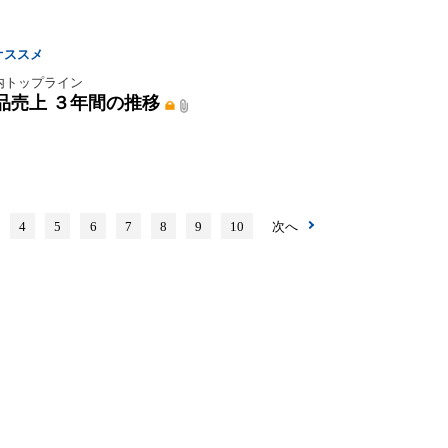
オススメ
内トップライン
品売上 ３年間の推移
4
5
6
7
8
9
10
次へ