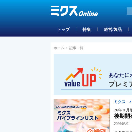
トップ
特集
経営/製品
ホーム
>
記事一覧
あなたに
プレミ
ミクス 
26年８月
後期開
2026/08/01