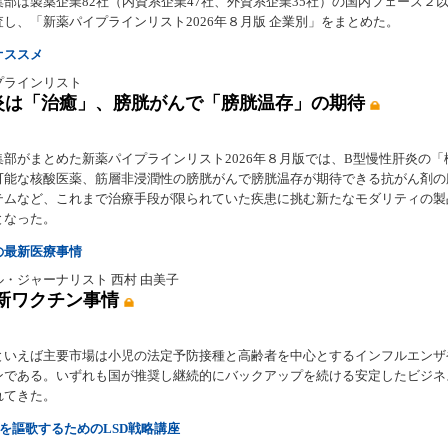
集部は製薬企業82社（内資系企業47社、外資系企業35社）の国内フェーズ２
し、「新薬パイプラインリスト2026年８月版 企業別」をまとめた。
オススメ
プラインリスト
炎は「治癒」、膀胱がんで「膀胱温存」の期待
集部がまとめた新薬パイプラインリスト2026年８月版では、B型慢性肝炎の「
可能な核酸医薬、筋層非浸潤性の膀胱がんで膀胱温存が期待できる抗がん剤の
テムなど、これまで治療手段が限られていた疾患に挑む新たなモダリティの製
となった。
の最新医療事情
・ジャーナリスト 西村 由美子
新ワクチン事情
といえば主要市場は小児の法定予防接種と高齢者を中心とするインフルエンザ
ンである。いずれも国が推奨し継続的にバックアップを続ける安定したビジネ
れてきた。
年を謳歌するためのLSD戦略講座