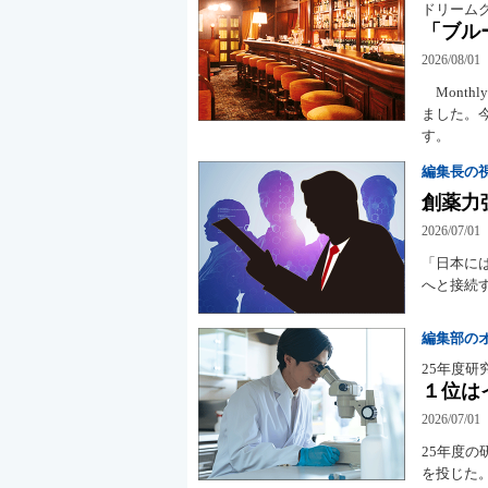
ドリーム
「ブル
2026/08/01
Mont
ました。今
す。
編集長の
創薬力
2026/07/01
「日本に
へと接続
編集部の
25年度研
１位は
2026/07/01
25年度の
を投じた。