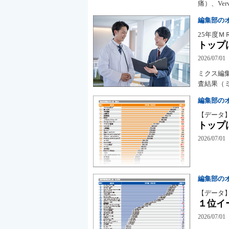
痛）、Ve
編集部の
25年度Ｍ
トップ
2026/07/01
ミクス編
査結果（
編集部の
【データ
トップ
2026/07/01
編集部の
【データ
１位イ
2026/07/01