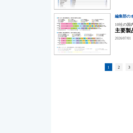
編集部の
10社の国
主要製
2026/07/01
1
2
3