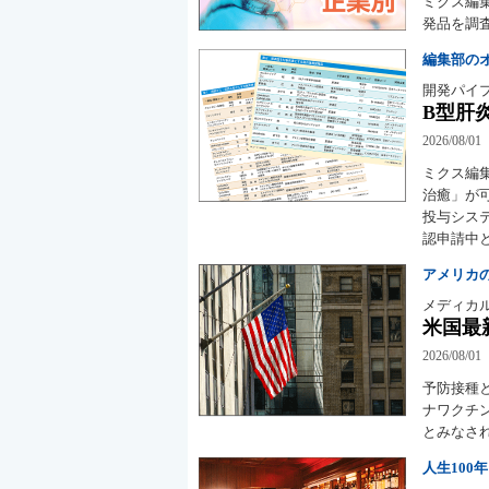
ミクス編
発品を調査
編集部の
開発パイ
B型肝
2026/08/01
ミクス編
治癒」が
投与シス
認申請中
アメリカ
メディカル
米国最
2026/08/01
予防接種
ナワクチ
とみなさ
人生100