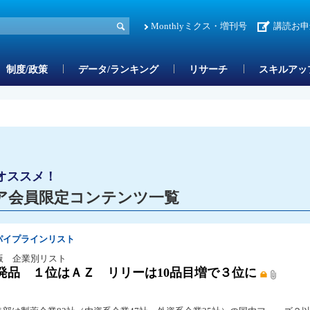
Monthlyミクス・増刊号
講読お申
制度/政策
データ/ランキング
リサーチ
スキルアッ
オススメ！
ア会員限定コンテンツ一覧
パイプラインリスト
版 企業別リスト
発品 １位はＡＺ リリーは10品目増で３位に