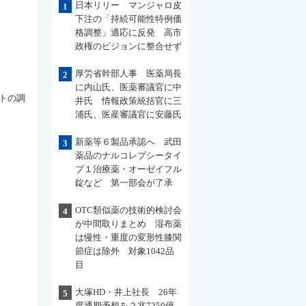
日本リリー マンジャロ皮
1
下注の「持続可能性特例価
格調整」適応に反発 高市
政権のビジョンに整合せず
厚労省幹部人事 医薬局長
2
に内山氏、医薬審議官に中
トの調
井氏 情報政策統括官に三
浦氏、医産審議官に安藤氏
新薬等６製品承認へ 武田
3
薬品のナルコレプシータイ
プ１治療薬・オーゼイフル
錠など 第一部会が了承
OTC類似薬の技術的検討会
4
が中間取りまとめ 湿布薬
は慢性・重度の変形性膝関
節症は除外 対象1042品
目
大塚HD・井上社長 26年
5
度通期予想を２兆7250億