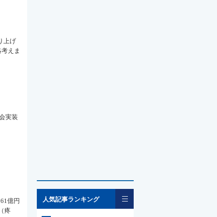
り上げ
略考えま
会実装
一覧
人気記事ランキング
61億円
e（疼