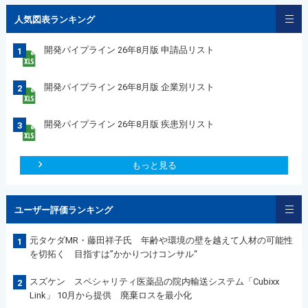
人気図表ランキング
開発パイプライン 26年8月版 申請品リスト
1
開発パイプライン 26年8月版 企業別リスト
2
開発パイプライン 26年8月版 疾患別リスト
3
もっと見る
ユーザー評価ランキング
元タケダMR・藤田祥子氏 年齢や環境の壁を越えて人材の可能性
1
を切拓く 目指すは”かかりつけコンサル“
スズケン スペシャリティ医薬品の院内輸送システム「Cubixx
2
Link」 10月から提供 廃棄ロスを最小化