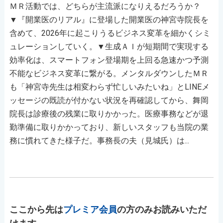
ＭＲ活動では、どちらが主流派になりえるだろうか？
▼『開業医のリアル』に登場した開業医の神宮寺院長を
含めて、2026年に起こりうるビジネス変革を細かくシミ
ュレーションしていく。▼生成ＡＩが短期間で実現する
効率化は、スマートフォン登場期を上回る急速かつ予測
不能なビジネス変革に繋がる。メンタルダウンしたＭＲ
も「神宮寺先生は相変わらず忙しいみたいね」とLINEメ
ッセージの既読が付かない状況を再確認してから、舞岡
院長は診療後の残業に取りかかった。医療事務などが退
勤準備に取りかかっており、新しいスタッフも当院の業
務に慣れてきた様子だ。事務長の夫（見城氏）は...
ここから先は
プレミア会員
の方のみお読みいただ