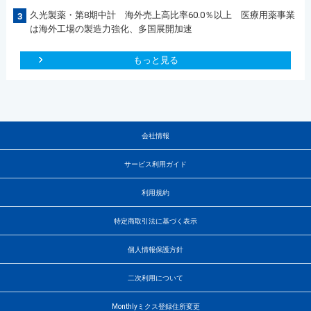
久光製薬・第8期中計 海外売上高比率60.0％以上 医療用薬事業
3
は海外工場の製造力強化、多国展開加速
もっと見る
会社情報
サービス利用ガイド
利用規約
特定商取引法に基づく表示
個人情報保護方針
二次利用について
Monthlyミクス登録住所変更