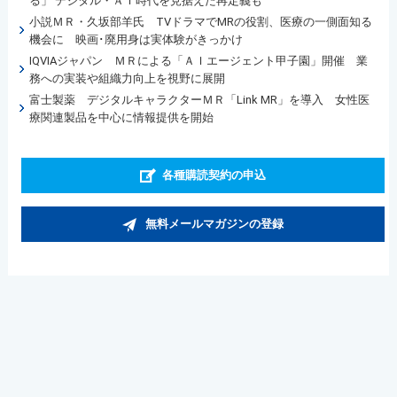
る」 デジタル・ＡＩ時代を見据えた再定義も
小説ＭＲ・久坂部羊氏 TVドラマでMRの役割、医療の一側面知る
機会に 映画･廃用身は実体験がきっかけ
IQVIAジャパン ＭＲによる「ＡＩエージェント甲子園」開催 業
務への実装や組織力向上を視野に展開
富士製薬 デジタルキャラクターＭＲ「Link MR」を導入 女性医
療関連製品を中心に情報提供を開始
各種購読契約の申込
無料メールマガジンの登録