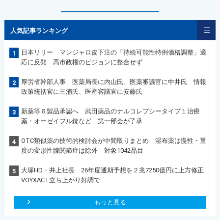
人気記事ランキング
日本リリー マンジャロ皮下注の「持続可能性特例価格調整」適
1
応に反発 高市政権のビジョンに整合せず
厚労省幹部人事 医薬局長に内山氏、医薬審議官に中井氏 情報
2
政策統括官に三浦氏、医産審議官に安藤氏
新薬等６製品承認へ 武田薬品のナルコレプシータイプ１治療
3
薬・オーゼイフル錠など 第一部会が了承
OTC類似薬の技術的検討会が中間取りまとめ 湿布薬は慢性・重
4
度の変形性膝関節症は除外 対象1042品目
大塚HD・井上社長 26年度通期予想を２兆7250億円に上方修正
5
VOYXACT立ち上がり好調で
もっと見る