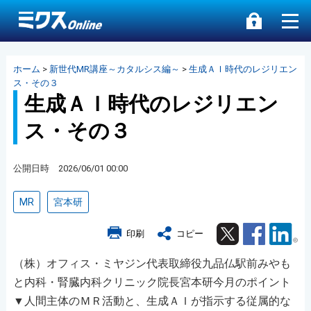
ホーム
>
新世代MR講座～カタルシス編～
>
生成ＡＩ時代のレジリエン
ス・その３
生成ＡＩ時代のレジリエン
ス・その３
公開日時 2026/06/01 00:00
MR
宮本研
Twitter
Facebook
Lin
印刷
コピー
（株）オフィス・ミヤジン代表取締役九品仏駅前みやも
と内科・腎臓内科クリニック院長宮本研今月のポイント
▼人間主体のＭＲ活動と、生成ＡＩが指示する従属的な