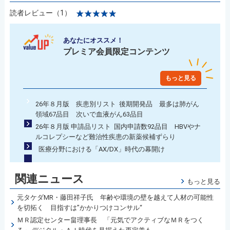
読者レビュー（1）
あなたにオススメ！
プレミア会員限定コンテンツ
もっと見る
26年８月版 疾患別リスト 後期開発品 最多は肺がん
領域67品目 次いで血液がん63品目
26年８月版 申請品リスト 国内申請数92品目 HBVやナ
ルコレプシーなど難治性疾患の新薬候補ずらり
医療分野における「AX/DX」時代の幕開け
関連ニュース
もっと見る
元タケダMR・藤田祥子氏 年齢や環境の壁を越えて人材の可能性
を切拓く 目指すは”かかりつけコンサル“
ＭＲ認定センター畠理事長 「元気でアクティブなＭＲをつく