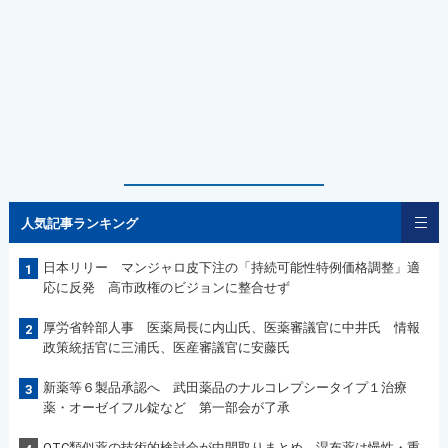
人気記事ランキング
日本リリー マンジャロ皮下注の「持続可能性特例価格調整」適
1
応に反発 高市政権のビジョンに整合せず
厚労省幹部人事 医薬局長に内山氏、医薬審議官に中井氏 情報
2
政策統括官に三浦氏、医産審議官に安藤氏
新薬等６製品承認へ 武田薬品のナルコレプシータイプ１治療
3
薬・オーゼイフル錠など 第一部会が了承
OTC類似薬の技術的検討会が中間取りまとめ 湿布薬は慢性・重