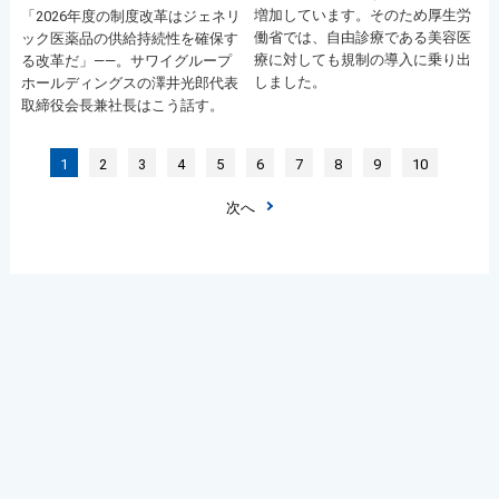
増加しています。そのため厚生労
「2026年度の制度改革はジェネリ
働省では、自由診療である美容医
ック医薬品の供給持続性を確保す
療に対しても規制の導入に乗り出
る改革だ」――。サワイグループ
しました。
ホールディングスの澤井光郎代表
取締役会長兼社長はこう話す。
1
2
3
4
5
6
7
8
9
10
次へ