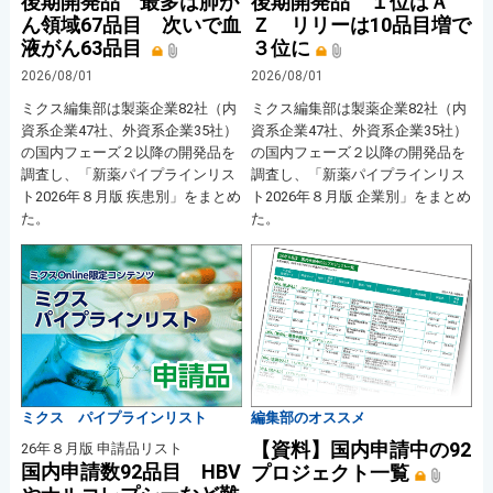
後期開発品 最多は肺が
後期開発品 １位はＡ
ん領域67品目 次いで血
Ｚ リリーは10品目増で
液がん63品目
３位に
2026/08/01
2026/08/01
ミクス編集部は製薬企業82社（内
ミクス編集部は製薬企業82社（内
資系企業47社、外資系企業35社）
資系企業47社、外資系企業35社）
の国内フェーズ２以降の開発品を
の国内フェーズ２以降の開発品を
調査し、「新薬パイプラインリス
調査し、「新薬パイプラインリス
ト2026年８月版 疾患別」をまとめ
ト2026年８月版 企業別」をまとめ
た。
た。
ミクス パイプラインリスト
編集部のオススメ
【資料】国内申請中の92
26年８月版 申請品リスト
国内申請数92品目 HBV
プロジェクト一覧