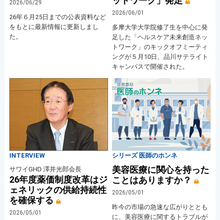
ットワーク」発足
2026/06/29
2026/06/01
26年６月25日までの公表資料など
をもとに最新情報に更新しまし
多摩大学大学院修了生を中心に発
た。
足した「ヘルスケア未来創造ネッ
トワーク」のキックオフミーティ
ングが５月10日、品川サテライト
キャンパスで開催された。
INTERVIEW
シリーズ 医師のホンネ
美容医療に関心を持った
サワイGHD 澤井光郎会長
26年度薬価制度改革はジ
ことはありますか？
ェネリックの供給持続性
2026/05/01
を確保する
昨今の市場の急速な広がりととも
2026/05/01
に、美容医療に関するトラブルが