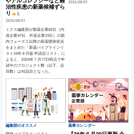
やナルコレプシーなど難
2026/08/01
治性疾患の新薬候補ずら
り
2026/08/01
ミクス編集部が製薬企業82社（内
資企業47社、外資企業35社）の国
内フェーズ２以降の新薬開発状況
をまとめた「新薬パイプラインリ
スト26年８月版 申請品リスト」に
よると、2026年７月17日時点で申
請中のプロジェクト数（以下、品
目数）は92品目となった。
編集部のオススメ
薬事カレンダー
開発パイプラインリスト