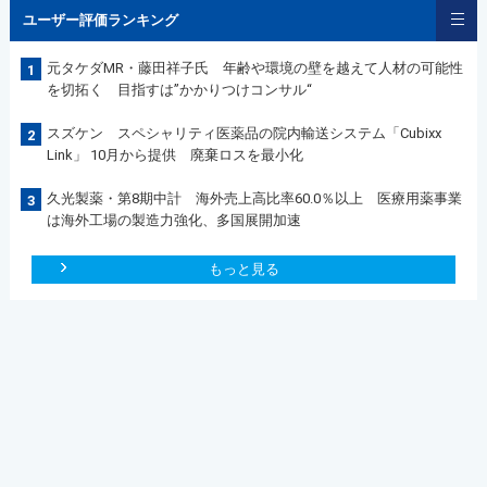
ユーザー評価ランキング
元タケダMR・藤田祥子氏 年齢や環境の壁を越えて人材の可能性
1
を切拓く 目指すは”かかりつけコンサル“
スズケン スペシャリティ医薬品の院内輸送システム「Cubixx
2
Link」 10月から提供 廃棄ロスを最小化
久光製薬・第8期中計 海外売上高比率60.0％以上 医療用薬事業
3
は海外工場の製造力強化、多国展開加速
もっと見る