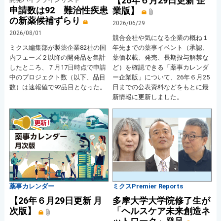
【26年６月29日更新 企
申請数は92 難治性疾患
業版】
の新薬候補ずらり
2026/06/29
2026/08/01
競合会社や気になる企業の概ね１
ミクス編集部が製薬企業82社の国
年先までの薬事イベント（承認、
内フェーズ２以降の開発品を集計
薬価収載、発売、長期投与解禁な
したところ、７月17日時点で申請
ど）を確認できる「薬事カレンダ
中のプロジェクト数（以下、品目
ー企業版」について、26年６月25
数）は速報値で92品目となった。
日までの公表資料などをもとに最
新情報に更新しました。
薬事カレンダー
ミクスPremier Reports
【26年６月29日更新 月
多摩大学大学院修了生が
次版】
「ヘルスケア未来創造ネ