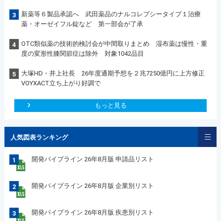
新薬等６製品承認へ 武田薬品のナルコレプシータイプ１治療
3
薬・オーゼイフル錠など 第一部会が了承
OTC類似薬の技術的検討会が中間取りまとめ 湿布薬は慢性・重
4
度の変形性膝関節症は除外 対象1042品目
大塚HD・井上社長 26年度通期予想を２兆7250億円に上方修正
5
VOYXACT立ち上がり好調で
もっと見る
人気図表ランキング
開発パイプライン 26年8月版 申請品リスト
1
開発パイプライン 26年8月版 企業別リスト
2
開発パイプライン 26年8月版 疾患別リスト
3