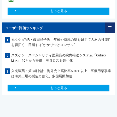
もっと見る
ユーザー評価ランキング
元タケダMR・藤田祥子氏 年齢や環境の壁を越えて人材の可能性
1
を切拓く 目指すは”かかりつけコンサル“
スズケン スペシャリティ医薬品の院内輸送システム「Cubixx
2
Link」 10月から提供 廃棄ロスを最小化
久光製薬・第8期中計 海外売上高比率60.0％以上 医療用薬事業
3
は海外工場の製造力強化、多国展開加速
もっと見る