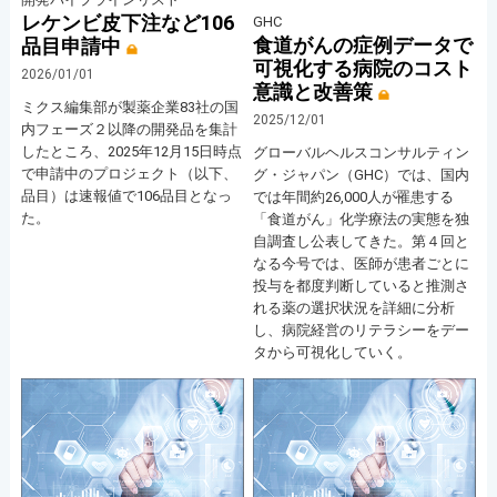
レケンビ皮下注など106
GHC
食道がんの症例データで
品目申請中
可視化する病院のコスト
2026/01/01
意識と改善策
ミクス編集部が製薬企業83社の国
2025/12/01
内フェーズ２以降の開発品を集計
したところ、2025年12月15日時点
グローバルヘルスコンサルティン
で申請中のプロジェクト（以下、
グ・ジャパン（GHC）では、国内
品目）は速報値で106品目となっ
では年間約26,000人が罹患する
た。
「食道がん」化学療法の実態を独
自調査し公表してきた。第４回と
なる今号では、医師が患者ごとに
投与を都度判断していると推測さ
れる薬の選択状況を詳細に分析
し、病院経営のリテラシーをデー
タから可視化していく。