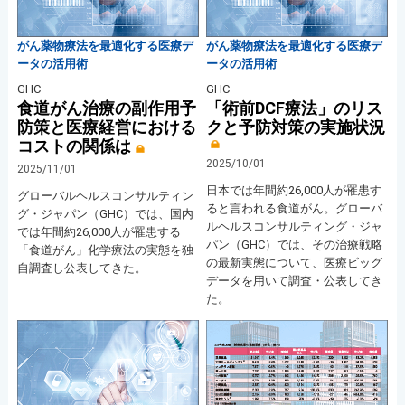
がん薬物療法を最適化する医療デ
がん薬物療法を最適化する医療デ
ータの活用術
ータの活用術
GHC
GHC
食道がん治療の副作用予
「術前DCF療法」のリス
防策と医療経営における
クと予防対策の実施状況
コストの関係は
2025/10/01
2025/11/01
日本では年間約26,000人が罹患す
グローバルヘルスコンサルティン
ると言われる食道がん。グローバ
グ・ジャパン（GHC）では、国内
ルヘルスコンサルティング・ジャ
では年間約26,000人が罹患する
パン（GHC）では、その治療戦略
「食道がん」化学療法の実態を独
の最新実態について、医療ビッグ
自調査し公表してきた。
データを用いて調査・公表してき
た。