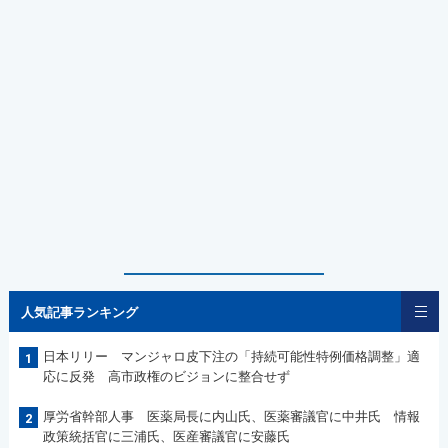
人気記事ランキング
日本リリー マンジャロ皮下注の「持続可能性特例価格調整」適
1
応に反発 高市政権のビジョンに整合せず
厚労省幹部人事 医薬局長に内山氏、医薬審議官に中井氏 情報
2
政策統括官に三浦氏、医産審議官に安藤氏