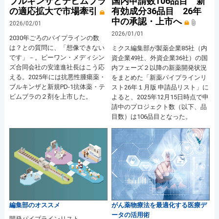
ブルキンザとテビムブラ
国内申請数106品目 新
の適応拡大で市場牽引
有効成分36品目 26年
中の承認・上市へ
2026/02/01
2026/01/01
2030年ごろのパイプラインの数
は？との質問に、「想像できない
ミクス編集部が製薬企業85社（内
です」－。ビーワン・メディシン
資企業49社、外資企業36社）の国
ズ合同会社の安達進社長はこう応
内フェーズ２以降の新薬開発状況
える。2025年には抗悪性腫瘍薬・
をまとめた「新薬パイプラインリ
ブルキンザと新規PD-1抗体薬・テ
スト26年１月版 申請品リスト」に
ビムブラの２剤を上市した。
よると、2025年12月15日時点で申
請中のプロジェクト数（以下、品
目数）は106品目となった。
編集部のオススメ
がん薬物療法を最適化する医療デ
ータの活用術
開発パイプラインリスト