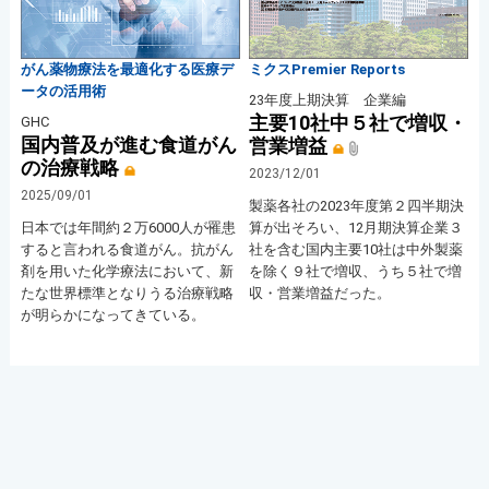
がん薬物療法を最適化する医療デ
ミクスPremier Reports
ータの活用術
23年度上期決算 企業編
主要10社中５社で増収・
GHC
国内普及が進む食道がん
営業増益
の治療戦略
2023/12/01
2025/09/01
製薬各社の2023年度第２四半期決
日本では年間約２万6000人が罹患
算が出そろい、12月期決算企業３
すると言われる食道がん。抗がん
社を含む国内主要10社は中外製薬
剤を用いた化学療法において、新
を除く９社で増収、うち５社で増
たな世界標準となりうる治療戦略
収・営業増益だった。
が明らかになってきている。