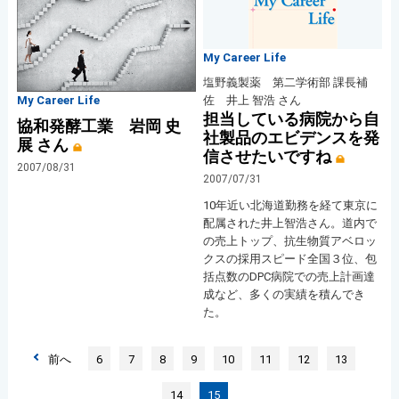
My Career Life
塩野義製薬 第二学術部 課長補
佐 井上 智浩 さん
My Career Life
担当している病院から自
協和発酵工業 岩岡 史
社製品のエビデンスを発
展 さん
信させたいですね
2007/08/31
2007/07/31
10年近い北海道勤務を経て東京に
配属された井上智浩さん。道内で
の売上トップ、抗生物質アベロッ
クスの採用スピード全国３位、包
括点数のDPC病院での売上計画達
成など、多くの実績を積んでき
た。
前へ
6
7
8
9
10
11
12
13
14
15