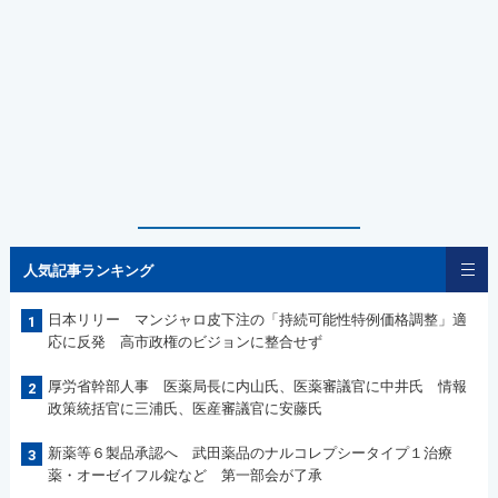
人気記事ランキング
日本リリー マンジャロ皮下注の「持続可能性特例価格調整」適
1
応に反発 高市政権のビジョンに整合せず
厚労省幹部人事 医薬局長に内山氏、医薬審議官に中井氏 情報
2
政策統括官に三浦氏、医産審議官に安藤氏
新薬等６製品承認へ 武田薬品のナルコレプシータイプ１治療
3
薬・オーゼイフル錠など 第一部会が了承