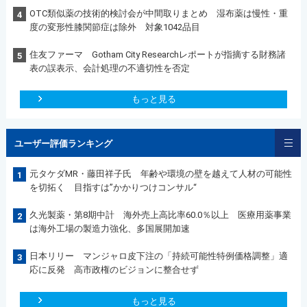
OTC類似薬の技術的検討会が中間取りまとめ 湿布薬は慢性・重
4
度の変形性膝関節症は除外 対象1042品目
住友ファーマ Gotham City Researchレポートが指摘する財務諸
5
表の誤表示、会計処理の不適切性を否定
もっと見る
ユーザー評価ランキング
元タケダMR・藤田祥子氏 年齢や環境の壁を越えて人材の可能性
1
を切拓く 目指すは”かかりつけコンサル“
久光製薬・第8期中計 海外売上高比率60.0％以上 医療用薬事業
2
は海外工場の製造力強化、多国展開加速
日本リリー マンジャロ皮下注の「持続可能性特例価格調整」適
3
応に反発 高市政権のビジョンに整合せず
もっと見る