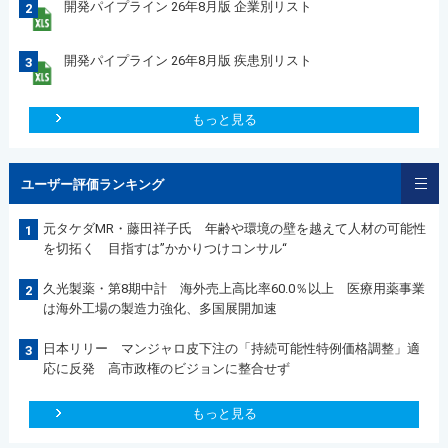
開発パイプライン 26年8月版 企業別リスト
2
開発パイプライン 26年8月版 疾患別リスト
3
もっと見る
ユーザー評価ランキング
元タケダMR・藤田祥子氏 年齢や環境の壁を越えて人材の可能性
1
を切拓く 目指すは”かかりつけコンサル“
久光製薬・第8期中計 海外売上高比率60.0％以上 医療用薬事業
2
は海外工場の製造力強化、多国展開加速
日本リリー マンジャロ皮下注の「持続可能性特例価格調整」適
3
応に反発 高市政権のビジョンに整合せず
もっと見る