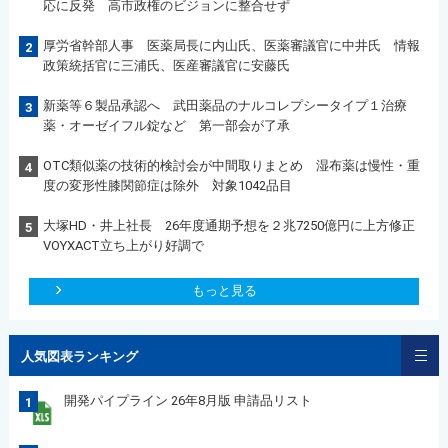
応に反発 高市政権のビジョンに整合せず
厚労省幹部人事 医薬局長に内山氏、医薬審議官に中井氏 情報
2
政策統括官に三浦氏、医産審議官に安藤氏
新薬等６製品承認へ 武田薬品のナルコレプシータイプ１治療
3
薬・オーゼイフル錠など 第一部会が了承
OTC類似薬の技術的検討会が中間取りまとめ 湿布薬は慢性・重
4
度の変形性膝関節症は除外 対象1042品目
大塚HD・井上社長 26年度通期予想を２兆7250億円に上方修正
5
VOYXACT立ち上がり好調で
もっと見る
人気図表ランキング
開発パイプライン 26年8月版 申請品リスト
1