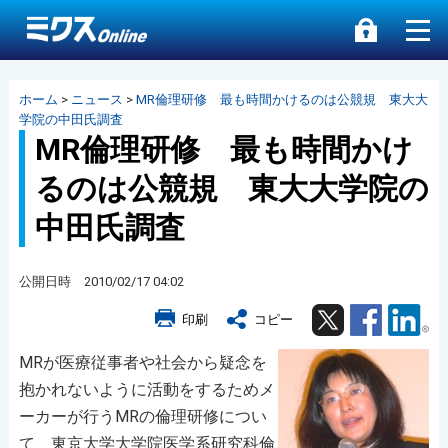
ホーム
>
ニュース
>
MR倫理研修 最も時間かけるのは公競規 東大大
学院の中田氏調査
MR倫理研修 最も時間かけ
るのは公競規 東大大学院の
中田氏調査
公開日時 2010/02/17 04:02
Twitter
Facebook
Lin
印刷
コピー
MRが医療従事者や社会から疑念を
抱かれないように活動をするためメ
ーカーが行うMRの倫理研修につい
て、東京大学大学院医学系研究科倫