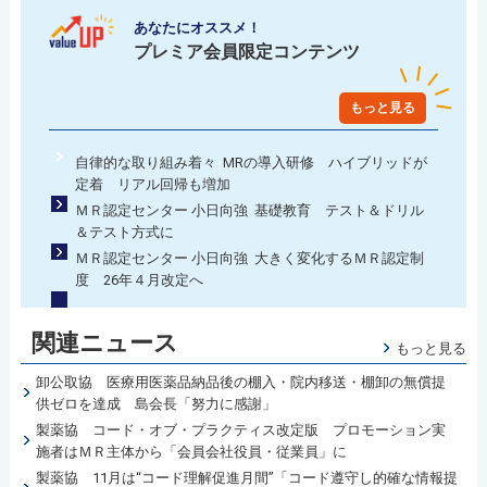
あなたにオススメ！
プレミア会員限定コンテンツ
もっと見る
自律的な取り組み着々 MRの導入研修 ハイブリッドが
定着 リアル回帰も増加
ＭＲ認定センター 小日向強 基礎教育 テスト＆ドリル
＆テスト方式に
ＭＲ認定センター 小日向強 大きく変化するＭＲ認定制
度 26年４月改定へ
関連ニュース
もっと見る
卸公取協 医療用医薬品納品後の棚入・院内移送・棚卸の無償提
供ゼロを達成 島会長「努力に感謝」
製薬協 コード・オブ・プラクティス改定版 プロモーション実
施者はＭＲ主体から「会員会社役員・従業員」に
製薬協 11月は“コード理解促進月間”「コード遵守し的確な情報提