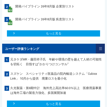
開発パイプライン 26年8月版 企業別リスト
2
開発パイプライン 26年8月版 疾患別リスト
3
もっと見る
ユーザー評価ランキング
元タケダMR・藤田祥子氏 年齢や環境の壁を越えて人材の可能性
1
を切拓く 目指すは”かかりつけコンサル“
スズケン スペシャリティ医薬品の院内輸送システム「Cubixx
2
Link」 10月から提供 廃棄ロスを最小化
久光製薬・第8期中計 海外売上高比率60.0％以上 医療用薬事業
3
は海外工場の製造力強化、多国展開加速
もっと見る