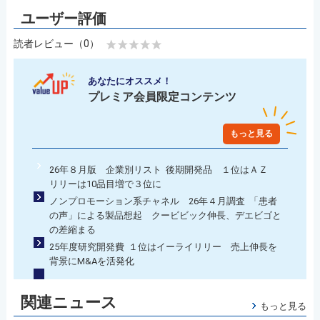
読者レビュー（0）
あなたにオススメ！
プレミア会員限定コンテンツ
もっと見る
26年８月版 企業別リスト 後期開発品 １位はＡＺ
リリーは10品目増で３位に
ノンプロモーション系チャネル 26年４月調査 「患者
の声」による製品想起 クービビック伸長、デエビゴと
の差縮まる
25年度研究開発費 １位はイーライリリー 売上伸長を
背景にM&Aを活発化
関連ニュース
もっと見る