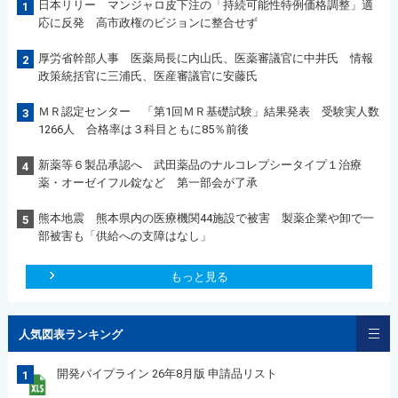
日本リリー マンジャロ皮下注の「持続可能性特例価格調整」適
1
応に反発 高市政権のビジョンに整合せず
厚労省幹部人事 医薬局長に内山氏、医薬審議官に中井氏 情報
2
政策統括官に三浦氏、医産審議官に安藤氏
ＭＲ認定センター 「第1回ＭＲ基礎試験」結果発表 受験実人数
3
1266人 合格率は３科目ともに85％前後
新薬等６製品承認へ 武田薬品のナルコレプシータイプ１治療
4
薬・オーゼイフル錠など 第一部会が了承
熊本地震 熊本県内の医療機関44施設で被害 製薬企業や卸で一
5
部被害も「供給への支障はなし」
もっと見る
人気図表ランキング
開発パイプライン 26年8月版 申請品リスト
1