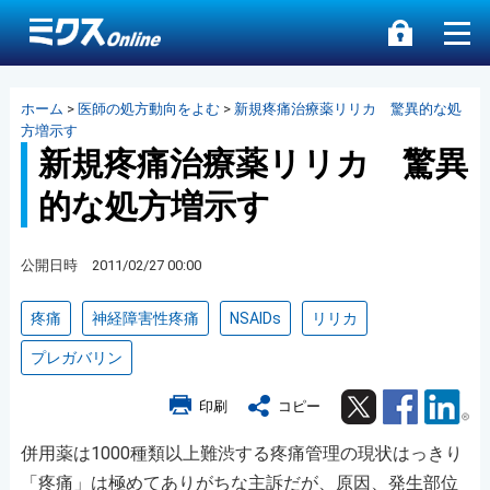
ホーム
>
医師の処方動向をよむ
>
新規疼痛治療薬リリカ 驚異的な処
方増示す
新規疼痛治療薬リリカ 驚異
的な処方増示す
公開日時 2011/02/27 00:00
疼痛
神経障害性疼痛
NSAIDs
リリカ
プレガバリン
Twitter
Facebook
Lin
印刷
コピー
併用薬は1000種類以上難渋する疼痛管理の現状はっきり
「疼痛」は極めてありがちな主訴だが、原因、発生部位