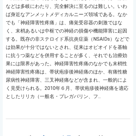
などは多岐にわたり、完全解決に至るのは難しい。いわ
ば身近なアンメットメディカルニーズ領域である。なか
でも「神経障害性疼痛」は、痛覚受容器の刺激ではな
く、末梢あるいは中枢での神経の損傷や機能障害に起因
する。既存の非ステロイド系抗炎症薬（NSAIDs）などで
は効果が十分ではないとされ、従来はオピオイドを基軸
に抗うつ薬などを併用することが多く、それでも治療効
果には限界があった。神経障害性疼痛のなかでも末梢性
神経障害性疼痛は、帯状疱疹後神経痛のほか、有痛性糖
尿病性神経障害、三叉神経痛などが含まれ、一般的によ
く見受けられる。2010年６月、帯状疱疹後神経痛を適応
としたリリカ（一般名・プレガバリン、フ...