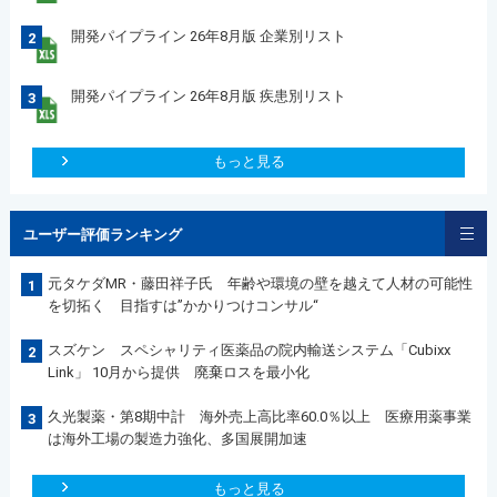
開発パイプライン 26年8月版 企業別リスト
2
開発パイプライン 26年8月版 疾患別リスト
3
もっと見る
ユーザー評価ランキング
元タケダMR・藤田祥子氏 年齢や環境の壁を越えて人材の可能性
1
を切拓く 目指すは”かかりつけコンサル“
スズケン スペシャリティ医薬品の院内輸送システム「Cubixx
2
Link」 10月から提供 廃棄ロスを最小化
久光製薬・第8期中計 海外売上高比率60.0％以上 医療用薬事業
3
は海外工場の製造力強化、多国展開加速
もっと見る