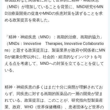
各国政府など関係者に対して世界的に精神・神経疾患
（MND）が増加していることを背景に、MND研究やMN
D治療薬開発の促進やMNDの疾患対策を講ずることを求
める政策提言を発表した。
「精神・神経疾患（MND）：画期的治療、画期的協力」
（MNDs：Innovative Therapies, Innovative Collaboratio
ns）と題する政策提言は、製薬業界が政府や関係者にMN
Dが健康分野以外に、社会的・経済的なインパクトを与
える点を考慮して、MNDへの対策を立てることを促して
いる。
精神・神経疾患の多くはまだ十分に病態が理解されてお
らず、同疾患に対する画期的医薬品の一層の開発が望ま
れている。政策提言は、このことが、研究指向型製薬産
業、政府、WHO（世界保健機構）、患者団体など世界の