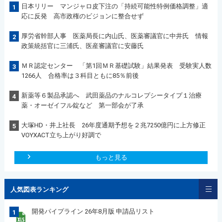
日本リリー マンジャロ皮下注の「持続可能性特例価格調整」適
1
応に反発 高市政権のビジョンに整合せず
厚労省幹部人事 医薬局長に内山氏、医薬審議官に中井氏 情報
2
政策統括官に三浦氏、医産審議官に安藤氏
ＭＲ認定センター 「第1回ＭＲ基礎試験」結果発表 受験実人数
3
1266人 合格率は３科目ともに85％前後
新薬等６製品承認へ 武田薬品のナルコレプシータイプ１治療
4
薬・オーゼイフル錠など 第一部会が了承
大塚HD・井上社長 26年度通期予想を２兆7250億円に上方修正
5
VOYXACT立ち上がり好調で
もっと見る
人気図表ランキング
開発パイプライン 26年8月版 申請品リスト
1