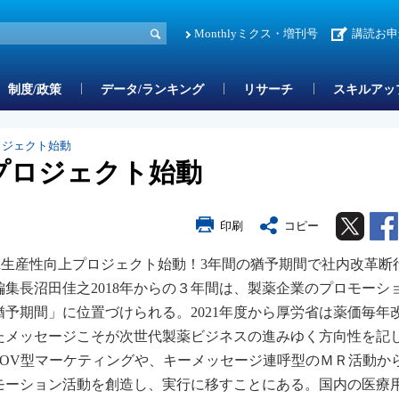
Monthlyミクス・増刊号
講読お申
制度/政策
データ/ランキング
リサーチ
スキルアッ
ロジェクト始動
プロジェクト始動
Twitter
印刷
コピー
T1》MR生産性向上プロジェクト始動！3年間の猶予期間で社内改革断
集長沼田佳之2018年からの３年間は、製薬企業のプロモーシ
予期間」に位置づけられる。2021年度から厚労省は薬価毎年
たメッセージこそが次世代製薬ビジネスの進みゆく方向性を記
SOV型マーケティングや、キーメッセージ連呼型のＭＲ活動か
モーション活動を創造し、実行に移すことにある。国内の医療