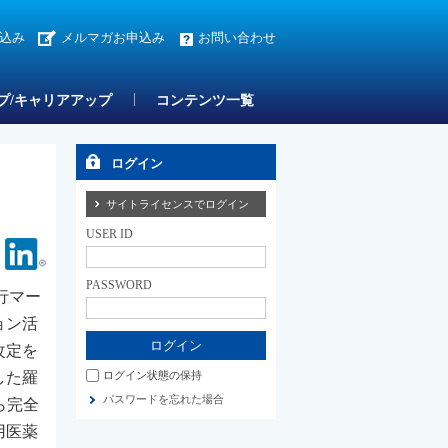
込み
メルマガお申込み
お問い合わせ
プ/キャリアアップ
コンテンツ一覧
ログイン
サイトライセンスでログイン
USER ID
Facebook
Linkedin
PASSWORD
行マー
ョン活
改定を
ログイン状態の保持
した羅
パスワードを忘れた場合
ら完全
用医薬