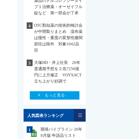
薬品のナルコレプシータイ
プ１治療薬・オーゼイフル
錠など 第一部会が了承
OTC類似薬の技術的検討会
4
が中間取りまとめ 湿布薬
は慢性・重度の変形性膝関
節症は除外 対象1042品
目
大塚HD・井上社長 26年
5
度通期予想を２兆7250億
円に上方修正 VOYXACT
立ち上がり好調で
もっと見る
一覧
人気図表ランキング
開発パイプライン 26年
1
8月版 申請品リスト