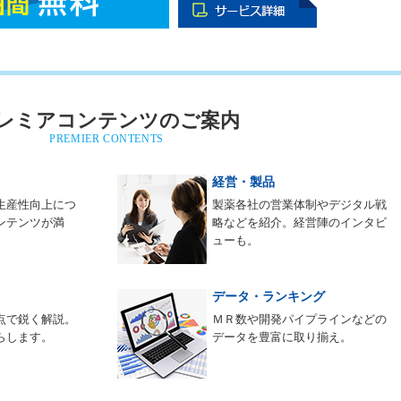
レミアコンテンツのご案内
PREMIER CONTENTS
経営・製品
生産性向上につ
製薬各社の営業体制やデジタル戦
ンテンツが満
略などを紹介。経営陣のインタビ
ューも。
データ・ランキング
点で鋭く解説。
ＭＲ数や開発パイプラインなどの
らします。
データを豊富に取り揃え。