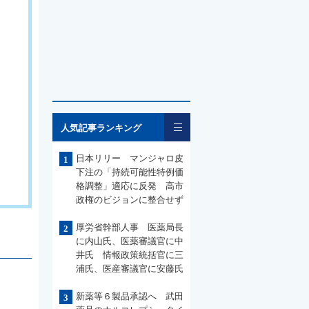
一覧
人気記事ランキング
日本リリー マンジャロ皮
1
下注の「持続可能性特例価
格調整」適応に反発 高市
政権のビジョンに整合せず
厚労省幹部人事 医薬局長
2
に内山氏、医薬審議官に中
井氏 情報政策統括官に三
浦氏、医産審議官に安藤氏
新薬等６製品承認へ 武田
3