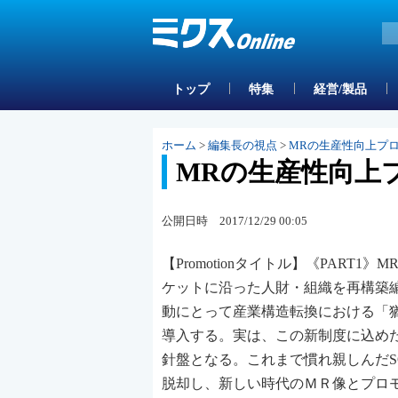
トップ
特集
経営/製品
ホーム
>
編集長の視点
>
MRの生産性向上プ
MRの生産性向上
公開日時 2017/12/29 00:05
【Promotionタイトル】《PAR
ケットに沿った人財・組織を再構築編
動にとって産業構造転換における「猶
導入する。実は、この新制度に込め
針盤となる。これまで慣れ親しんだ
脱却し、新しい時代のＭＲ像とプロ