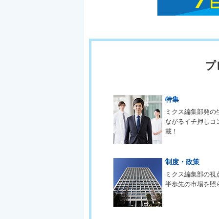
プ
特集
ミクス編集部発の
ながるイチ押しコ
載！
制度・政策
ミクス編集部の視
半歩先の市場を照