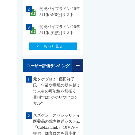
開発パイプライン 26年
2
8月版 企業別リスト
開発パイプライン 26年
3
8月版 疾患別リスト
もっと見る
一覧
ユーザー評価ランキング
元タケダMR・藤田祥子
1
氏 年齢や環境の壁を越え
て人材の可能性を切拓く
目指すは”かかりつけコン
サル“
スズケン スペシャリティ
2
医薬品の院内輸送システム
「Cubixx Link」 10月から
提供 廃棄ロスを最小化