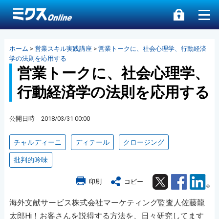
ホーム
>
営業スキル実践講座
>
営業トークに、社会心理学、行動経済
学の法則を応用する
営業トークに、社会心理学、
行動経済学の法則を応用する
公開日時 2018/03/31 00:00
チャルディーニ
ディテール
クロージング
批判的吟味
Twitter
Facebook
Lin
印刷
コピー
海外文献サービス株式会社マーケティング監査人佐藤龍
太郎Hi！お客さんを説得する方法を、日々研究してます