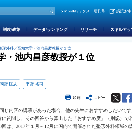
Monthlyミクス・増刊号
講読お申
制度/政策
データ/ランキング
リサーチ
スキルアッ
整形外科／高知大学・池内昌彦教授が１位
学・池内昌彦教授が１位
岡野 匡志
平野 裕司
Twitter
印刷
コピー
説同じ内容の講演があった場合、他の先生におすすめしたいです
者に質問し、その回答から算出した「おすすめ度」（別記）で
回は、2017年１月～12月に国内で開催された整形外科領域の