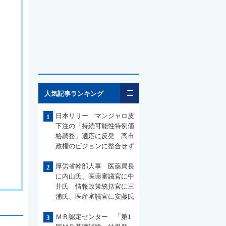
一覧
人気記事ランキング
日本リリー マンジャロ皮
1
下注の「持続可能性特例価
格調整」適応に反発 高市
政権のビジョンに整合せず
厚労省幹部人事 医薬局長
2
に内山氏、医薬審議官に中
井氏 情報政策統括官に三
浦氏、医産審議官に安藤氏
ＭＲ認定センター 「第1
3