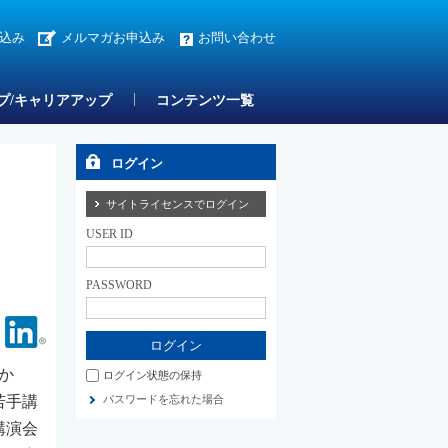
込み
メルマガお申込み
お問い合わせ
プ/キャリアアップ
コンテンツ一覧
ログイン
サイトライセンスでログイン
USER ID
PASSWORD
Facebook
Linkedin
か
ログイン状態の保持
若手講
パスワードを忘れた場合
講演会