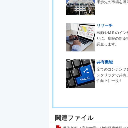
半歩先の市場を照
リサーチ
医師やＭＲのイン
りに。病院の新薬
調査します。
共有機能
全てのコンテンツ
ンクリックで共有
性向上に一役！
関連ファイル