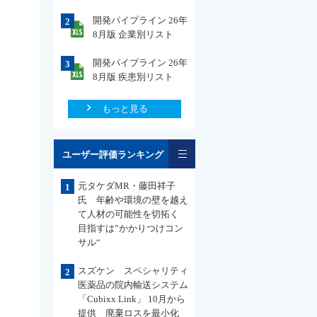
開発パイプライン 26年
2
8月版 企業別リスト
開発パイプライン 26年
3
8月版 疾患別リスト
もっと見る
一覧
ユーザー評価ランキング
元タケダMR・藤田祥子
1
氏 年齢や環境の壁を越え
て人材の可能性を切拓く
目指すは”かかりつけコン
サル“
スズケン スペシャリティ
2
医薬品の院内輸送システム
「Cubixx Link」 10月から
提供 廃棄ロスを最小化