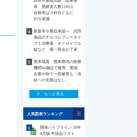
回ＭＲ基礎試験」結果発
表 受験実人数1266人
合格率は３科目ともに
85％前後
新薬等６製品承認へ 武田
4
薬品のナルコレプシータイ
プ１治療薬・オーゼイフル
錠など 第一部会が了承
熊本地震 熊本県内の医療
5
機関44施設で被害 製薬
企業や卸で一部被害も「供
給への支障はなし」
もっと見る
一覧
人気図表ランキング
開発パイプライン 26年
1
8月版 申請品リスト