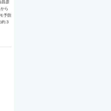
内昌彦
」から
モ予防
の約３