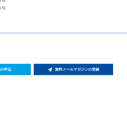
１位
１位
約の申込
無料メールマガジンの登録