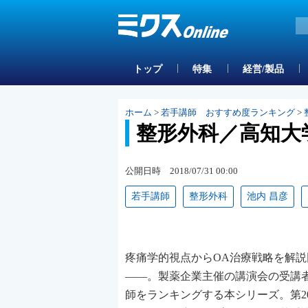
トップ
特集
経営/製品
ホーム
>
若手講師 おすすめ度ランキング
>
整形外科／高知大
公開日時 2018/07/31 00:00
若手講師
整形外科
池内 昌彦
疼痛学的視点からOA治療戦略を解
――。製薬企業主催の講演会の受講
師をランキングする本シリーズ。第20