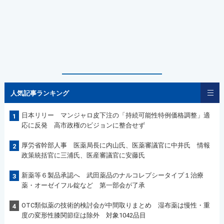
人気記事ランキング
日本リリー マンジャロ皮下注の「持続可能性特例価格調整」適
1
応に反発 高市政権のビジョンに整合せず
厚労省幹部人事 医薬局長に内山氏、医薬審議官に中井氏 情報
2
政策統括官に三浦氏、医産審議官に安藤氏
新薬等６製品承認へ 武田薬品のナルコレプシータイプ１治療
3
薬・オーゼイフル錠など 第一部会が了承
OTC類似薬の技術的検討会が中間取りまとめ 湿布薬は慢性・重
4
度の変形性膝関節症は除外 対象1042品目