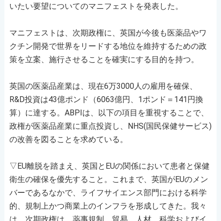
いたい要望についてのマニフェストを発表した。
マニフェストは、次期政権に、英国が今後も医薬品やワ
クチン開発で世界をリードする地位を維持するための政
策を立案、施行させることを確実にする目的を持つ。
英国の医薬品産業は、現在6万3000人の雇用を確保、
R&D投資は43億ポンド（6063億円、1ポンド＝141円換
算）に達する。ABPIは、以下の項目を重視することで、
政権が医薬品産業に重点投資し、NHS(国民保健サービス)
の改善を図ることを求めている。
▽EU離脱を踏まえ、英国とEUの関係において患者と保健
衛生の確保を優先すること。これまで、英国がEUのメン
バーであるなかで、ライフサイエンス部門における科学
的、規制上かつ商業上のインフラを形成してきた。我々
は、次期政権は、薬事規制、貿易、人材、科学およびイ