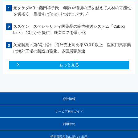
元タケダMR・藤田祥子氏 年齢や環境の壁を越えて人材の可能性
1
を切拓く 目指すは”かかりつけコンサル“
スズケン スペシャリティ医薬品の院内輸送システム「Cubixx
2
Link」 10月から提供 廃棄ロスを最小化
久光製薬・第8期中計 海外売上高比率60.0％以上 医療用薬事業
3
は海外工場の製造力強化、多国展開加速
もっと見る
会社情報
サービス利用ガイド
利用規約
特定商取引法に基づく表示