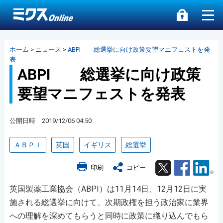
ホーム
>
ニュース
>
ABPI 総選挙に向け政策要望マニフェストを発
表
ABPI 総選挙に向け政策
要望マニフェストを発表
公開日時 2019/12/06 04:50
ＡＢＰＩ
英国
イギリス
総選挙
Twitter
Facebook
Lin
印刷
コピー
英国製薬工業協会（ABPI）は11月14日、12月12日に実
施される総選挙に向けて、次期政権を担う政治家に業界
への理解を深めてもらうと同時に政策に織り込んでもら